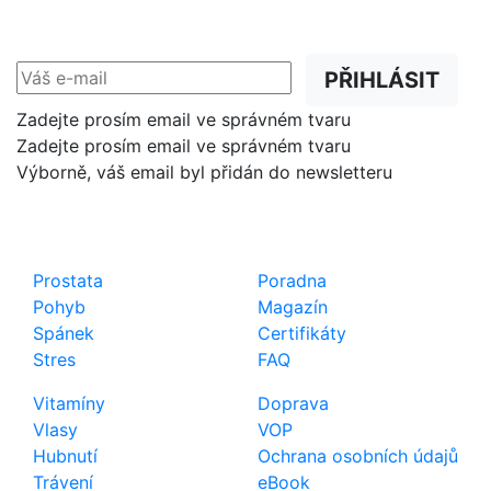
Slevy, akce a novinky
přednostně na Váš e-mail.
PŘIHLÁSIT
Zadejte prosím email ve správném tvaru
Zadejte prosím email ve správném tvaru
Výborně, váš email byl přidán do newsletteru
Shop
Důležité odkazy
Prostata
Poradna
Pohyb
Magazín
Spánek
Certifikáty
Stres
FAQ
Vitamíny
Doprava
Vlasy
VOP
Hubnutí
Ochrana osobních údajů
Trávení
eBook