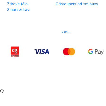
Zdravé tělo
Odstoupení od smlouvy
Smart zdraví
Kontakt
Telefon
800 022 656
E-mail
info@izerex.cz
více...
Copyright © 2015-2025 iZerex.cz Všechna práva
vyhrazena.
izerex.sk
izerex.cz
izerex.hu