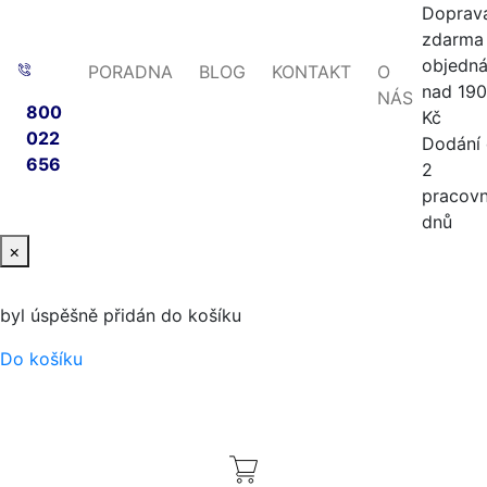
Doprav
zdarma 
objedn
PORADNA
BLOG
KONTAKT
O
nad 19
NÁS
800
Kč
022
Dodání
656
2
pracovn
dnů
×
byl úspěšně přidán do košíku
Do košíku