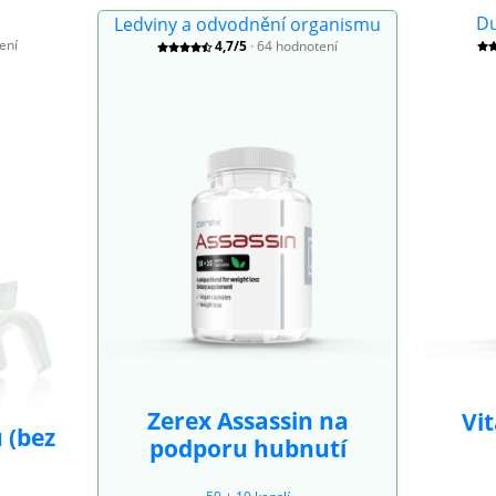
Du
Ledviny a odvodnění organismu
ení
4,7/5
· 64 hodnotení
Zerex Assassin na
Vi
 (bez
podporu hubnutí