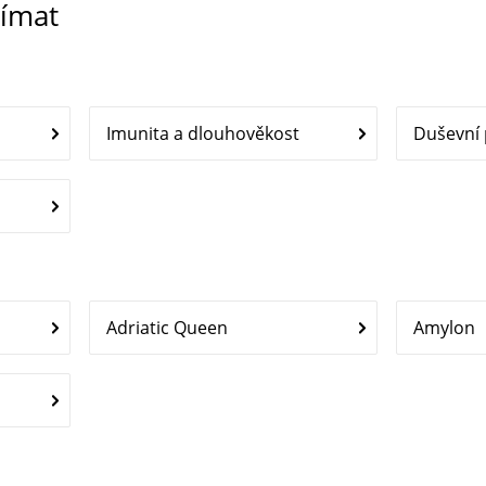
jímat
Imunita a dlouhověkost
Duševní
Adriatic Queen
Amylon