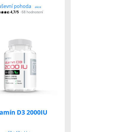
ševní pohoda
akce
4,7/5
· 68 hodnotení
tamín D3 2000IU