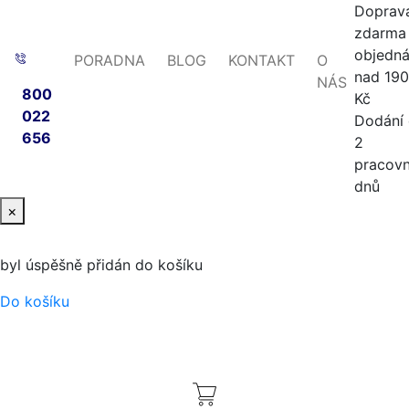
Doprav
zdarma 
objedn
PORADNA
BLOG
KONTAKT
O
nad 19
NÁS
800
Kč
022
Dodání
656
2
pracovn
dnů
×
byl úspěšně přidán do košíku
Do košíku