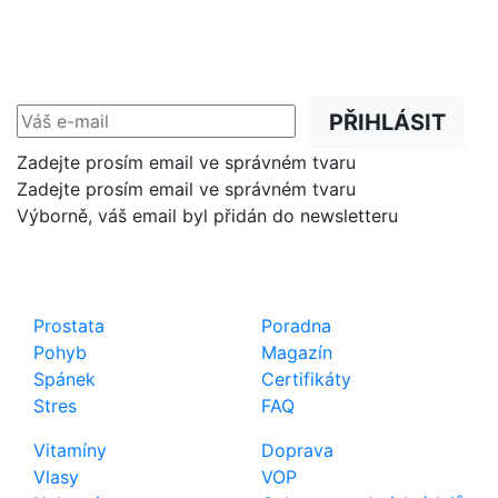
NEWSLETTER
Slevy, akce a novinky
přednostně na Váš e-mail.
PŘIHLÁSIT
Zadejte prosím email ve správném tvaru
Zadejte prosím email ve správném tvaru
Výborně, váš email byl přidán do newsletteru
Shop
Důležité odkazy
Prostata
Poradna
Pohyb
Magazín
Spánek
Certifikáty
Stres
FAQ
Vitamíny
Doprava
Vlasy
VOP