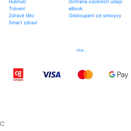
Hubnutí
Ochrana osobních údajů
Trávení
eBook
Zdravé tělo
Odstoupení od smlouvy
Smart zdraví
Kontakt
Telefon
800 022 656
E-mail
info@izerex.cz
více...
Copyright © 2015-2025 iZerex.cz Všechna práva
vyhrazena.
izerex.sk
izerex.cz
izerex.hu