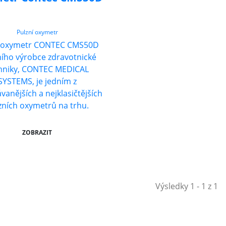
Pulzní oxymetr
í oxymetr CONTEC CMS50D
ího výrobce zdravotnické
hniky, CONTEC MEDICAL
SYSTEMS, je jedním z
vanějších a nejklasičtějších
zních oxymetrů na trhu.
ZOBRAZIT
Výsledky 1 - 1 z 1
Shop