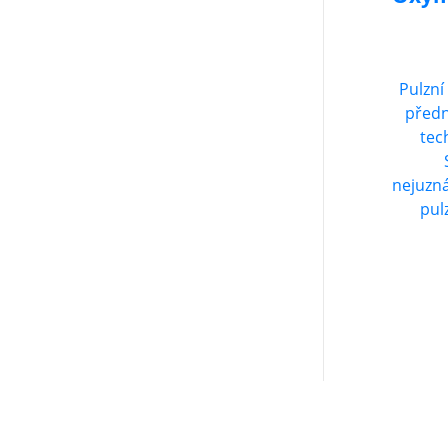
Pulzn
předn
tec
nejuzná
pul
NEWSLETTER