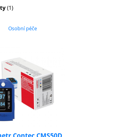
kty
(1)
Osobní péče
etr Contec CMS50D