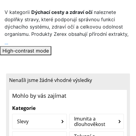
V kategorii
Dýchací cesty a zdraví očí
naleznete
doplňky stravy, které podporují správnou funkci
dýchacího systému, zdraví očí a celkovou odolnost
organismu. Produkty Zerex obsahují přírodní extrakty,
vitamíny a minerály, které přispívají k normální funkci
...
sliznic, očí a imunitního systému.
High-contrast mode
Doplňky stravy pro
dýchací cesty a
Nenašli jsme žádné vhodné výsledky
zdraví očí – Zerex
Mohlo by vás zajímat
Správná funkce dýchacích cest a zdraví očí jsou
Kategorie
klíčové pro každodenní pohodu. Doplňky výživy z této
Imunita a
Slevy
kategorie podporují obranyschopnost těla proti
dlouhověkost
infekcím, zmírňují podráždění sliznic a pomáhají