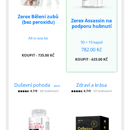
ostrosti
Omega-3 mastné kyseliny
– podpora zdraví očí
a sliznic
Zerex Bělení zubů
Zerex Assassin na
Rostlinné extrakty jako rakytník a černý bez
–
(bez peroxidu)
podporu hubnutí
přirozená ochrana dýchacích cest
All in one kit
50 + 10 kapslí
782.00 Kč
KOUPIT - 735.00 KČ
KOUPIT - 625.00 KČ
Duševní pohoda
Zdraví a krása
akce
4,7/5
· 68 hodnotení
4,7/5
· 59 hodnotení