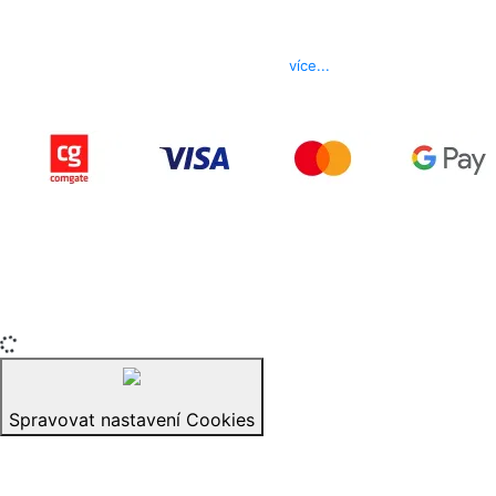
Kontakt
Telefon
800 022 656
E-mail
info@izerex.cz
více...
Copyright © 2015-2025 iZerex.cz Všechna práva
vyhrazena.
izerex.sk
izerex.cz
izerex.hu
Spravovat nastavení Cookies