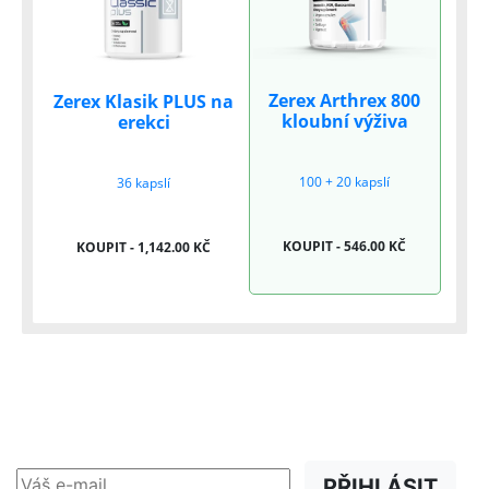
Zerex Arthrex 800
Zerex Klasik PLUS na
kloubní výživa
erekci
100 + 20 kapslí
36 kapslí
KOUPIT - 546.00 KČ
KOUPIT - 1,142.00 KČ
NEWSLETTER
Slevy, akce a novinky
přednostně na Váš e-mail.
PŘIHLÁSIT