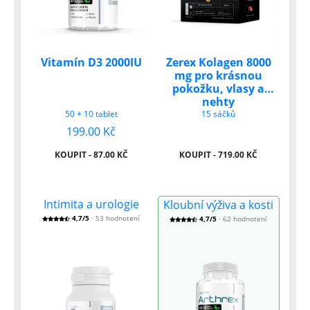
Vitamín D3 2000IU
Zerex Kolagen 8000
mg pro krásnou
pokožku, vlasy a
nehty
50 + 10 tablet
15 sáčků
199.00 Kč
KOUPIT - 87.00 KČ
KOUPIT - 719.00 KČ
Intimita a urologie
Kloubní výživa a kosti
4,7/5
· 53 hodnotení
4,7/5
· 62 hodnotení