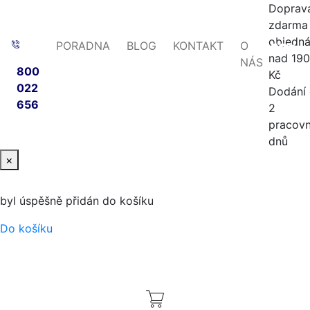
Doprav
zdarma 
objedn
PORADNA
BLOG
KONTAKT
O
-20%
-56%
nad 19
NÁS
800
Kč
022
Dodání
656
2
pracovn
dnů
×
byl úspěšně přidán do košíku
Do košíku