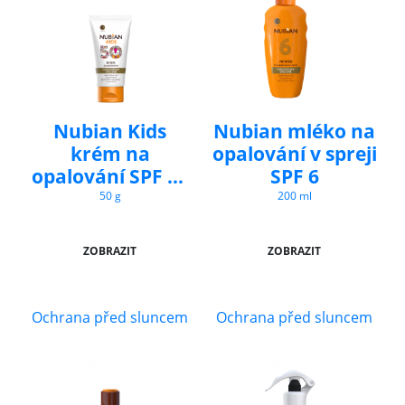
Nubian Kids
Nubian mléko na
krém na
opalování v spreji
opalování SPF 50
SPF 6
v tubě
50 g
200 ml
ZOBRAZIT
ZOBRAZIT
Ochrana před sluncem
Ochrana před sluncem