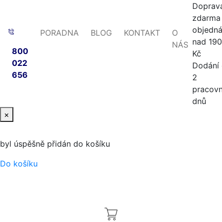
Doprav
zdarma 
objedn
PORADNA
BLOG
KONTAKT
O
nad 19
NÁS
800
Kč
022
Dodání
656
2
pracovn
dnů
×
byl úspěšně přidán do košíku
Do košíku