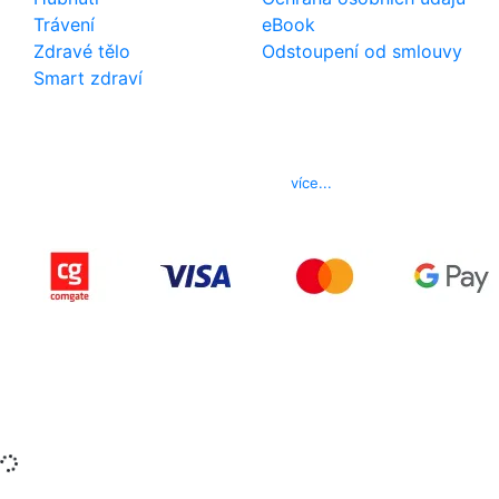
Trávení
eBook
Zdravé tělo
Odstoupení od smlouvy
Smart zdraví
Kontakt
Telefon
800 022 656
E-mail
info@izerex.cz
více...
Copyright © 2015-2025 iZerex.cz Všechna práva
vyhrazena.
izerex.sk
izerex.cz
izerex.hu