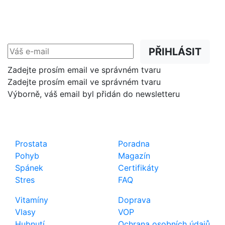
NEWSLETTER
Slevy, akce a novinky
přednostně na Váš e-mail.
PŘIHLÁSIT
Zadejte prosím email ve správném tvaru
Zadejte prosím email ve správném tvaru
Výborně, váš email byl přidán do newsletteru
Shop
Důležité odkazy
Prostata
Poradna
Pohyb
Magazín
Spánek
Certifikáty
Stres
FAQ
Vitamíny
Doprava
Vlasy
VOP
Hubnutí
Ochrana osobních údajů