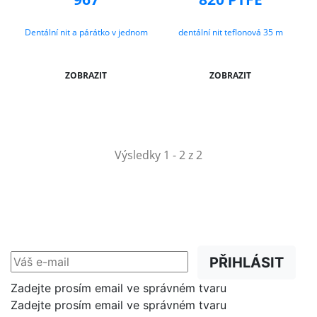
Dentální nit a párátko v jednom
dentální nit teflonová 35 m
ZOBRAZIT
ZOBRAZIT
Výsledky 1 - 2 z 2
NEWSLETTER
Slevy, akce a novinky
přednostně na Váš e-mail.
PŘIHLÁSIT
Zadejte prosím email ve správném tvaru
Zadejte prosím email ve správném tvaru