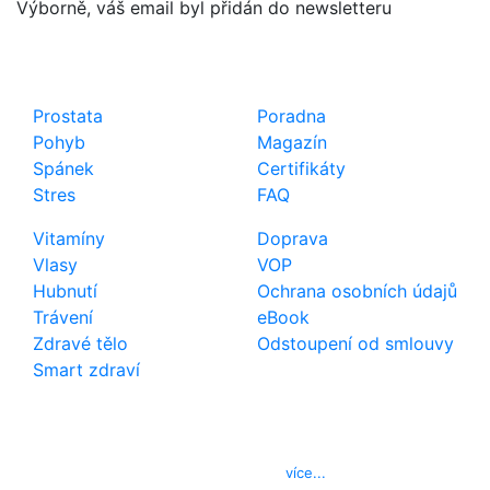
Výborně, váš email byl přidán do newsletteru
Shop
Důležité odkazy
Prostata
Poradna
Pohyb
Magazín
Spánek
Certifikáty
Stres
FAQ
Vitamíny
Doprava
Vlasy
VOP
Hubnutí
Ochrana osobních údajů
Trávení
eBook
Zdravé tělo
Odstoupení od smlouvy
Smart zdraví
Kontakt
Telefon
800 022 656
E-mail
info@izerex.cz
více...