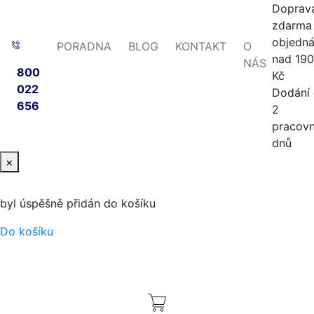
Doprav
zdarma 
objedn
PORADNA
BLOG
KONTAKT
O
nad 19
NÁS
800
Kč
022
Dodání
656
2
pracovn
dnů
×
byl úspěšně přidán do košíku
Do košíku