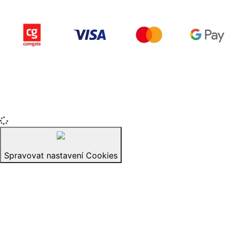
Copyright © 2015-2025 iZerex.cz Všechna práva
vyhrazena.
izerex.sk
izerex.cz
izerex.hu
Spravovat nastavení Cookies