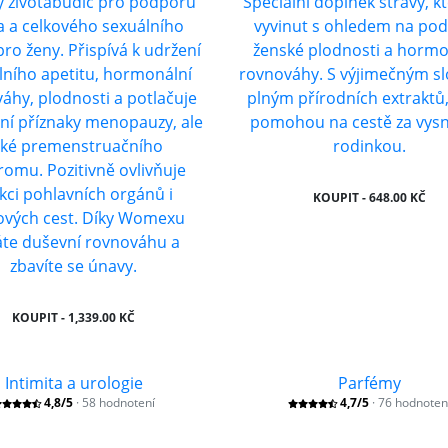
ý životabudič pro podporu
Speciální doplněk stravy, kt
da a celkového sexuálního
vyvinut s ohledem na po
pro ženy. Přispívá k udržení
ženské plodnosti a hormo
lního apetitu, hormonální
rovnováhy. S výjimečným s
áhy, plodnosti a potlačuje
plným přírodních extraktů,
ní příznaky menopauzy, ale
pomohou na cestě za vys
aké premenstruačního
rodinkou.
romu. Pozitivně ovlivňuje
kci pohlavních orgánů i
KOUPIT - 648.00 KČ
vých cest. Díky Womexu
áte duševní rovnováhu a
zbavíte se únavy.
KOUPIT - 1,339.00 KČ
Intimita a urologie
Parfémy
4,8/5
· 58 hodnotení
4,7/5
· 76 hodnoten