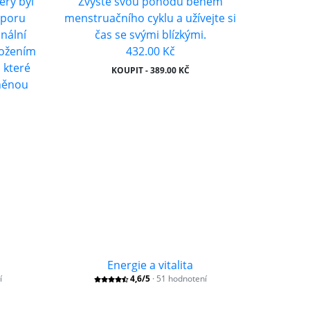
erý byl
Zvyšte svou pohodu během
dporu
menstruačního cyklu a užívejte si
nální
čas se svými blízkými.
ložením
432.00 Kč
 které
KOUPIT - 389.00 KČ
něnou
Energie a vitalita
í
4,6/5
· 51 hodnotení