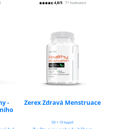
í
4,8/5
· 71 hodnotení
ny -
Zerex Zdravá Menstruace
ního
50 + 10 kapslí