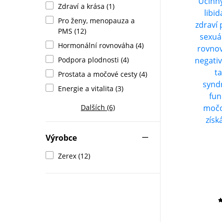
Účinn
Zdraví a krása (1)
libi
Pro ženy, menopauza a
zdraví 
PMS (12)
sexuá
Hormonální rovnováha (4)
rovnov
negativ
Podpora plodnosti (4)
t
Prostata a močové cesty (4)
synd
Energie a vitalita (3)
fun
močo
Dalších (6)
získ
Výrobce
Zerex (12)