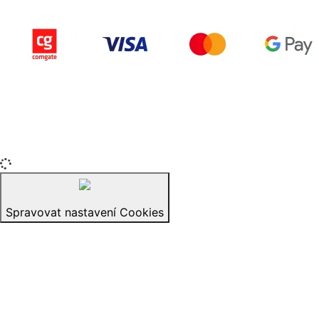
Copyright © 2015-2025 iZerex.cz Všechna práva
vyhrazena.
izerex.sk
izerex.cz
izerex.hu
Spravovat nastavení Cookies