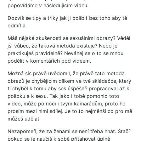
popovídáme v následujícím videu.
Dozvíš se tipy a triky jak ji políbit bez toho aby tě
odmítla.
Máš nějaké zkušenosti se sexuálními obrazy? Věděl
jsi vůbec, že taková metoda existuje? Nebo je
praktikuješ pravidelně? Neváhej se o to se mnou
podělit v komentářích pod videem.
Možná sis právě uvědomil, že právě tato metoda
obrazů je chybějícím dílkem ve tvé skládačce, který
ti chyběl k tomu aby ses úspěšně propracoval až k
polibku a k sexu. Tak jako i tobě pomohlo toto
video, může pomoci i tvým kamarádům, proto ho
prosím mezi nimi sdílej. Je to to nejměnší co pro mě
můžeš udělat.
Nezapomeň, že za ženami se není třeba hnát. Stačí
pokud se je naučíš k sobě přitahovat úplně