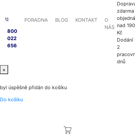
Doprav
zdarma 
objedn
PORADNA
BLOG
KONTAKT
O
nad 19
NÁS
800
Kč
022
Dodání
656
2
pracovn
dnů
×
byl úspěšně přidán do košíku
Do košíku