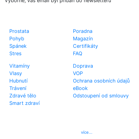
Výborně, váš email byl přidán do newsletteru
Shop
Důležité odkazy
Prostata
Poradna
Pohyb
Magazín
Spánek
Certifikáty
Stres
FAQ
Vitamíny
Doprava
Vlasy
VOP
Hubnutí
Ochrana osobních údajů
Trávení
eBook
Zdravé tělo
Odstoupení od smlouvy
Smart zdraví
Kontakt
Telefon
800 022 656
E-mail
info@izerex.cz
více...