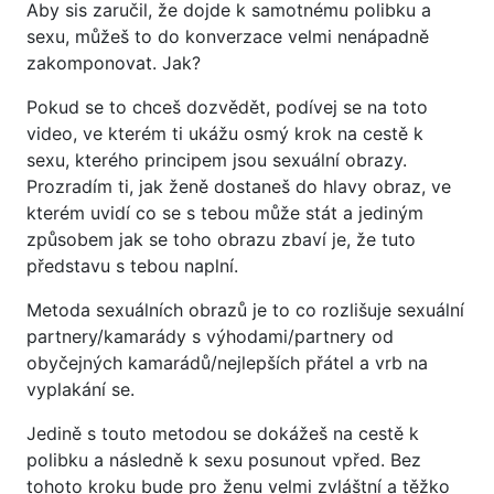
Aby sis zaručil, že dojde k samotnému polibku a
sexu, můžeš to do konverzace velmi nenápadně
zakomponovat. Jak?
Pokud se to chceš dozvědět, podívej se na toto
video, ve kterém ti ukážu osmý krok na cestě k
sexu, kterého principem jsou sexuální obrazy.
Prozradím ti, jak ženě dostaneš do hlavy obraz, ve
kterém uvidí co se s tebou může stát a jediným
způsobem jak se toho obrazu zbaví je, že tuto
představu s tebou naplní.
Metoda sexuálních obrazů je to co rozlišuje sexuální
partnery/kamarády s výhodami/partnery od
obyčejných kamarádů/nejlepších přátel a vrb na
vyplakání se.
Jedině s touto metodou se dokážeš na cestě k
polibku a následně k sexu posunout vpřed. Bez
tohoto kroku bude pro ženu velmi zvláštní a těžko