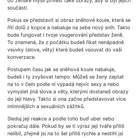
do ženské mysli přivést také obrazy, aby si byl jejich
součástí.
Pokus se představit si obraz sněhové koule, která se
řítí dolů z kopce a nabaluje na sebe nový sníh. Takto
bude fungovat i tvoje vsugerování představ ženě.
To znamená, že z počátku budeš říkat nenápadně
vsuvky (slova, věty) které budeš vsouvat do vaší
konverzace.
Postupem času jak se sněhová koule nabaluje,
budeš i ty zvyšovat tempo. Můžeš se ženy zeptat
na to v čem podle ní vypadá nejvíc sexy a nebo
vymyslet jiná slova a věty, kterými dostaneš obrazy
do její hlavy. Takto si ona začne představovat více
intimnějších a sexuálních zážitků.
Sleduj její reakce a podle toho buď uber nebo
pokračuj dále. Pokud by se ti výraz její tváře příliš
nelíbil, zřejmě jsi na to šel příliš rychle a nestihl jsi