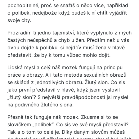
pochopitelné, proč se snažíš o něco více, například
o polibek, nedejbože když budeš k ní chtít vyjádřit
svoje city.
Prozradím ti jedno tajemství, které vyplynulo z mých
častých neúspěchů a chyb u žen. Předtím než u vás
dvou dojde k polibku, si nejdřív musí žena v hlavě
představit, že by k tomu vůbec mohlo dojít.
Lidská mysl a celý náš mozek fungují na principu
práce s obrazy. A i tato metoda sexuálních obrazů
se skládá z jednotlivých obrazů. Žlutý slon. Co sis
jako první představil v hlavě, když jsem vyslovil
„žlutý slon“? S největší pravděpodobností jsi myslel
na podivného žlutého slona.
Přesně tak funguje náš mozek. Zkusme si to se
slovíčkem „polibek“. Co sis ve své mysli představil?
Tak a o tom to celé je. Díky daným slovům můžeš