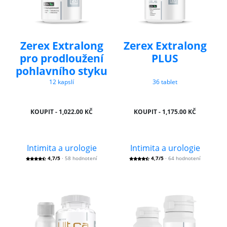
Zerex Extralong
Zerex Extralong
pro prodloužení
PLUS
pohlavního styku
12 kapslí
36 tablet
KOUPIT - 1,022.00 KČ
KOUPIT - 1,175.00 KČ
Intimita a urologie
Intimita a urologie
4,7/5
· 58 hodnotení
4,7/5
· 64 hodnotení