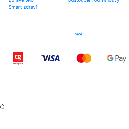
Zdravé tělo
Odstoupení od smlouvy
Smart zdraví
Kontakt
Telefon
800 022 656
E-mail
info@izerex.cz
více...
Copyright © 2015-2025 iZerex.cz Všechna práva
vyhrazena.
izerex.sk
izerex.cz
izerex.hu