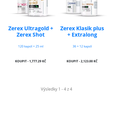
Zerex Ultragold +
Zerex Klasik plus
Zerex Shot
+ Extralong
120 kapslí + 25 ml
36 + 12 kapslí
KOUPIT - 1,777.29 KČ
KOUPIT - 2,123.00 KČ
Výsledky 1 - 4 z 4
NEWSLETTER
Slevy, akce a novinky