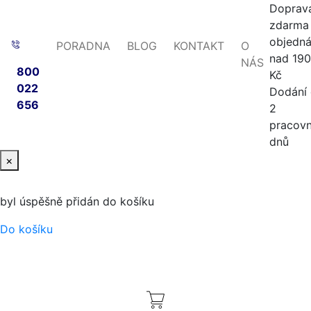
Doprav
zdarma 
objedn
PORADNA
BLOG
KONTAKT
O
nad 19
NÁS
800
Kč
022
Dodání
656
2
pracovn
dnů
×
byl úspěšně přidán do košíku
Do košíku