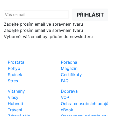
přednostně na Váš e-mail.
PŘIHLÁSIT
Zadejte prosím email ve správném tvaru
Zadejte prosím email ve správném tvaru
Výborně, váš email byl přidán do newsletteru
Shop
Důležité odkazy
Prostata
Poradna
Pohyb
Magazín
Spánek
Certifikáty
Stres
FAQ
Vitamíny
Doprava
Vlasy
VOP
Hubnutí
Ochrana osobních údajů
Trávení
eBook