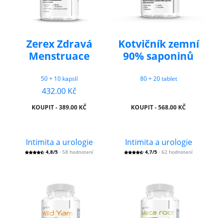
Zerex Zdravá
Kotvičník zemní
Menstruace
90% saponinů
50 + 10 kapslí
80 + 20 tablet
432.00 Kč
KOUPIT - 389.00 KČ
KOUPIT - 568.00 KČ
Intimita a urologie
Intimita a urologie
4,8/5
· 58 hodnotení
4,7/5
· 62 hodnotení