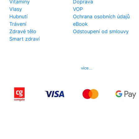
Vitamíny
Doprava
Vlasy
VOP
Hubnutí
Ochrana osobních údajů
Trávení
eBook
Zdravé tělo
Odstoupení od smlouvy
Smart zdraví
Kontakt
Telefon
800 022 656
E-mail
info@izerex.cz
více...
Copyright © 2015-2025 iZerex.cz Všechna práva
vyhrazena.
izerex.sk
izerex.cz
izerex.hu