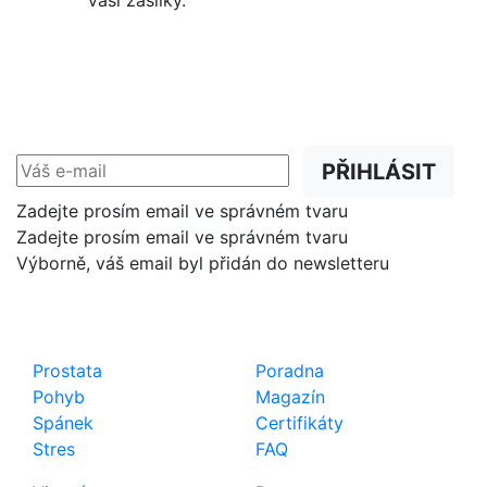
Vaší zásilky.
NEWSLETTER
Slevy, akce a novinky
přednostně na Váš e-mail.
PŘIHLÁSIT
Zadejte prosím email ve správném tvaru
Zadejte prosím email ve správném tvaru
Výborně, váš email byl přidán do newsletteru
Shop
Důležité odkazy
Prostata
Poradna
Pohyb
Magazín
Spánek
Certifikáty
Stres
FAQ