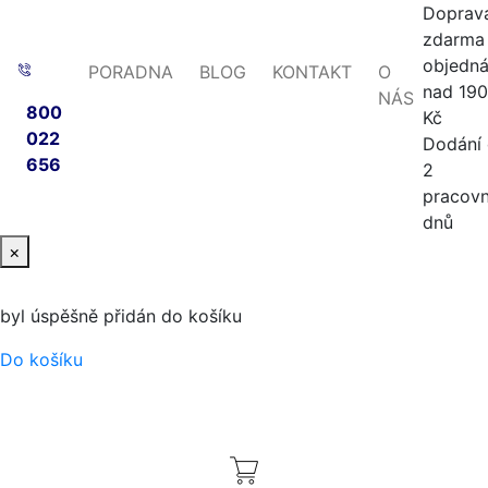
Doprav
zdarma 
objedn
PORADNA
BLOG
KONTAKT
O
nad 19
NÁS
800
Kč
022
Dodání
656
2
pracovn
dnů
×
byl úspěšně přidán do košíku
Do košíku