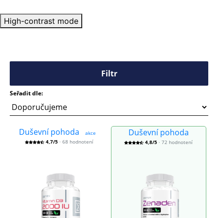
High-contrast mode
Filtr
Seřadit dle:
Duševní pohoda
Duševní pohoda
akce
4,7/5
· 68 hodnotení
4,8/5
· 72 hodnotení