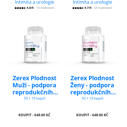
Intimita a urologie
Intimita a urologie
4,8/5
· 73 hodnotení
4,7/5
· 63 hodnotení
Zerex Plodnost
Zerex Plodnost
Muži - podpora
Ženy - podpora
reprodukčního
reprodukčního
systému
zdraví
50 + 10 kapslí
50 + 10 kapslí
KOUPIT - 648.00 KČ
KOUPIT - 648.00 KČ