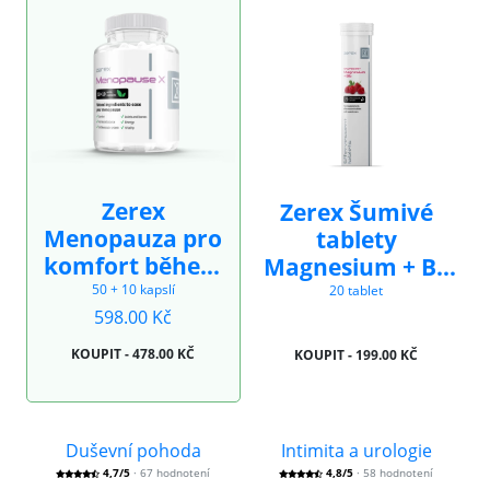
Zerex
Zerex Šumivé
Menopauza pro
tablety
komfort během
Magnesium + B6
klimaterie
bez aspartamu
50 + 10 kapslí
20 tablet
598.00 Kč
KOUPIT - 478.00 KČ
KOUPIT - 199.00 KČ
Duševní pohoda
Intimita a urologie
4,7/5
· 67 hodnotení
4,8/5
· 58 hodnotení