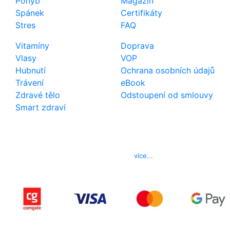
Pohyb
Magazín
Spánek
Certifikáty
Stres
FAQ
Vitamíny
Doprava
Vlasy
VOP
Hubnutí
Ochrana osobních údajů
Trávení
eBook
Zdravé tělo
Odstoupení od smlouvy
Smart zdraví
Kontakt
Telefon
800 022 656
E-mail
info@izerex.cz
více...
Copyright © 2015-2025 iZerex.cz Všechna práva