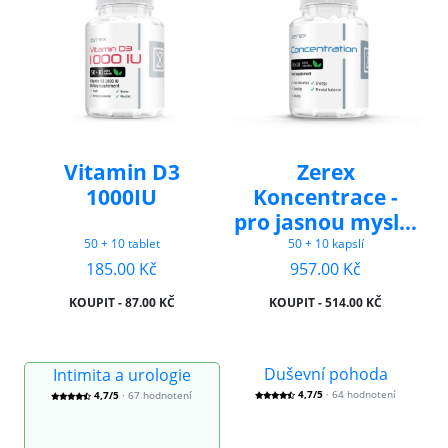
Vitamin D3
Zerex
1000IU
Koncentrace -
pro jasnou mysl a
harmonii
50 + 10 tablet
50 + 10 kapslí
185.00 Kč
957.00 Kč
KOUPIT - 87.00 KČ
KOUPIT - 514.00 KČ
Duševní pohoda
Intimita a urologie
4,7/5
· 64 hodnotení
4,7/5
· 67 hodnotení