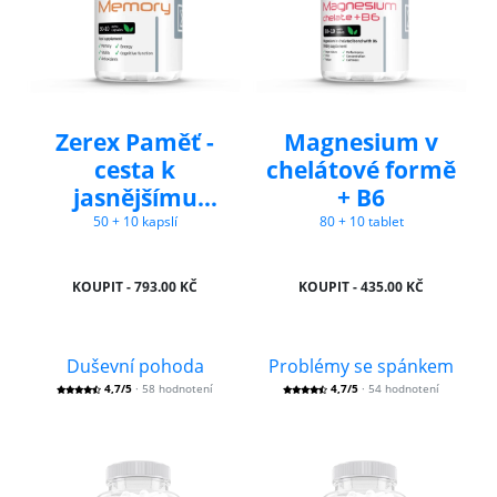
Zerex Paměť -
Magnesium v
cesta k
chelátové formě
jasnějšímu
+ B6
myšlení
50 + 10 kapslí
80 + 10 tablet
KOUPIT - 793.00 KČ
KOUPIT - 435.00 KČ
Duševní pohoda
Problémy se spánkem
4,7/5
· 58 hodnotení
4,7/5
· 54 hodnotení