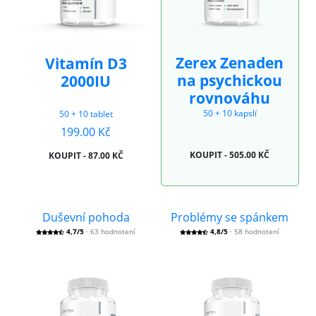
Zerex Zenaden
Vitamín D3
na psychickou
2000IU
rovnováhu
50 + 10 kapslí
50 + 10 tablet
199.00 Kč
KOUPIT - 505.00 KČ
KOUPIT - 87.00 KČ
Duševní pohoda
Problémy se spánkem
4,7/5
· 63 hodnotení
4,8/5
· 58 hodnotení