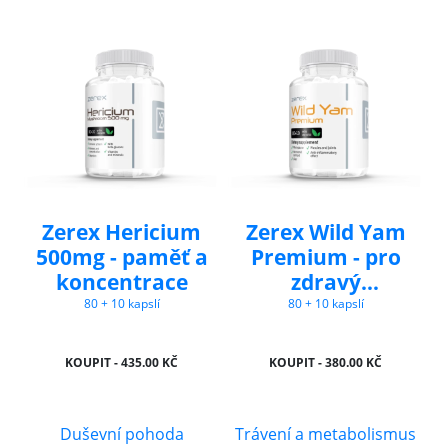
Zerex Hericium
Zerex Wild Yam
500mg - paměť a
Premium - pro
koncentrace
zdravý
menstruační
80 + 10 kapslí
80 + 10 kapslí
cyklus
KOUPIT - 435.00 KČ
KOUPIT - 380.00 KČ
Duševní pohoda
Trávení a metabolismus