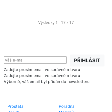
Výsledky 1 - 17 z 17
NEWSLETTER
Slevy, akce a novinky
přednostně na Váš e-mail.
PŘIHLÁSIT
Zadejte prosím email ve správném tvaru
Zadejte prosím email ve správném tvaru
Výborně, váš email byl přidán do newsletteru
Shop
Důležité odkazy
Prostata
Poradna