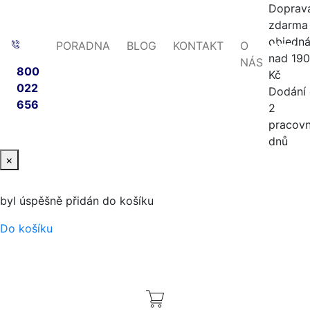
Doprav
zdarma 
objedn
PORADNA
BLOG
KONTAKT
O
-56%
-53%
-40%
-20%
nad 19
NÁS
800
Kč
022
Dodání
656
2
pracovn
dnů
×
byl úspěšně přidán do košíku
Do košíku