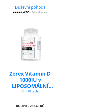
Duševní pohoda
4,7/5
· 66 hodnotení
Zerex Vitamín D
1000IU v
LIPOSOMÁLNÍ
formě
50 + 10 tablet
KOUPIT - 282.43 KČ