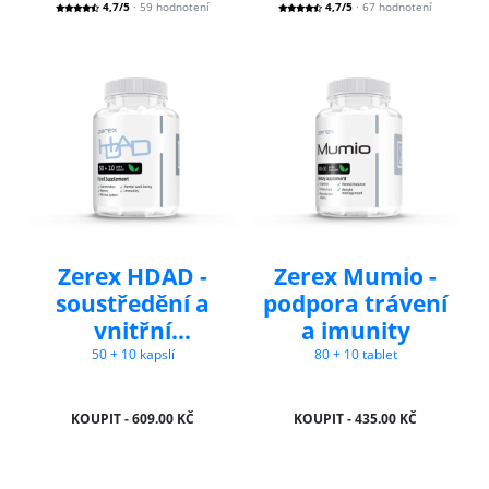
4,7/5
· 59 hodnotení
4,7/5
· 67 hodnotení
Zerex HDAD -
Zerex Mumio -
soustředění a
podpora trávení
vnitřní
a imunity
rovnováha
50 + 10 kapslí
80 + 10 tablet
KOUPIT - 609.00 KČ
KOUPIT - 435.00 KČ