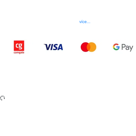
Kontakt
Telefon
800 022 656
E-mail
info@izerex.cz
více...
Copyright © 2015-2025 iZerex.cz Všechna práva
vyhrazena.
izerex.sk
izerex.cz
izerex.hu