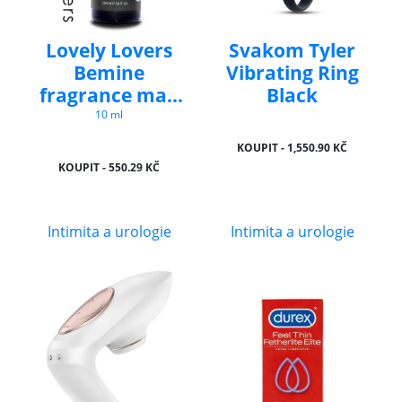
Lovely Lovers
Svakom Tyler
Bemine
Vibrating Ring
fragrance man
Black
10ml
10 ml
KOUPIT - 1,550.90 KČ
KOUPIT - 550.29 KČ
Intimita a urologie
Intimita a urologie