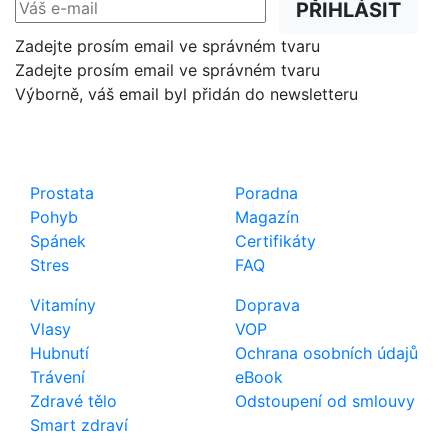
PŘIHLÁSIT
Zadejte prosím email ve správném tvaru
Zadejte prosím email ve správném tvaru
Výborně, váš email byl přidán do newsletteru
Shop
Důležité odkazy
Prostata
Poradna
Pohyb
Magazín
Spánek
Certifikáty
Stres
FAQ
Vitamíny
Doprava
Vlasy
VOP
Hubnutí
Ochrana osobních údajů
Trávení
eBook
Zdravé tělo
Odstoupení od smlouvy
Smart zdraví