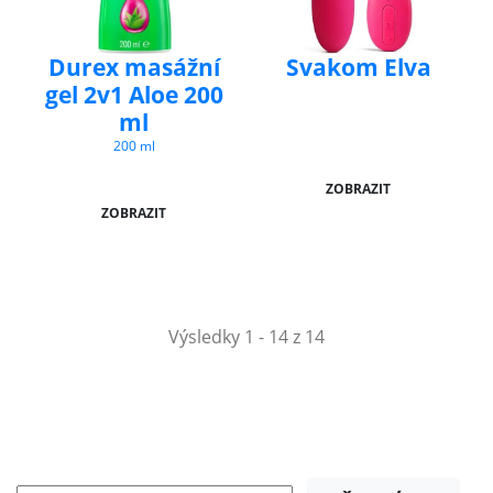
Durex masážní
Svakom Elva
gel 2v1 Aloe 200
ml
200 ml
ZOBRAZIT
ZOBRAZIT
Výsledky 1 - 14 z 14
NEWSLETTER
Slevy, akce a novinky
přednostně na Váš e-mail.