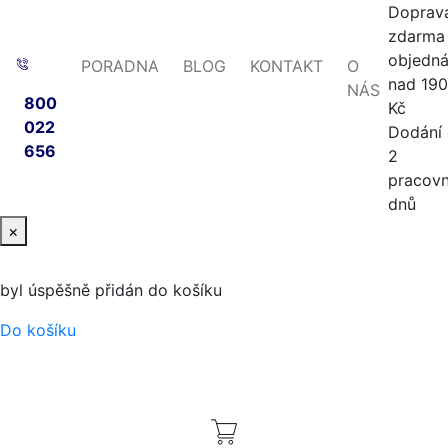
Doprav
zdarma 
objedn
PORADNA
BLOG
KONTAKT
O
nad 19
NÁS
800
Kč
022
Dodání
656
2
pracovn
dnů
×
byl úspěšně přidán do košíku
Do košíku