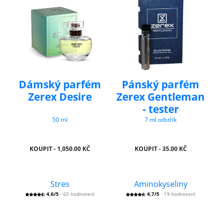
Dámský parfém
Pánský parfém
Zerex Desire
Zerex Gentleman
- tester
50 ml
7 ml odstřik
KOUPIT - 1,050.00 KČ
KOUPIT - 35.00 KČ
Stres
Aminokyseliny
4,6/5
· 65 hodnotení
4,7/5
· 19 hodnotení