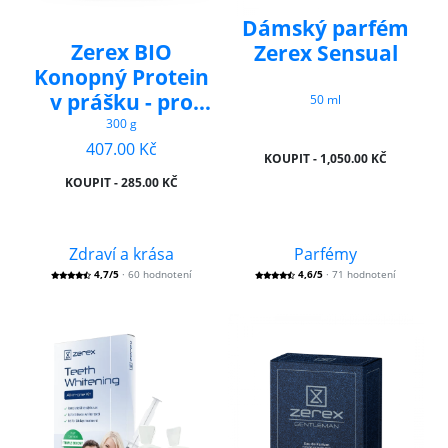
Dámský parfém
Zerex BIO
Zerex Sensual
Konopný Protein
v prášku - pro
50 ml
doplnění bílkovin
300 g
407.00 Kč
a živin
KOUPIT - 1,050.00 KČ
KOUPIT - 285.00 KČ
Zdraví a krása
Parfémy
4,7/5
· 60 hodnotení
4,6/5
· 71 hodnotení