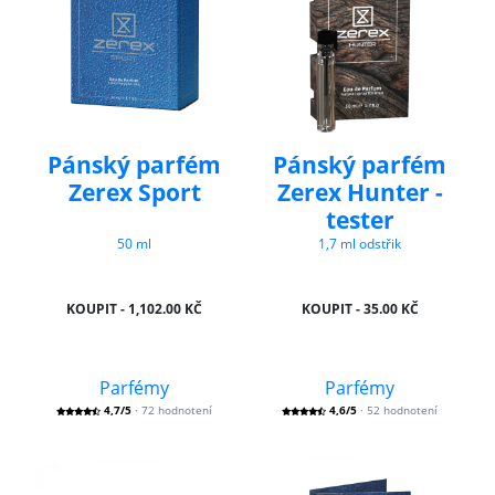
Pánský parfém
Pánský parfém
Zerex Sport
Zerex Hunter -
tester
50 ml
1,7 ml odstřik
KOUPIT - 1,102.00 KČ
KOUPIT - 35.00 KČ
Parfémy
Parfémy
4,7/5
· 72 hodnotení
4,6/5
· 52 hodnotení