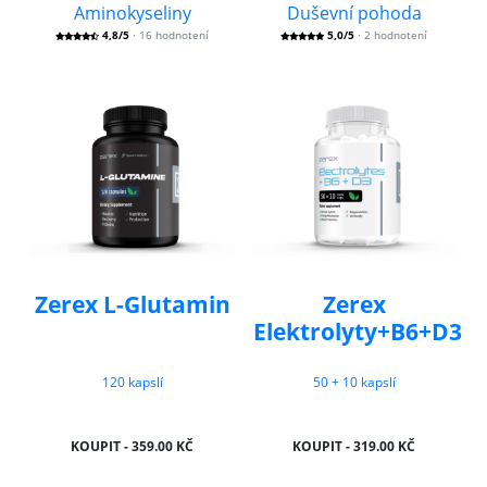
Aminokyseliny
Duševní pohoda
4,8/5
· 16 hodnotení
5,0/5
· 2 hodnotení
Zerex L-Glutamin
Zerex
Elektrolyty+B6+D3
120 kapslí
50 + 10 kapslí
KOUPIT - 359.00 KČ
KOUPIT - 319.00 KČ