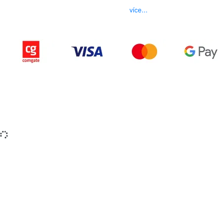
E-mail
info@izerex.cz
více...
Copyright © 2015-2025 iZerex.cz Všechna práva
vyhrazena.
izerex.sk
izerex.cz
izerex.hu