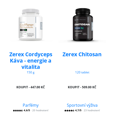
Zerex Cordyceps
Zerex Chitosan
Káva - energie a
vitalita
150 g
120 tablet
KOUPIT - 447.00 KČ
KOUPIT - 509.00 KČ
Parfémy
Sportovní výživa
4,6/5
· 20 hodnotení
4,7/5
· 23 hodnotení