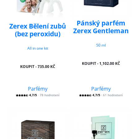
Pánský parfém
Zerex Bělení zubů
Zerex Gentleman
(bez peroxidu)
50 ml
All in one kit
KOUPIT - 1,102.00 KČ
KOUPIT - 735.00 KČ
Parfémy
Parfémy
4,7/5
· 78 hodnotení
4,7/5
· 61 hodnotení