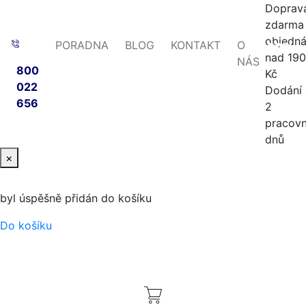
Doprav
zdarma 
objedn
PORADNA
BLOG
KONTAKT
O
-30%
-10%
nad 19
NÁS
800
Kč
022
Dodání
656
2
pracovn
dnů
×
byl úspěšně přidán do košíku
Do košíku