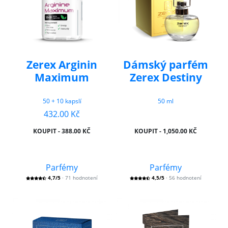
Zerex Arginin
Dámský parfém
Maximum
Zerex Destiny
50 + 10 kapslí
50 ml
432.00 Kč
KOUPIT - 388.00 KČ
KOUPIT - 1,050.00 KČ
Parfémy
Parfémy
4,7/5
· 71 hodnotení
4,5/5
· 56 hodnotení