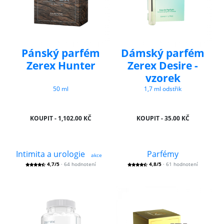
Pánský parfém
Dámský parfém
Zerex Hunter
Zerex Desire -
vzorek
50 ml
1,7 ml odstřik
KOUPIT - 1,102.00 KČ
KOUPIT - 35.00 KČ
Intimita a urologie
Parfémy
akce
4,7/5
· 64 hodnotení
4,8/5
· 61 hodnotení