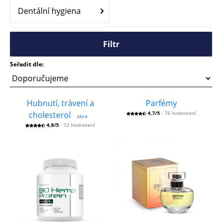
Dentální hygiena
Filtr
Seřadit dle:
Hubnutí, trávení a
Parfémy
cholesterol
4,7/5
· 76 hodnotení
akce
4,8/5
· 72 hodnotení