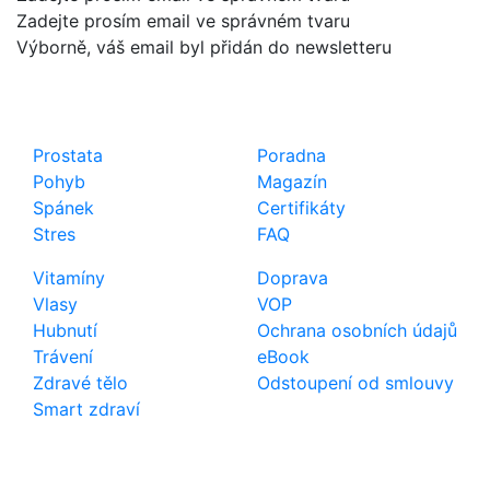
Zadejte prosím email ve správném tvaru
Výborně, váš email byl přidán do newsletteru
Shop
Důležité odkazy
Prostata
Poradna
Pohyb
Magazín
Spánek
Certifikáty
Stres
FAQ
Vitamíny
Doprava
Vlasy
VOP
Hubnutí
Ochrana osobních údajů
Trávení
eBook
Zdravé tělo
Odstoupení od smlouvy
Smart zdraví
Kontakt
Telefon
800 022 656