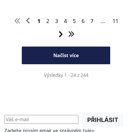
1
2
3
4
5
6
7
...
11
Načíst více
Výsledky 1 - 24 z 244
NEWSLETTER
Slevy, akce a novinky
přednostně na Váš e-mail.
PŘIHLÁSIT
Zadejte prosím email ve správném tvaru