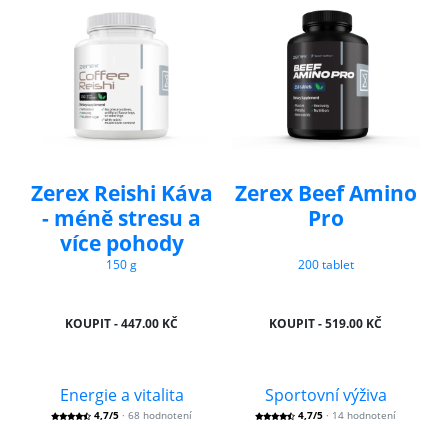
Zerex Reishi Káva
Zerex Beef Amino
- méně stresu a
Pro
více pohody
150 g
200 tablet
KOUPIT - 447.00 KČ
KOUPIT - 519.00 KČ
Energie a vitalita
Sportovní výživa
4,7/5
· 68 hodnotení
4,7/5
· 14 hodnotení