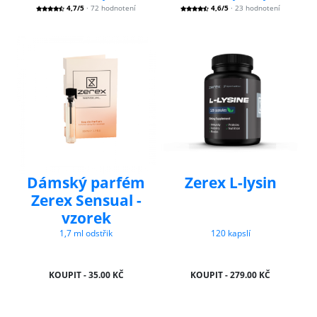
4,7/5
· 72 hodnotení
4,6/5
· 23 hodnotení
Dámský parfém
Zerex L-lysin
Zerex Sensual -
vzorek
1,7 ml odstřik
120 kapslí
KOUPIT - 35.00 KČ
KOUPIT - 279.00 KČ