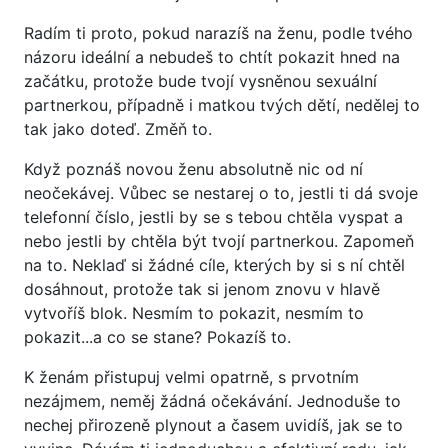
Radím ti proto, pokud narazíš na ženu, podle tvého
názoru ideální a nebudeš to chtít pokazit hned na
začátku, protože bude tvojí vysněnou sexuální
partnerkou, případně i matkou tvých dětí, nedělej to
tak jako doteď. Změň to.
Když poznáš novou ženu absolutně nic od ní
neočekávej. Vůbec se nestarej o to, jestli ti dá svoje
telefonní číslo, jestli by se s tebou chtěla vyspat a
nebo jestli by chtěla být tvojí partnerkou. Zapomeň
na to. Neklaď si žádné cíle, kterých by si s ní chtěl
dosáhnout, protože tak si jenom znovu v hlavě
vytvoříš blok. Nesmím to pokazit, nesmím to
pokazit...a co se stane? Pokazíš to.
K ženám přistupuj velmi opatrně, s prvotním
nezájmem, neměj žádná očekávání. Jednoduše to
nechej přirozeně plynout a časem uvidíš, jak se to