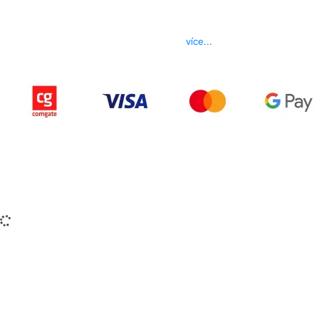
Kontakt
Telefon
800 022 656
E-mail
info@izerex.cz
více...
Copyright © 2015-2025 iZerex.cz Všechna práva
vyhrazena.
izerex.sk
izerex.cz
izerex.hu