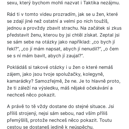
sexu, který bychom mohli nazvat i Taktika nezájmu.
Rád ti v tomto videu prozradím, jak se u žen, které
se zdají jiné než ostatní a velmi po nich toužíš,
jednou a provždy zbavit strachu. Na začátek si zkus
představit ženu, kterou by jsi chtěl získat. Zeptal jsi
se sám sebe na otázky jako například: „co bych jí
řekl?“, „co jí mám napsat, abych jí nenudil?“, „o čem
se s ní mám bavit, abych jí zaujal?“.
Pokládáš si takové otázky i u žen o které nemáš
zájem, jako jsou tvoje spolužačky, kolegyně,
kamarádky? Samozřejmě, že ne. Je to hlavně proto,
že ti záleží na výsledku, máš nějaké očekávání a
nechceš něco pokazit.
A právě to tě vždy dostane do stejné situace. Jsi
příliš strojený, nejsi sám sebou, nad vším příliš
přemýšlíš, protože nechceš něco pokazit. Toutu
cestou se dostaneš jedině k neúspěchu.