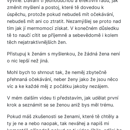
vyvine. Dávám ti jednoduchou a efektivní radu, jak
změnit myšlení a postoj, které tě dovedou k
úspěchu, protože pokud nebudeš mít očekávání,
nebudeš mít ani co ztratit. Nezamýšlej se proto nad
tím jak jí mermomocí získat. V konečném důsledku
tě to naučí cítit se příjemně a sebevědomě i kolem
těch nejatraktivnějších žen.
Přistupuj k ženám s myšlenkou, že žádná žena není
o nic lepší než jiná.
Mohl bych to shrnout tak, že neměj zbytečně
přehnaná očekávání, neber ženy jako že jsou něco
víc a ke každé měj z počátku jakoby nezájem.
V mém dalším videu ti představím, jak udělat první
krok a seznámit se se ženou aniž bys měl trému.
Pokud máš zkušenosti se ženami, které tě chtěly a
ty je ne a nebo naopak, tak neváhej a napiš mi