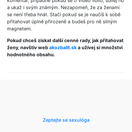
komentář, případně pokud se ti video líbilo, sdílej ho
a ukaž i svým známým. Nezapomeň, že za ženami
se není třeba hnát. Stačí pokud se je naučíš k sobě
přitahovat úplně přirozeně a budeš pro ně silným
magnetem.
Pokud chceš získat další cenné rady, jak přitahovat
ženy, navštiv web
akozbalit.sk
a užívej si množství
hodnotného obsahu.
Zeptejte se sexulóga