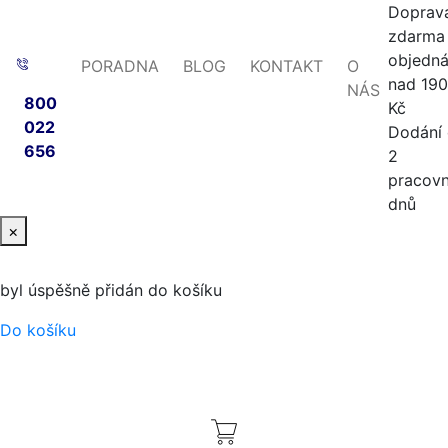
Doprav
zdarma 
objedn
PORADNA
BLOG
KONTAKT
O
nad 19
NÁS
800
Kč
022
Dodání
656
2
pracovn
dnů
×
byl úspěšně přidán do košíku
Do košíku