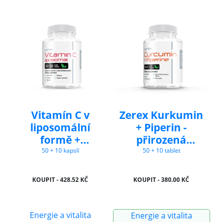
Vitamín C v
Zerex Kurkumin
liposomální
+ Piperin -
formě +
přirozená
bioflavonoidy
podpora proti
50 + 10 kapslí
50 + 10 tablet
zánětům
KOUPIT - 428.52 KČ
KOUPIT - 380.00 KČ
Energie a vitalita
Energie a vitalita