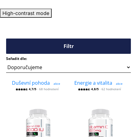
High-contrast mode
Filtr
Seřadit dle:
Duševní pohoda
Energie a vitalita
akce
akce
4,7/5
· 68 hodnotení
4,8/5
· 62 hodnotení