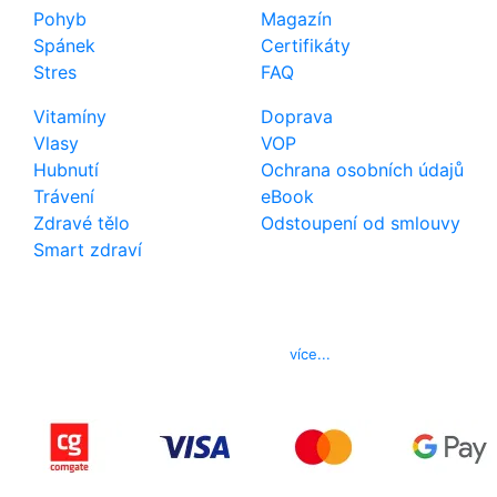
Pohyb
Magazín
Spánek
Certifikáty
Stres
FAQ
Vitamíny
Doprava
Vlasy
VOP
Hubnutí
Ochrana osobních údajů
Trávení
eBook
Zdravé tělo
Odstoupení od smlouvy
Smart zdraví
Kontakt
Telefon
800 022 656
E-mail
info@izerex.cz
více...