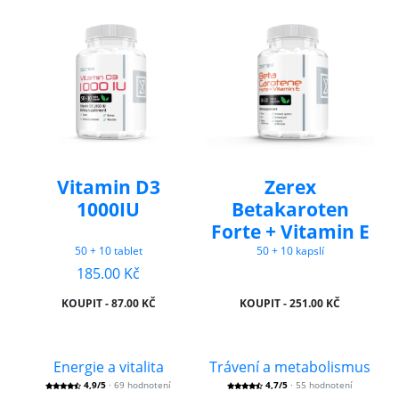
Vitamin D3
Zerex
1000IU
Betakaroten
Forte + Vitamin E
50 + 10 tablet
50 + 10 kapslí
185.00 Kč
KOUPIT - 87.00 KČ
KOUPIT - 251.00 KČ
Energie a vitalita
Trávení a metabolismus
4,9/5
· 69 hodnotení
4,7/5
· 55 hodnotení