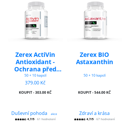
Zerex ActiVin
Zerex BIO
Antioxidant -
Astaxanthin
Ochrana před
oxidačním
50 + 10 kapslí
50 + 10 kapslí
stresem
379.00 Kč
KOUPIT - 303.00 KČ
KOUPIT - 544.00 KČ
Duševní pohoda
Zdraví a krása
akce
4,7/5
· 61 hodnotení
4,7/5
· 67 hodnotení