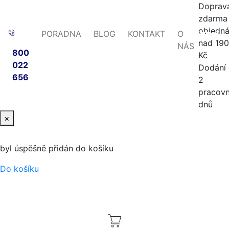
Doprav
zdarma 
objedn
PORADNA
BLOG
KONTAKT
O
-56%
-65%
-55%
-20%
-53%
nad 19
NÁS
800
Kč
022
Dodání
656
2
pracovn
dnů
×
byl úspěšně přidán do košíku
Do košíku