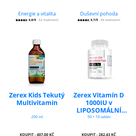
Energie a vitalita
Duševní pohoda
4,8/5
· 62 hodnotení
4,7/5
· 66 hodnotení
Zerex Kids Tekutý
Zerex Vitamín D
Multivitamin
1000IU v
LIPOSOMÁLNÍ
formě
200 ml
50 + 10 tablet
KOUPIT - 407.00 KČ
KOUPIT - 282.43 KČ