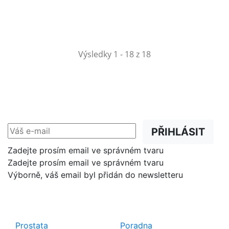
Výsledky 1 - 18 z 18
NEWSLETTER
Slevy, akce a novinky
přednostně na Váš e-mail.
PŘIHLÁSIT
Zadejte prosím email ve správném tvaru
Zadejte prosím email ve správném tvaru
Výborně, váš email byl přidán do newsletteru
Shop
Důležité odkazy
Prostata
Poradna