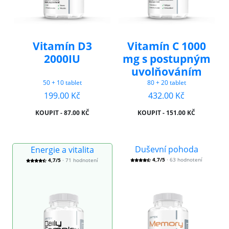
Vitamín D3
Vitamín C 1000
2000IU
mg s postupným
uvolňováním
50 + 10 tablet
80 + 20 tablet
199.00 Kč
432.00 Kč
KOUPIT - 87.00 KČ
KOUPIT - 151.00 KČ
Duševní pohoda
Energie a vitalita
4,7/5
· 63 hodnotení
4,7/5
· 71 hodnotení