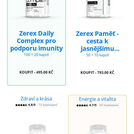
Zerex Daily
Zerex Paměť -
Complex pro
cesta k
podporu imunity
jasnějšímu
myšlení
100 + 20 kapslí
50 + 10 kapslí
KOUPIT - 495.00 KČ
KOUPIT - 793.00 KČ
Zdraví a krása
Energie a vitalita
4,8/5
· 73 hodnotení
4,7/5
· 59 hodnotení