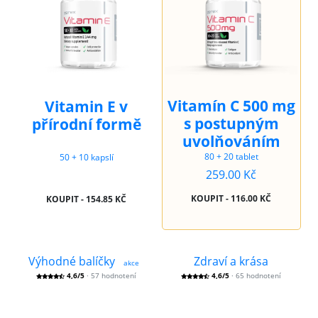
Vitamín C 500 mg
Vitamin E v
s postupným
přírodní formě
uvolňováním
80 + 20 tablet
50 + 10 kapslí
259.00 Kč
KOUPIT - 116.00 KČ
KOUPIT - 154.85 KČ
Výhodné balíčky
Zdraví a krása
akce
4,6/5
· 57 hodnotení
4,6/5
· 65 hodnotení