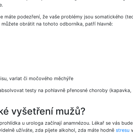
e.
že máte podezření, že vaše problémy jsou somatického (t
můžete obrátit na tohoto odborníka, patří hlavně:
nisu, varlat či močového měchýře
 absolvovat testy na pohlavně přenosné choroby (kapavka, 
cké vyšetření mužů?
prohlídka u urologa začínají anamnézou. Lékař se vás bude
idelně užíváte, zda pijete alkohol, zda máte hodně
stresu
v