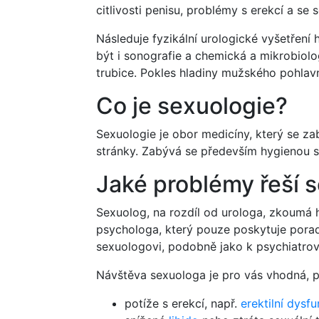
citlivosti penisu, problémy s erekcí a se s
Následuje fyzikální urologické vyšetřen
být i sonografie a chemická a mikrobiol
trubice. Pokles hladiny mužského pohlav
Co je sexuologie?
Sexuologie je obor medicíny, který se z
stránky. Zabývá se především hygienou se
Jaké problémy řeší 
Sexuolog, na rozdíl od urologa, zkoumá h
psychologa, který pouze poskytuje pora
sexuologovi, podobně jako k psychiatrov
Návštěva sexuologa je pro vás vhodná, p
potíže s erekcí, např.
erektilní dysf