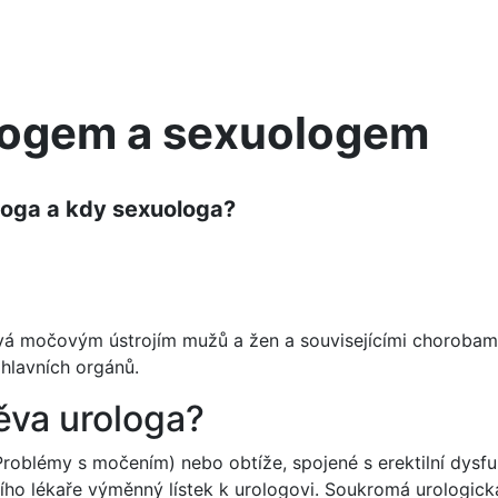
ologem a sexuologem
ologa a kdy sexuologa?
ývá močovým ústrojím mužů a žen a souvisejícími chorobami
hlavních orgánů.
ěva urologa?
oblémy s močením) nebo obtíže, spojené s erektilní dysfun
ího lékaře výměnný lístek k urologovi. Soukromá urologi