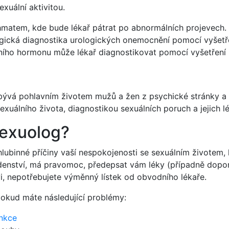
exuální aktivitou.
í hmatem, kde bude lékař pátrat po abnormálních projevech.
ogická diagnostika urologických onemocnění pomocí vyšetř
ního hormonu může lékař diagnostikovat pomocí vyšetření 
abývá pohlavním životem mužů a žen z psychické stránky a
xuálního života, diagnostikou sexuálních poruch a jejich l
sexuolog?
lubinné příčiny vaší nespokojenosti se sexuálním životem, 
denství, má pravomoc, předepsat vám léky (případně dopor
i, nepotřebujete výměnný lístek od obvodního lékaře.
okud máte následující problémy:
unkce