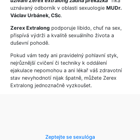
užívání Zerex extralong žádná překážka”
říká
uznávaný odborník v oblasti sexuologie
MUDr.
Václav Urbánek, CSc
.
Zerex Extralong
podporuje libido, chuť na sex,
přispívá výdrži a kvalitě sexuálního života a
duševní pohodě.
Pokud vám tedy ani pravidelný pohlavní styk,
nejrůznější cvičení či techniky k oddálení
ejakulace nepomohou a ani lékař váš zdravotní
stav nevyhodnotí nijak špatně, můžete Zerex
Extralong jednoznačně vyzkoušet.
Zeptejte se sexulóga