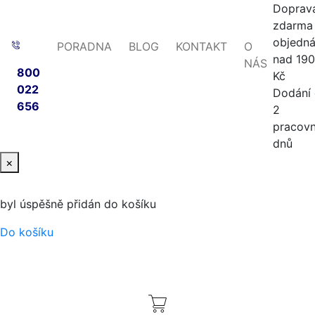
Doprav
zdarma 
objedn
PORADNA
BLOG
KONTAKT
O
nad 19
NÁS
800
Kč
022
Dodání
656
2
pracovn
dnů
×
byl úspěšně přidán do košíku
Do košíku