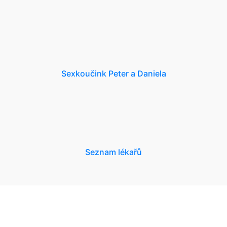
Sexkoučink Peter a Daniela
Seznam lékařů
NEWSLETTER
Slevy, akce a novinky
přednostně na Váš e-mail.