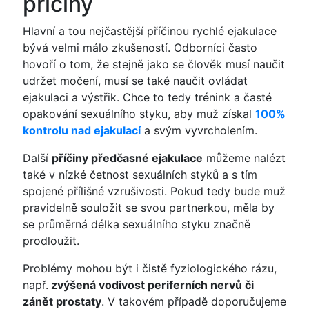
příčiny
Hlavní a tou nejčastější příčinou rychlé ejakulace
bývá velmi málo zkušeností. Odborníci často
hovoří o tom, že stejně jako se člověk musí naučit
udržet močení, musí se také naučit ovládat
ejakulaci a výstřik. Chce to tedy trénink a časté
opakování sexuálního styku, aby muž získal
100%
kontrolu nad ejakulací
a svým vyvrcholením.
Další
příčiny předčasné ejakulace
můžeme nalézt
také v nízké četnost sexuálních styků a s tím
spojené přílišné vzrušivosti. Pokud tedy bude muž
pravidelně souložit se svou partnerkou, měla by
se průměrná délka sexuálního styku značně
prodloužit.
Problémy mohou být i čistě fyziologického rázu,
např.
zvýšená vodivost periferních nervů či
zánět prostaty
. V takovém případě doporučujeme