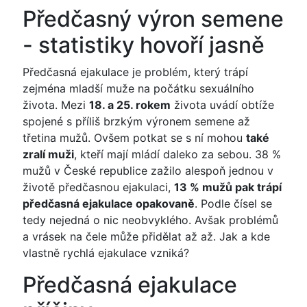
Předčasný výron semene
- statistiky hovoří jasně
Předčasná ejakulace je problém, který trápí
zejména mladší muže na počátku sexuálního
života. Mezi
18. a 25. rokem
života uvádí obtíže
spojené s příliš brzkým výronem semene až
třetina mužů. Ovšem potkat se s ní mohou
také
zralí muži
, kteří mají mládí daleko za sebou. 38 %
mužů v České republice zažilo alespoň jednou v
životě předčasnou ejakulaci,
13 % mužů pak trápí
předčasná ejakulace opakovaně
. Podle čísel se
tedy nejedná o nic neobvyklého. Avšak problémů
a vrásek na čele může přidělat až až. Jak a kde
vlastně rychlá ejakulace vzniká?
Předčasná ejakulace