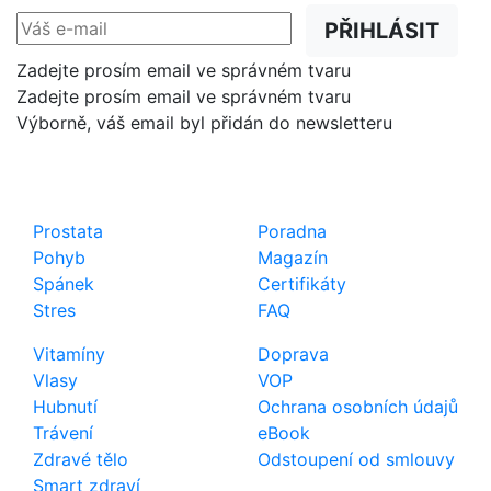
PŘIHLÁSIT
Zadejte prosím email ve správném tvaru
Zadejte prosím email ve správném tvaru
Výborně, váš email byl přidán do newsletteru
Shop
Důležité odkazy
Prostata
Poradna
Pohyb
Magazín
Spánek
Certifikáty
Stres
FAQ
Vitamíny
Doprava
Vlasy
VOP
Hubnutí
Ochrana osobních údajů
Trávení
eBook
Zdravé tělo
Odstoupení od smlouvy
Smart zdraví