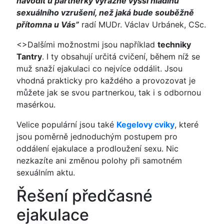
navodit u partnerky výrazně vyšší hladinu
sexuálního vzrušení, než jaká bude souběžně
přítomna u Vás”
radí MUDr. Václav Urbánek, CSc.
<>Dalšími možnostmi jsou například
techniky
Tantry
. I ty obsahují určitá cvičení, během níž se
muž snaží ejakulaci co nejvíce oddálit. Jsou
vhodná prakticky pro každého a provozovat je
můžete jak se svou partnerkou, tak i s odbornou
masérkou.
Velice populární jsou také
Kegelovy cviky
, které
jsou poměrně jednoduchým postupem pro
oddálení ejakulace a prodloužení sexu. Nic
nezkazíte ani změnou polohy při samotném
sexuálním aktu.
Řešení předčasné
ejakulace