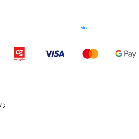
Kontakt
Telefon
800 022 656
E-mail
info@izerex.cz
více...
Copyright © 2015-2025 iZerex.cz Všechna práva
vyhrazena.
izerex.sk
izerex.cz
izerex.hu