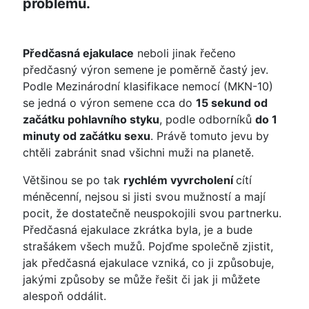
problému.
Předčasná ejakulace
neboli jinak řečeno
předčasný výron semene je poměrně častý jev.
Podle Mezinárodní klasifikace nemocí (MKN-10)
se jedná o výron semene cca do
15 sekund od
začátku pohlavního styku
, podle odborníků
do 1
minuty od začátku sexu
. Právě tomuto jevu by
chtěli zabránit snad všichni muži na planetě.
Většinou se po tak
rychlém vyvrcholení
cítí
méněcenní, nejsou si jisti svou mužností a mají
pocit, že dostatečně neuspokojili svou partnerku.
Předčasná ejakulace zkrátka byla, je a bude
strašákem všech mužů. Pojďme společně zjistit,
jak předčasná ejakulace vzniká, co ji způsobuje,
jakými způsoby se může řešit či jak ji můžete
alespoň oddálit.