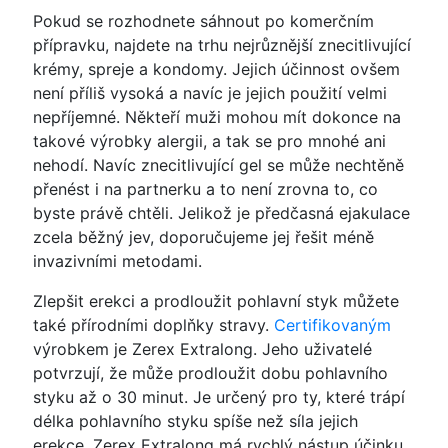
Pokud se rozhodnete sáhnout po komerčním
přípravku, najdete na trhu nejrůznější znecitlivující
krémy, spreje a kondomy. Jejich účinnost ovšem
není příliš vysoká a navíc je jejich použití velmi
nepříjemné. Někteří muži mohou mít dokonce na
takové výrobky alergii, a tak se pro mnohé ani
nehodí. Navíc znecitlivující gel se může nechtěně
přenést i na partnerku a to není zrovna to, co
byste právě chtěli. Jelikož je předčasná ejakulace
zcela běžný jev, doporučujeme jej řešit méně
invazivními metodami.
Zlepšit erekci a prodloužit pohlavní styk můžete
také přírodními doplňky stravy.
Certifikovaným
výrobkem je Zerex Extralong. Jeho uživatelé
potvrzují, že může prodloužit dobu pohlavního
styku až o 30 minut. Je určený pro ty, které trápí
délka pohlavního styku spíše než síla jejich
erekce. Zerex Extralong má rychlý nástup účinku