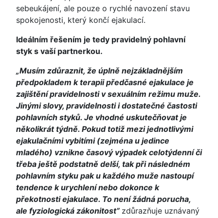
sebeukájení, ale pouze o rychlé navození stavu
spokojenosti, který končí ejakulací.
Ideálním řešením je tedy pravidelný pohlavní
styk s vaší partnerkou.
„Musím zdůraznit, že úplně nejzákladnějším
předpokladem k terapii předčasné ejakulace je
zajištění pravidelnosti v sexuálním režimu muže.
Jinými slovy, pravidelnosti i dostatečné častosti
pohlavních styků. Je vhodné uskutečňovat je
několikrát týdně. Pokud totiž mezi jednotlivými
ejakulačními vybitími (zejména u jedince
mladého) vznikne časový výpadek celotýdenní či
třeba ještě podstatně delší, tak při následném
pohlavním styku pak u každého muže nastoupí
tendence k urychlení nebo dokonce k
překotnosti ejakulace. To není žádná porucha,
ale fyziologická zákonitost”
zdůrazňuje uznávaný