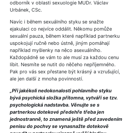
odborník v oblasti sexuologie MUDr. Václav
Urbánek, CSc.
Navíc i během sexuálního styku se snažte
ejakulaci co nejvíce oddálit. Někomu pomůže
sexuální pauza, během které například partnerku
uspokojují ručně nebo ústně, jiným pomáhají
například myšlenky na něco asexuálního.
Každopádně se vám to ale musí za každou cenu
líbit. Nesmíte se nutit do něčeho nepříjemného.
Pak pro vás sex přestane být krásný a vzrušující,
ale jen další z mnoha povinností.
„Při jakékoli nedokonalosti pohlavního styku
bývá psychická složka přítomna, vytváří se tzv.
psychologická nadstavba. Věnujte se s
partnerkou dotekové předehře třeba jen
jednostranně, to znamená ještě před zavedením
penisu do pochvy se vynasnažte dotekově