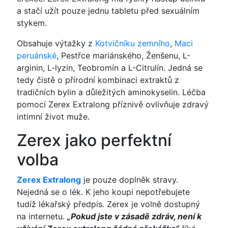
a stačí užít pouze jednu tabletu před sexuálním
stykem.
Obsahuje výtažky z
Kotvičníku zemního
,
Maci
peruánské
, Pestřce mariánského, Ženšenu, L-
arginin, L-lyzin, Teobromín a L-Citrulín. Jedná se
tedy čistě o přírodní kombinaci extraktů z
tradičních bylin a důležitých aminokyselin. Léčba
pomocí Zerex Extralong příznivě ovlivňuje zdravý
intimní život muže.
Zerex jako perfektní
volba
Zerex Extralong
je pouze doplněk stravy.
Nejedná se o lék. K jeho koupi nepotřebujete
tudíž lékařský předpis. Zerex je volně dostupný
na internetu.
„Pokud jste v zásadě zdráv, není k