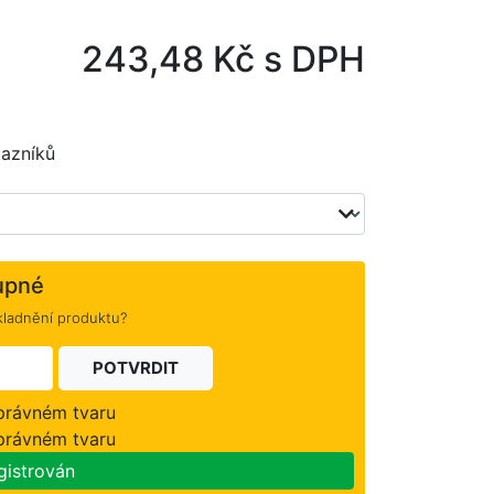
243,48 Kč s DPH
azníků
upné
kladnění produktu?
POTVRDIT
správném tvaru
správném tvaru
gistrován