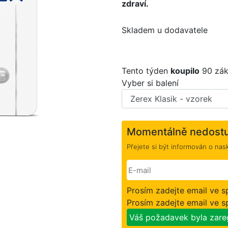
zdraví.
Skladem u dodavatele
>
Tento týden
koupilo
90 zák
Vyber si balení
Momentálně nedost
Přejete si být informován o nas
Prosím zadejte email ve 
Prosím zadejte email ve 
Váš požadavek byla zare