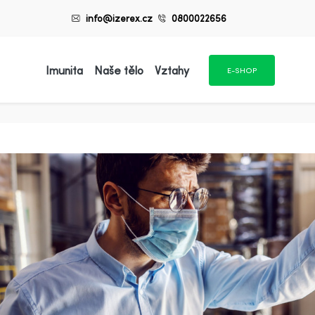
info@izerex.cz
0800022656
Imunita
Naše tělo
Vztahy
E-SHOP