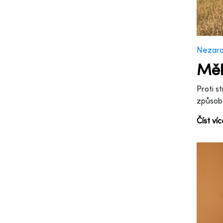
Nezar
Měl
Proti s
způsobe
Číst ví