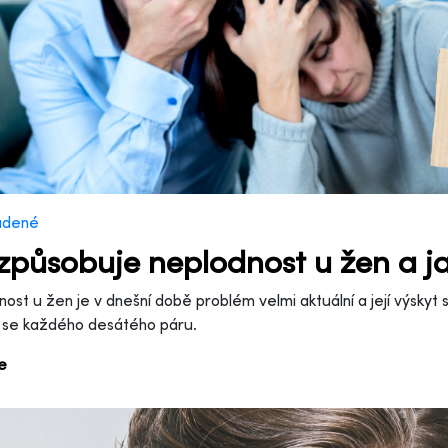
adené
způsobuje neplodnost u žen a ja
ost u žen je v dnešní době problém velmi aktuální a její výskyt 
 se každého desátého páru.
ce