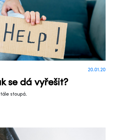
20.01.20
k se dá vyřešit?
stále stoupá.