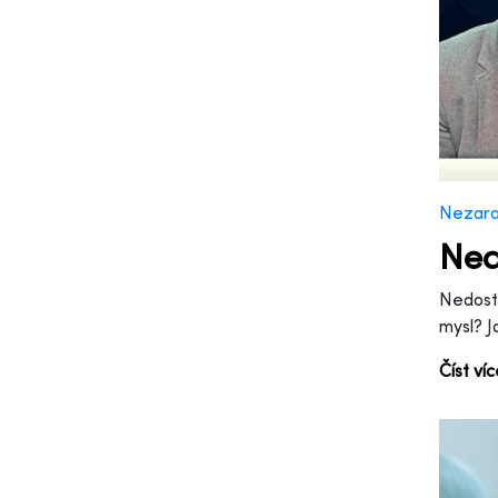
Nezar
Ned
Nedosta
mysl? J
Číst ví