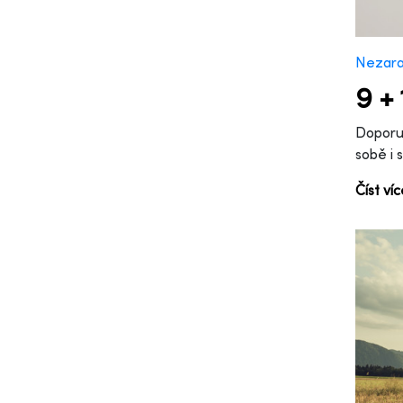
Nezar
9 +
Doporu
sobě i 
Číst ví