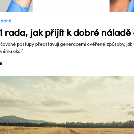
adené
 1 rada, jak přijít k dobré náladě
čované postupy představují generacemi ověřené způsoby, jak 
svému okolí.
ce