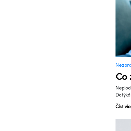
Nezar
Co 
Neplodn
Dotýká
Číst ví