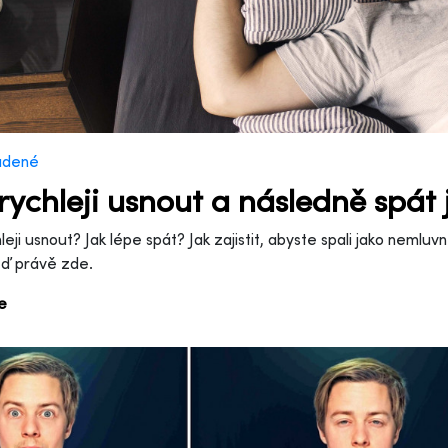
adené
 rychleji usnout a následně spá
hleji usnout? Jak lépe spát? Jak zajistit, abyste spali jako nemlu
ď právě zde.
ce