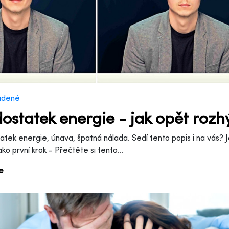
adené
ostatek energie - jak opět rozhý
tek energie, únava, špatná nálada. Sedí tento popis i na vás? J
ako první krok - Přečtěte si tento...
ce