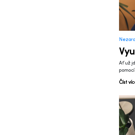
Nezar
Vyu
Ať už j
pomocí 
Číst ví