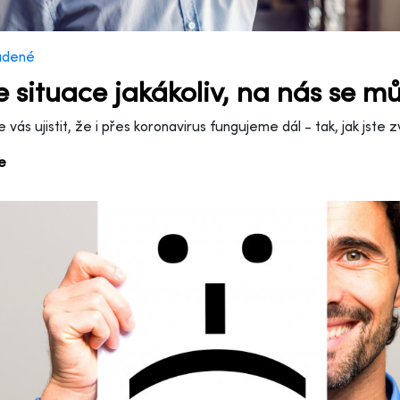
adené
je situace jakákoliv, na nás se 
vás ujistit, že i přes koronavirus fungujeme dál - tak, jak jste zv
ce