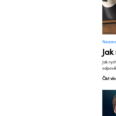
Nezar
Jak
Jak ryc
odpově
Číst ví