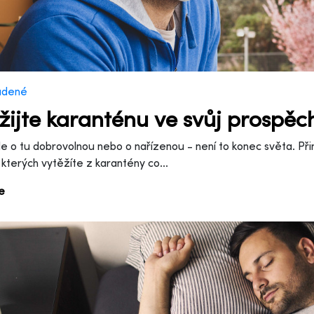
adené
žijte karanténu ve svůj prospěc
de o tu dobrovolnou nebo o nařízenou - není to konec světa. Při
kterých vytěžíte z karantény co...
ce