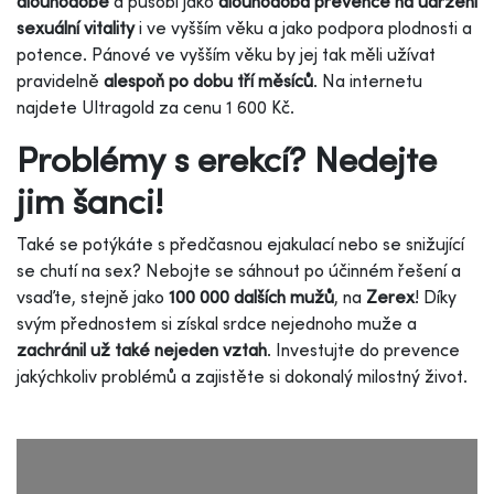
dlouhodobě
a působí jako
dlouhodobá prevence na udržení
sexuální vitality
i ve vyšším věku a jako podpora plodnosti a
potence. Pánové ve vyšším věku by jej tak měli užívat
pravidelně
alespoň po dobu tří měsíců
. Na internetu
najdete Ultragold za cenu 1 600 Kč.
Problémy s erekcí? Nedejte
jim šanci!
Také se potýkáte s
předčasnou ejakulací
nebo se snižující
se chutí na sex? Nebojte se sáhnout po účinném řešení a
vsaďte, stejně jako
100 000 dalších mužů
, na
Zerex
! Díky
svým přednostem si získal srdce nejednoho muže a
zachránil už také nejeden vztah
. Investujte do prevence
jakýchkoliv problémů a zajistěte si dokonalý milostný život.