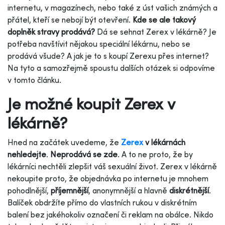
internetu, v
magazínech
, nebo také z úst vašich známých a
přátel, kteří se nebojí být otevření.
Kde se ale takový
doplněk stravy prodává?
Dá se sehnat Zerex v lékárně? Je
potřeba navštívit nějakou speciální lékárnu, nebo se
prodává všude? A jak je to s koupí Zerexu přes internet?
Na tyto a samozřejmě spoustu dalších otázek si odpovíme
v tomto článku.
Je možné koupit Zerex v
lékárně?
Hned na začátek uvedeme, že
Zerex
v lékárnách
nehledejte
.
Neprodává se zde
. A to ne proto, že by
lékárníci nechtěli zlepšit váš sexuální život.
Zerex v lékárně
nekoupite
proto, že objednávka po internetu je mnohem
pohodlnější,
příjemnější
, anonymnější a hlavně
diskrétnější
.
Balíček obdržíte přímo do vlastních rukou v diskrétním
balení bez jakéhokoliv označení či reklam na obálce. Nikdo