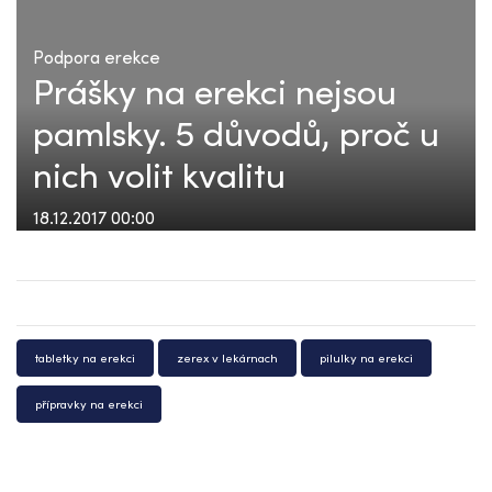
Podpora erekce
Prášky na erekci nejsou
pamlsky. 5 důvodů, proč u
nich volit kvalitu
18.12.2017 00:00
tabletky na erekci
zerex v lekárnach
pilulky na erekci
přípravky na erekci