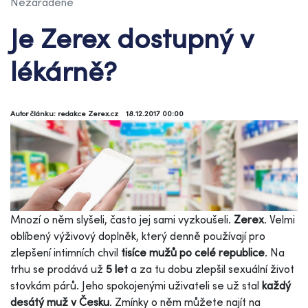
Nezaradené
Je Zerex dostupný v
lékárně?
Autor článku: redakce Zerex.cz
18.12.2017 00:00
Mnozí o něm slyšeli, často jej sami vyzkoušeli.
Zerex
. Velmi
oblíbený výživový doplněk, který denně používají pro
zlepšení intimních chvil
tisíce mužů po celé republice
. Na
trhu se prodává už
5 let
a za tu dobu zlepšil sexuální život
stovkám párů. Jeho spokojenými uživateli se už stal
každý
desátý muž v Česku
.
Zmínky o něm můžete najít na