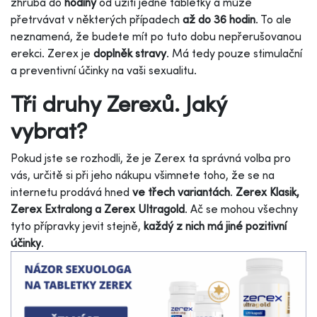
zhruba do
hodiny
od užití jedné tabletky a může
přetrvávat v některých případech
až do 36 hodin
.
To ale
neznamená, že budete mít po tuto dobu nepřerušovanou
erekci. Zerex je
doplněk stravy
.
Má tedy pouze stimulační
a preventivní účinky na vaši sexualitu
.
Tři druhy Zerexů. Jaký
vybrat?
Pokud jste se rozhodli, že je Zerex ta správná volba pro
vás, určitě si při jeho nákupu všimnete toho, že se na
internetu prodává hned
ve třech variantách
.
Zerex Klasik
,
Zerex Extralong
a
Zerex Ultragold
. Ač se mohou všechny
tyto přípravky jevit stejně,
každý z nich má jiné pozitivní
účinky
.