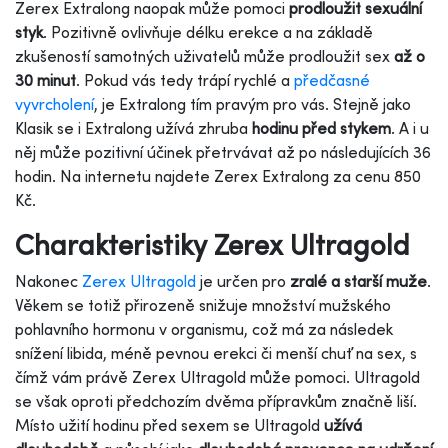
Zerex Extralong
naopak může pomoci
prodloužit sexuální
styk
. Pozitivně ovlivňuje délku erekce a na základě
zkušeností samotných uživatelů může prodloužit sex
až o
30 minut
. Pokud vás tedy trápí rychlé a
předčasné
vyvrcholení
, je Extralong tím pravým pro vás.
Stejně jako
Klasik se i Extralong užívá zhruba
hodinu před stykem
. A i u
něj může pozitivní účinek přetrvávat až po následujících 36
hodin. Na internetu najdete Zerex Extralong za cenu 850
Kč.
Charakteristiky Zerex Ultragold
Nakonec
Zerex Ultragold
je určen pro
zralé a starší muže
.
Věkem se totiž přirozeně snižuje množství mužského
pohlavního hormonu v organismu, což má za následek
snížení libida, méně pevnou erekci či menší chuť na sex, s
čímž vám právě Zerex Ultragold může pomoci. Ultragold
se však oproti předchozím dvěma přípravkům značně liší.
Místo užití hodinu před sexem se Ultragold
užívá