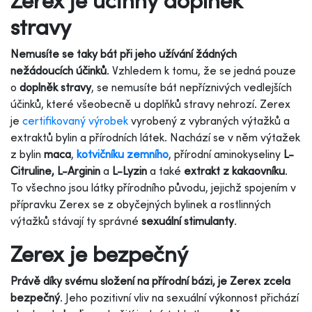
stravy
Nemusíte se taky bát při jeho užívání žádných
nežádoucích účinků
. Vzhledem k tomu, že se jedná pouze
o
doplněk stravy
, se nemusíte bát nepříznivých vedlejších
účinků, které všeobecně u doplňků stravy nehrozí. Zerex
je
certifikovaný výrobek
vyrobený z vybraných výtažků a
extraktů bylin a přírodních látek. Nachází se v něm výtažek
z bylin
m
aca
,
kotvičníku zemního
, přírodní aminokyseliny
L-
Citruline, L-Arginin
a
L-Lyzin
a také
extrakt z kakaovníku
.
To všechno jsou látky přírodního původu, jejichž spojením v
přípravku Zerex se z obyčejných bylinek a rostlinných
výtažků stávají ty správné
sexuální stimulanty
.
Zerex je bezpečný
Právě díky svému složení na přírodní bázi, je Zerex zcela
bezpečný
. Jeho pozitivní vliv na sexuální výkonnost přichází