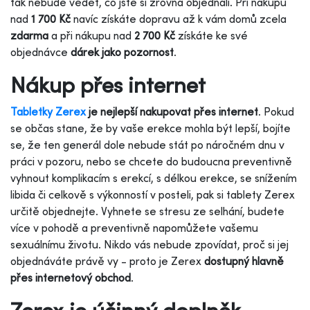
tak nebude vědět, co jste si zrovna objednali. Při nákupu
nad
1 700 Kč
navíc získáte dopravu až k vám domů zcela
zdarma
a při nákupu nad
2 700 Kč
získáte ke své
objednávce
dárek jako pozornost
.
Nákup přes internet
Tabletky Zerex
je nejlepší nakupovat přes internet
. Pokud
se občas stane, že by vaše erekce mohla být lepší, bojíte
se, že ten generál dole nebude stát po náročném dnu v
práci v pozoru, nebo se chcete do budoucna preventivně
vyhnout komplikacím s erekcí, s délkou erekce, se snížením
libida či celkově s výkonností v posteli, pak si tablety Zerex
určitě objednejte. Vyhnete se stresu ze selhání, budete
více v pohodě a preventivně napomůžete vašemu
sexuálnímu životu. Nikdo vás nebude zpovídat, proč si jej
objednáváte právě vy - proto je Zerex
dostupný hlavně
přes internetový obchod
.
Zerex je účinný doplněk