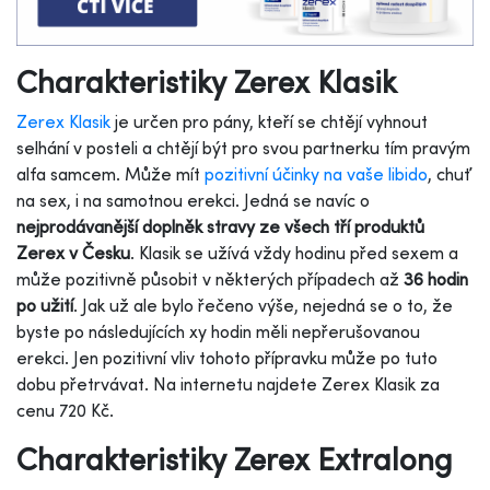
Charakteristiky Zerex Klasik
Zerex Klasik
je určen pro pány, kteří se chtějí vyhnout
selhání v posteli a chtějí být pro svou partnerku tím pravým
alfa samcem. Může mít
pozitivní účinky na vaše libido
, chuť
na sex, i na samotnou erekci. Jedná se navíc o
nejprodávanější doplněk stravy ze všech tří produktů
Zerex v Česku
.
Klasik se užívá vždy hodinu před sexem a
může pozitivně působit v některých případech až
36 hodin
po užití
. Jak už ale bylo řečeno výše, nejedná se o to, že
byste po následujících xy hodin měli nepřerušovanou
erekci. Jen pozitivní vliv tohoto přípravku může po tuto
dobu přetrvávat. Na internetu najdete Zerex Klasik za
cenu 720 Kč.
Charakteristiky Zerex Extralong