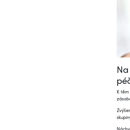
Na 
pé
K těm
zásobe
Zvýše
skupin
Náchyl