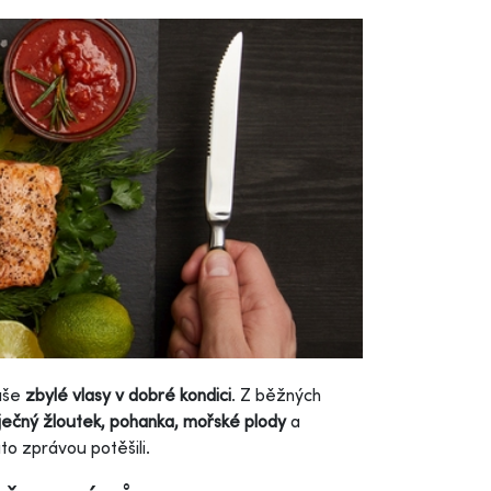
vaše
zbylé vlasy v dobré kondici
. Z běžných
vaječný žloutek, pohanka, mořské plody
a
to zprávou potěšili.