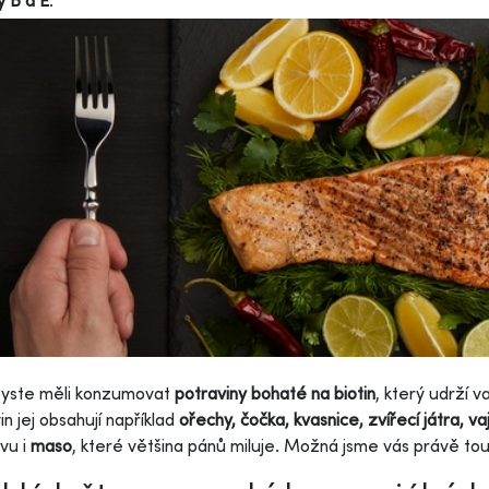
y B a E
.
byste měli konzumovat
potraviny bohaté na biotin
, který udrží 
in jej obsahují například
ořechy, čočka, kvasnice, zvířecí játra, 
vu i
maso
, které většina pánů miluje. Možná jsme vás právě tou