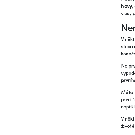
hlavy
,
vlasy 
Nem
V někt
stavu 
koneč
Na prv
vypadá
prvníh
Máte-l
první 
napřík
V někt
životě