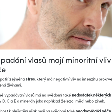
padání vlasů mají minoritní vliv
če
 patří zejména
stres
, který má negativní vliv na intenzitu prokr
ná živinami.
né vypadávání vlasů má na svědomí také
nedostatek některých 
y B, C a E a minerály jako například železo, měď nebo zinek.
nost k plešatění však mají na svědomí také
neodpovídající péče