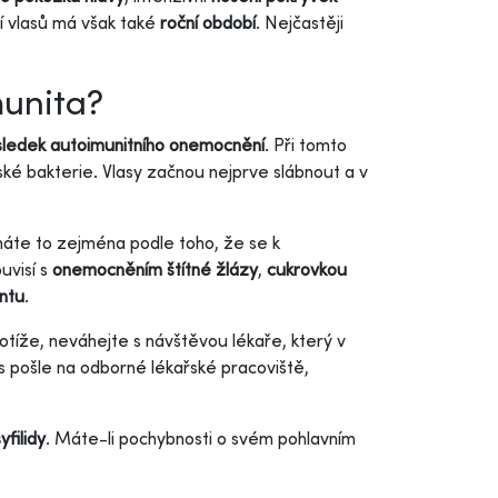
í vlasů má však také
roční období
. Nejčastěji
munita?
sledek autoimunitního onemocnění
. Při tomto
ské bakterie. Vlasy začnou nejprve slábnout a v
znáte to zejména podle toho, že se k
uvisí s
onemocněním štítné žlázy
,
cukrovkou
ntu
.
tíže, neváhejte s návštěvou lékaře, který v
ás pošle na odborné lékařské pracoviště,
yfilidy
. Máte-li pochybnosti o svém pohlavním