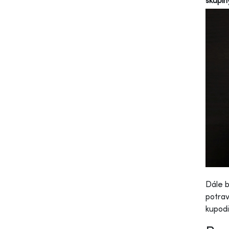
skupin
Dále 
potrav
kupodi