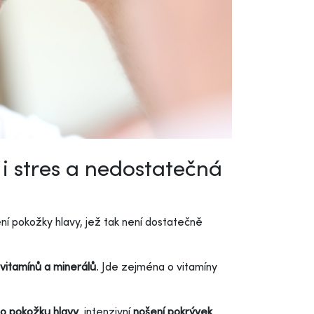
 i stres a nedostatečná
vení pokožky hlavy, jež tak není dostatečně
vitamínů a minerálů
. Jde zejména o vitamíny
 o pokožku hlavy
, intenzivní
nošení pokrývek