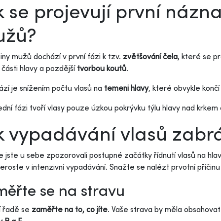
k se projevují první názn
užů?
iny mužů dochází v první fázi k tzv.
zvětšování čela
, které se p
 části hlavy a pozdější
tvorbou koutů
.
fází je snížením počtu vlasů na
temeni hlavy
, které obvykle končí
ední fázi tvoří vlasy pouze úzkou pokrývku týlu hlavy nad krkem 
k vypadávání vlasů zabrá
že jste u sebe zpozorovali postupné začátky řídnutí vlasů na hla
eroste v intenzivní vypadávání. Snažte se nalézt prvotní příčinu
ěřte se na stravu
í řadě se
zaměřte na to, co jíte
. Vaše strava by měla obsahova