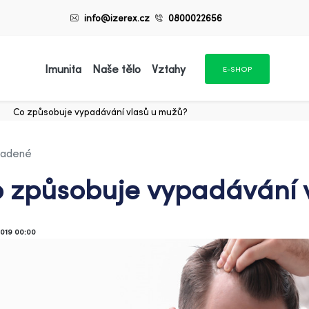
info@izerex.cz
0800022656
Imunita
Naše tělo
Vztahy
E-SHOP
Co způsobuje vypadávání vlasů u mužů?
adené
 způsobuje vypadávání 
2019 00:00