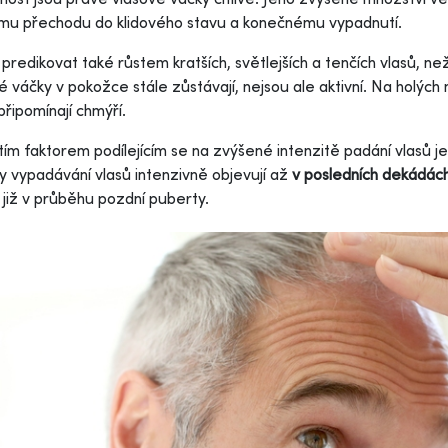
mu přechodu do klidového stavu a konečnému vypadnutí.
 predikovat také růstem kratších, světlejších a tenčích vlasů, ne
é váčky v pokožce stále zůstávají, nejsou ale aktivní. Na holých 
připomínají chmýří.
tím faktorem podílejícím se na zvýšené intenzitě padání vlasů
y vypadávání vlasů intenzivně objevují až
v posledních dekádách
 již v průběhu pozdní puberty.