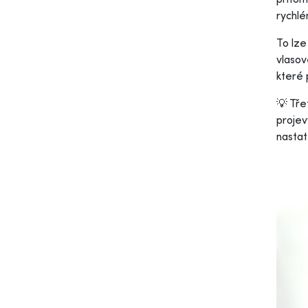
rychlé
To lze
vlasov
které 
💡 Tře
projev
nastat