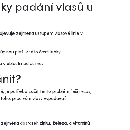
aky padání vlasů u
rojevuje zejména ústupem vlasové linie v
 úplnou pleší v této části lebky.
a v oblasti nad ušima.
nit?
vě, je potřeba začít tento problém řešit včas,
 toho, proč vám vlasy vypadávají.
t zejména dostatek
zinku, železa,
a
vitamínů