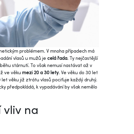
smetickým problémem. V mnoha případech má
 padání vlasů u mužů je
celá řada
. Ty nejčastější
běhu stárnutí. To však nemusí nastávat až v
iž ve věku
mezi 20 a 30 lety
. Ve věku do 30 let
 let věku již ztrátu vlasů pociťuje každý druhý.
cky předpokládá, k vypadávání by však nemělo
 vliv na