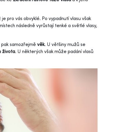
ž je pro vás obvyklé. Po vypadnutí vlasu však
místech následně vyrůstají tenké a světlé vlasy,
 je pak samozřejmě
věk
. U většiny mužů se
 života
. U některých však může padání vlasů