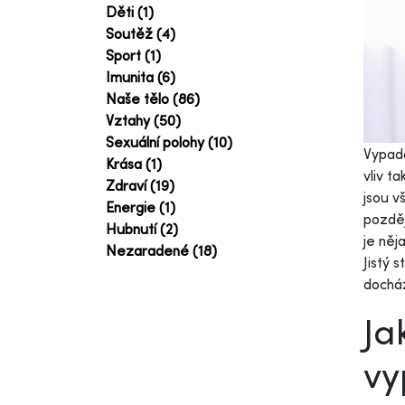
Děti (1)
Soutěž (4)
Sport (1)
Imunita (6)
Naše tělo (86)
Vztahy (50)
Sexuální polohy (10)
Vypadá
Krása (1)
vliv t
Zdraví (19)
jsou v
Energie (1)
pozděj
Hubnutí (2)
je něj
Nezaradené (18)
Jistý 
dochá
Ja
vy