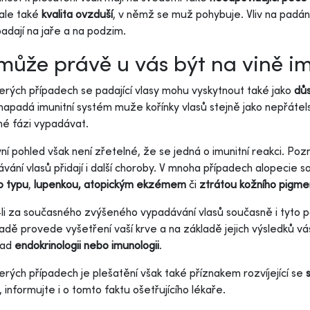
 ale také
kvalita ovzduší
, v němž se muž pohybuje. Vliv na padán
padají na jaře a na podzim.
ůže právě u vás být na vině i
erých případech se padající vlasy mohu vyskytnout také jako
dů
napadá imunitní systém muže kořínky vlasů stejně jako nepřátel
né fázi vypadávat.
ní pohled však není zřetelné, že se jedná o imunitní reakci. Po
vání vlasů přidají i další choroby. V mnoha případech alopecie so
o typu
,
lupenkou, atopickým ekzémem
či
ztrátou kožního pigme
i za současného zvýšeného vypadávání vlasů současně i tyto po
řadě provede vyšetření vaší krve a na základě jejich výsledků v
lad
endokrinologii nebo imunologii
.
erých případech je plešatění však také příznakem rozvíjející se
s
, informujte i o tomto faktu ošetřujícího lékaře.