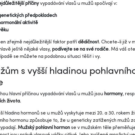
jdůležitější příčiny
vypadávání vlasů u mužů spočívají v:
genetických předpokladech
hormonální aktivitě
věku
en zřejmě nejdůležitější faktor patří
dědičnost
. Chcete-li již v
 hlavě ještě nějaké vlasy,
podívejte se na své rodiče
. Má váš ote
ípadě se můžete na podobnou situaci těšit i vy.
ům s vyšší hladinou pohlavníh
e
hou hlavní příčinou vypadávání vlasů u mužů jsou
hormony
, resp
ch života
.
ší hladina hormonů se u mužů vyskytuje mezi 20. a 30. rokem 
ního hormonu způsobuje to, že u geneticky zatížených mužů zač
vypadají.
Mužský pohlavní hormon
se v mužském těle přeměňuje n
nost jsou právě vlasové váčky citlivé. Jeho zvýšené množství 