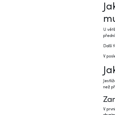
Ja
m
U větš
přední
Další 
V posl
Ja
Jestli
než př
Zam
V prvn