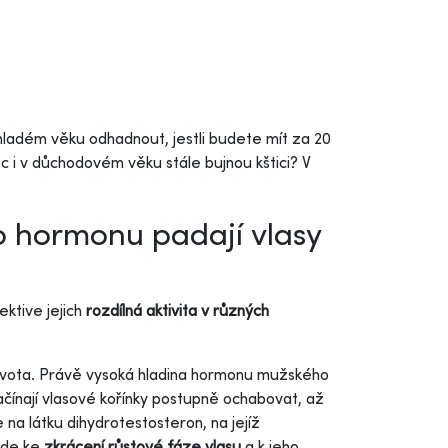
 mladém věku odhadnout, jestli budete mít za 20
c i v důchodovém věku stále bujnou kštici? V
o hormonu padají vlasy
ektive jejich
rozdílná aktivita v různých
života. Právě vysoká hladina hormonu mužského
ínají vlasové kořínky postupně ochabovat, až
a látku dihydrotestosteron, na jejíž
vede ke
zkrácení růstové fáze vlasu
a k jeho