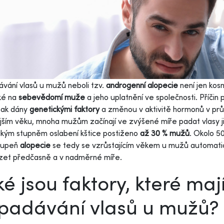
vání vlasů u mužů neboli tzv.
androgenní alopecie
není jen ko
aké na
sebevědomí muže
a jeho uplatnění ve společnosti. Příčin
šak dány
genetickými faktory
a změnou v aktivitě hormonů v prů
ším věku, mnoha mužům začínají ve zvýšené míře padat vlasy j
akým stupněm oslabení kštice postiženo
až 30 % mužů
. Okolo 50
stupeň
alopecie
se tedy se vzrůstajícím věkem u mužů automati
zet předčasně a v nadměrné míře.
ké jsou faktory, které mají
padávání vlasů u mužů?