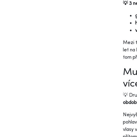
💡 3 ne
Mezi t
let na
tom př
Muž
víc
💡 Dru
období
Nejvyš
pohlav
vlasy 
přítom