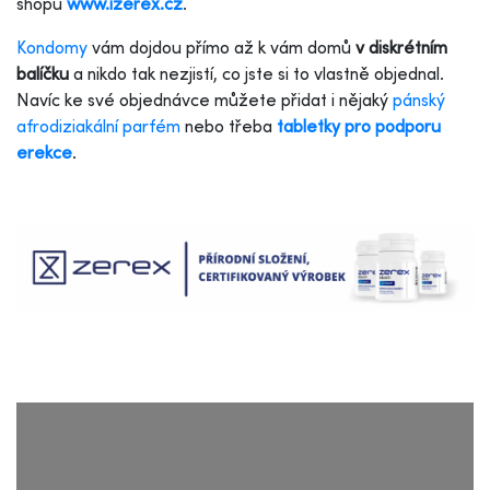
shopu
www.izerex.cz
.
Kondomy
vám dojdou přímo až k vám domů
v diskrétním
balíčku
a nikdo tak nezjistí, co jste si to vlastně objednal.
Navíc ke své objednávce můžete přidat i nějaký
pánský
afrodiziakální parfém
nebo třeba
tabletky pro podporu
erekce
.