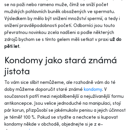
se na paži nebo rameno muže, čímž se sníží počet
mužských pohlavních buněk obsažených ve spermatu.
Výsledkem by mělo být snížení množství spermií, a tedy i
snížení pravděpodobnosti početí. Odborníci jsou touto
převratnou novinkou zcela nadšeni a podle některých
zdrojů bychom se s tímto gelem měli setkat v praxi
už do
pěti let
.
Kondomy jako stará známá
jistota
To vám sice slíbit nemůžeme, ale rozhodně vám do té
doby můžeme doporučit staré známé
kondomy
. V
současnosti patří mezi nejoblíbenější a nejužívanější formu
antikoncepce. Jsou velice jednoduché na manipulaci, stojí
pár korun, přizpůsobí se jakémukoliv penisu a jejich účinnost
je téměř 100 %. Pokud se stydíte a nechcete si kupovat
kondomy někde v obchodě, objednejte si je z e-