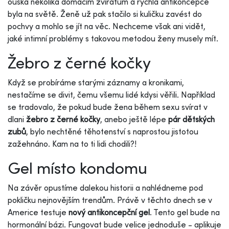
ouška několika domácím zvířatům a rychlá antikoncepce
byla na světě. Ženě už pak stačilo si kuličku zavést do
pochvy a mohlo se jít na věc. Nechceme však ani vidět,
jaké intimní problémy s takovou metodou ženy musely mít.
Žebro z černé kočky
Když se probíráme starými záznamy a kronikami,
nestačíme se divit, čemu všemu lidé kdysi věřili. Například
se tradovalo, že pokud bude žena během sexu svírat v
dlani
žebro z černé kočky
, anebo ještě lépe
pár dětských
zubů
, bylo nechtěné těhotenství s naprostou jistotou
zažehnáno. Kam na to ti lidi chodili?!
Gel místo kondomu
Na závěr opustíme dalekou historii a nahlédneme pod
pokličku nejnovějším trendům. Právě v těchto dnech se v
Americe testuje
nový antikoncepční gel
. Tento gel bude na
hormonální bázi. Fungovat bude velice jednoduše - aplikuje