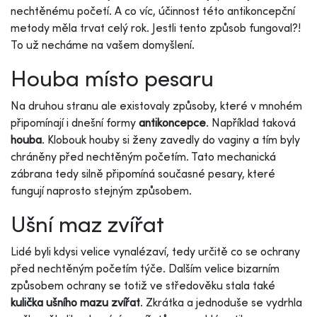
nechtěnému početí. A co víc, účinnost této antikoncepční
metody měla trvat celý rok. Jestli tento způsob fungoval?!
To už necháme na vašem domyšlení.
Houba místo pesaru
Na druhou stranu ale existovaly způsoby, které v mnohém
připomínají i dnešní formy
antikoncepce
. Například taková
houba
. Klobouk houby si ženy zavedly do vaginy a tím byly
chráněny před nechtěným početím. Tato mechanická
zábrana tedy silně připomíná současné pesary, které
fungují naprosto stejným způsobem.
Ušní maz zvířat
Lidé byli kdysi velice vynalézaví, tedy určitě co se ochrany
před nechtěným početím týče. Dalším velice bizarním
způsobem ochrany se totiž ve středověku stala také
kulička ušního mazu zvířat
. Zkrátka a jednoduše se vydrhla