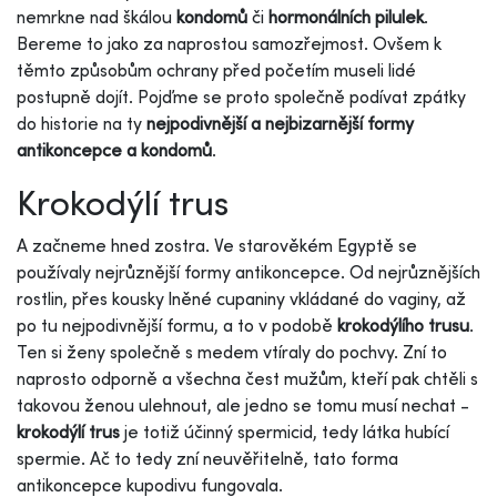
nemrkne nad škálou
kondomů
či
hormonálních pilulek
.
Bereme to jako za naprostou samozřejmost. Ovšem k
těmto způsobům ochrany před početím museli lidé
postupně dojít. Pojďme se proto společně podívat zpátky
do historie na ty
nejpodivnější a nejbizarnější formy
antikoncepce a kondomů
.
Krokodýlí trus
A začneme hned zostra. Ve starověkém Egyptě se
používaly nejrůznější formy antikoncepce. Od nejrůznějších
rostlin, přes kousky lněné cupaniny vkládané do vaginy, až
po tu nejpodivnější formu, a to v podobě
krokodýlího trusu
.
Ten si ženy společně s medem vtíraly do pochvy. Zní to
naprosto odporně a všechna čest mužům, kteří pak chtěli s
takovou ženou ulehnout, ale jedno se tomu musí nechat -
krokodýlí trus
je totiž účinný spermicid, tedy látka hubící
spermie. Ač to tedy zní neuvěřitelně, tato forma
antikoncepce kupodivu fungovala.