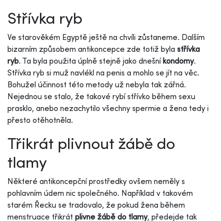
Střívka ryb
Ve starověkém Egyptě ještě na chvíli zůstaneme. Dalším
bizarním způsobem antikoncepce zde totiž byla
střívka
ryb
. Ta byla použita úplně stejně jako dnešní
kondomy
.
Střívka ryb si muž navlékl na penis a mohlo se jít na věc.
Bohužel účinnost této metody už nebyla tak zářná.
Nejednou se stalo, že takové rybí střívko během sexu
prasklo, anebo nezachytilo všechny spermie a žena tedy i
přesto otěhotněla.
Třikrát plivnout žábě do
tlamy
Některé antikoncepční prostředky ovšem neměly s
pohlavním údem nic společného. Například v takovém
starém Řecku se tradovalo, že pokud žena během
menstruace třikrát
plivne žábě do tlamy
, předejde tak