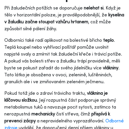
Při žaludečních potížích se doporučuje
nelehat si
. Když je
tělo v horizontální poloze, je pravděpodobnější, že
kyselina
v žaludku začne stoupat vzhůru hrtanem
, což může
způsobit silné pálení žáhy.
Odborníci také radí aplikovat na bolestivé břicho
teplo
.
Teplá koupel nebo vyhřívací polštář pomůže uvolnit
napjaté svaly a zmírnit tak žaludeční křeče i trávicí potíže.
A pokud vás bolesti střev a žaludku trápí pravidelně, měli
byste se pokusit zařadit do svého jídelníčku více
vlákniny
.
Tato látka je obsažena v ovoci, zelenině, luštěninách,
granulích ale i ve zmiňovaném zeleném ječmenu.
Pokud totiž jde o zdraví trávicího traktu,
vláknina je
klíčovou složkou
. Její rozpustná část podporuje správný
metabolismus tuků a navozuje pocit sytosti, zatímco ta
nerozpustná
mechanicky
čistí střeva, čímž
přispívá k
prevenci zácpy
a nepravidelného vyprazdňování.
Odborné
zdroje
uvádějí, že doporučený denní příjem vlákniny u