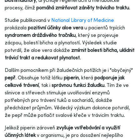
procesy, čímž
pomáhá zmírňovat záněty trávicího traktu
.
Studie publikovaná v
National Library of Medicine
prokázala
pozitivní účinky aloe vera
u pacientů trpících
syndromem dráždivého tračníku
, který se projevuje
zácpou, bolestí břicha a plynatostí. Výsledek studie
potvrdil, že aloe vera dokáže
zmírnit bolesti břicha, uklidnit
trávicí trakt a redukovat plynatost
.
Dalším pomocníkem při žaludečních potížích je i "obyčejný"
pepř
. Obsahuje totiž látku
piperin
, která
podporuje jak
celkové trávení
, tak i
správnou funkci žaludku
. Tím že ve
slinivce a střevech stimuluje uvolňování enzymů
potřebných pro trávení tuků a sacharidů, dokáže
předcházet průjmům. Vědecký výzkum dokonce potvrdil,
že pepř může potlačit svalové křeče v trávicím traktu.
Jelikož piperin zároveň
zvyšuje vstřebávání a využití
účinných látek
v organismu, je pro dosažení nejlepšího