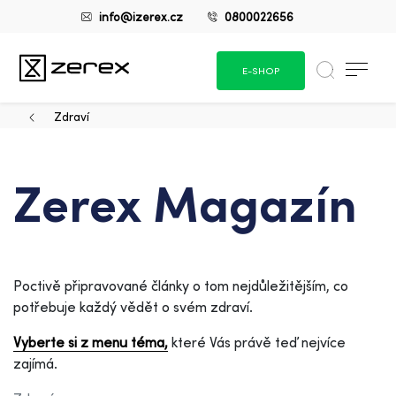
info@izerex.cz
0800022656
E-SHOP
Zdraví
Zerex Magazín
Poctivě připravované články o tom nejdůležitějším, co
potřebuje každý vědět o svém zdraví.
Vyberte si z menu téma,
které Vás právě teď nejvíce
zajímá.