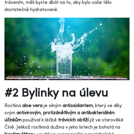
trávením, měli byste dbát na to, aby bylo vaše tělo
dostatečně hydratované.
#2 Bylinky na úlevu
Rostlina
aloe vera
je silným
antioxidantem
, který se díky
svým
antivirovým
,
protizánětlivým a antibakteriálním
účinkům
používal k léčbě
trávicích obtíží
již ve starověké
Číně. Jelikož rostlinná dužina v jeho listech je bohatá na
biostimulátory
, urychluje regenerační a metabolické