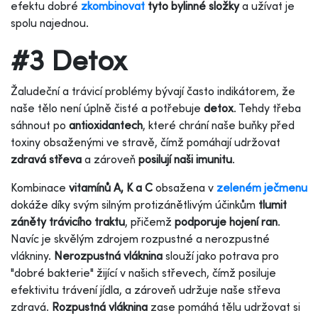
efektu dobré
zkombinovat
tyto bylinné složky
a užívat je
spolu najednou.
#3 Detox
Žaludeční a trávicí problémy bývají často indikátorem, že
naše tělo není úplně čisté a potřebuje
detox
. Tehdy třeba
sáhnout po
antioxidantech
, které chrání naše buňky před
toxiny obsaženými ve stravě, čímž pomáhají udržovat
zdravá střeva
a zároveň
posilují naši imunitu
.
Kombinace
vitamínů A, K a C
obsažena v
zeleném ječmenu
dokáže díky svým silným protizánětlivým účinkům
tlumit
záněty trávicího traktu
, přičemž
podporuje hojení ran
.
Navíc je skvělým zdrojem rozpustné a nerozpustné
vlákniny.
Nerozpustná vláknina
slouží jako potrava pro
"dobré bakterie" žijící v našich střevech, čímž posiluje
efektivitu trávení jídla, a zároveň udržuje naše střeva
zdravá.
Rozpustná vláknina
zase pomáhá tělu udržovat si