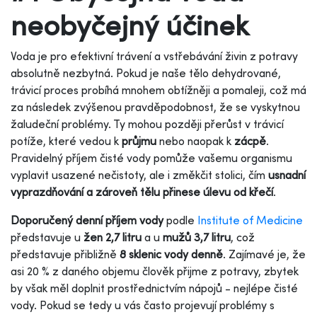
neobyčejný účinek
Voda je pro efektivní trávení a vstřebávání živin z potravy
absolutně nezbytná. Pokud je naše tělo dehydrované,
trávicí proces probíhá mnohem obtížněji a pomaleji, což má
za následek zvýšenou pravděpodobnost, že se vyskytnou
žaludeční problémy. Ty mohou později přerůst v trávicí
potíže, které vedou k
průjmu
nebo naopak k
zácpě
.
Pravidelný příjem čisté vody pomůže vašemu organismu
vyplavit usazené nečistoty, ale i změkčit stolici, čím
usnadní
vyprazdňování a zároveň tělu přinese úlevu od křečí
.
Doporučený denní příjem vody
podle
Institute of Medicine
představuje u
žen 2,7 litru
a u
mužů 3,7 litru
, což
představuje přibližně
8 sklenic vody denně
. Zajímavé je, že
asi 20 % z daného objemu člověk přijme z potravy, zbytek
by však měl doplnit prostřednictvím nápojů - nejlépe čisté
vody. Pokud se tedy u vás často projevují problémy s