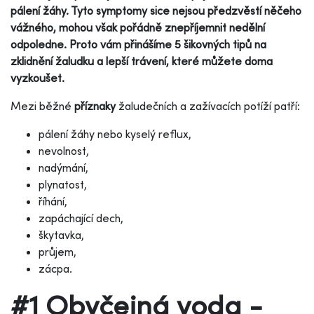
pálení žáhy. Tyto symptomy sice nejsou předzvěstí něčeho
vážného, mohou však pořádně znepříjemnit nedělní
odpoledne. Proto vám přinášíme 5 šikovných tipů na
zklidnění žaludku a lepší trávení, které můžete doma
vyzkoušet.
Mezi běžné
příznaky
žaludečních a zažívacích potíží patří:
pálení žáhy nebo kyselý reflux,
nevolnost,
nadýmání,
plynatost,
říhání,
zapáchající dech,
škytavka,
průjem,
zácpa.
#1 Obyčejná voda -