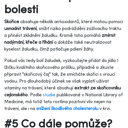
bolesti
Skořice
obsahuje několik antioxidantů, které mohou pomoci
usnadnit trávení
, snížit riziko podráždění zažívacího traktu
a přinést zklidnění žaludku. Kromě toho pomáhá
zmírnit
nadýmání, křeče a říhání
a dokáže také neutralizovat
kyselost žaludku, čímž potlačuje pálení žáhy.
Pokud vás tedy bolí žaludek, vyzkoušejte přidat do jídla 1
lžičku kvalitního skořicového prášku, případně si zkuste
připravit "skořicový čaj" tak, že smícháte skořici s vroucí
vodou. Pro dlouhodobý účinek se však vyplatí užívat
vitamíny na trávení, které obsahují
extrakt ze skořicovníku
cejlonského
. Podle
studie
publikované v National Library of
Medicine, má totiž tato rostlina pozitivní vliv nejen na
trávení, ale i na
snížení škodlivého cholesterolu
v krvi.
#5 Co dále pomůže?