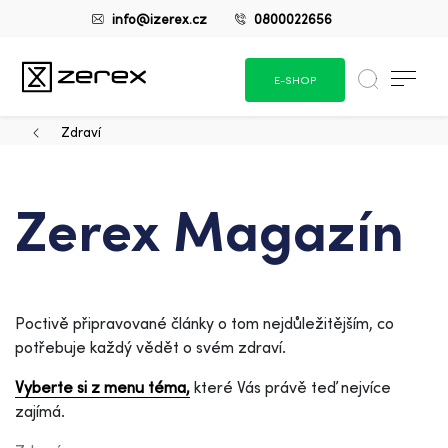
info@izerex.cz
0800022656
E-SHOP
Zdraví
Zerex Magazín
Poctivě připravované články o tom nejdůležitějším, co
potřebuje každý vědět o svém zdraví.
Vyberte si z menu téma,
které Vás právě teď nejvíce
zajímá.