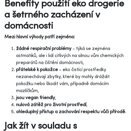
Benefity použití eko drogerie
a šetrného zacházení v
domácnosti
Mezi hlavní výhody patří zejména:
žádné respirační problémy
- týká se zejména
astmatiků, ale i lidí citlivých na silnou vůni chemických
preparátů na čištění domácnosti,
přátelské k pokožce
- eko čistící prostředky
nezanechávají zbytky, které by mohly dráždit
pokožku nebo škodit vám, případně domácím
mazlíčkům,
jsou vegan friendly
,
nulová zátěž pro životní prostředí
,
ohleduplný přístup a zachování respektu vůči přírodě
.
Jak žít v souladu s