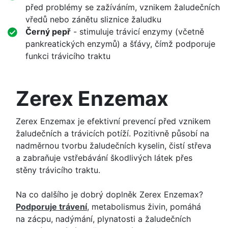
před problémy se zažíváním, vznikem žaludečních
vředů nebo zánětu sliznice žaludku
Černý pepř
- stimuluje trávicí enzymy (včetně
pankreatických enzymů) a šťávy, čímž podporuje
funkci trávicího traktu
Zerex Enzemax
Zerex Enzemax je efektivní prevencí před vznikem
žaludečních a trávicích potíží. Pozitivně působí na
nadměrnou tvorbu žaludečních kyselin, čistí střeva
a zabraňuje vstřebávání škodlivých látek přes
stěny trávicího traktu.
Na co dalšího je dobrý doplněk Zerex Enzemax?
Podporuje trávení
, metabolismus živin, pomáhá
na zácpu, nadýmání, plynatosti a žaludečních