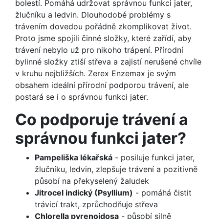
bolestí. Pomáhá udržovat správnou funkci jater,
žlučníku a ledvin. Dlouhodobé problémy s
trávením dovedou pořádně zkomplikovat život.
Proto jsme spojili činné složky, které zařídí, aby
trávení nebylo už pro nikoho trápení. Přírodní
bylinné složky ztiší střeva a zajistí nerušené chvíle
v kruhu nejbližších. Zerex Enzemax je svým
obsahem ideální přírodní podporou trávení, ale
postará se i o správnou funkci jater.
Co podporuje trávení a
správnou funkci jater?
Pampeliška lékařská
- posiluje funkci jater,
žlučníku, ledvin, zlepšuje trávení a pozitivně
působí na překyselený žaludek
Jitrocel indický (Psyllium)
- pomáhá čistit
trávicí trakt, zprůchodňuje střeva
Chlorella pyrenoidosa
- působí silně