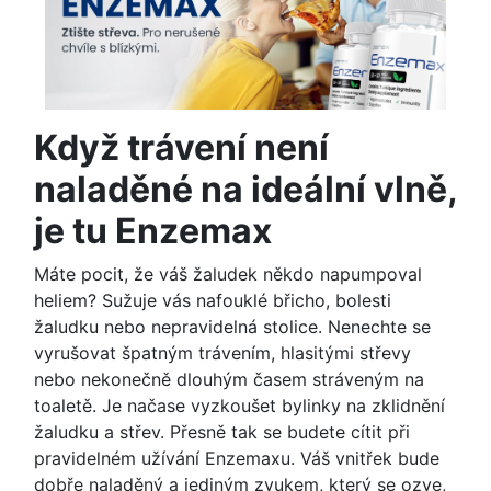
Když trávení není
naladěné na ideální vlně,
je tu Enzemax
Máte pocit, že váš žaludek někdo napumpoval
heliem? Sužuje vás nafouklé břicho, bolesti
žaludku nebo nepravidelná stolice. Nenechte se
vyrušovat špatným trávením, hlasitými střevy
nebo nekonečně dlouhým časem stráveným na
toaletě. Je načase vyzkoušet bylinky na zklidnění
žaludku a střev. Přesně tak se budete cítit při
pravidelném užívání Enzemaxu. Váš vnitřek bude
dobře naladěný a jediným zvukem, který se ozve,