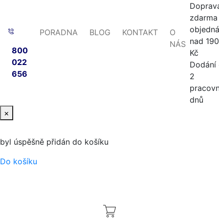
Doprav
zdarma 
objedn
PORADNA
BLOG
KONTAKT
O
nad 19
NÁS
800
Kč
022
Dodání
656
2
pracovn
dnů
×
byl úspěšně přidán do košíku
Do košíku