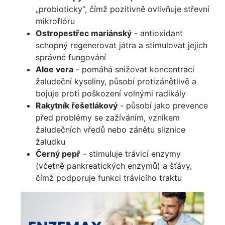
„probioticky“, čímž pozitivně ovlivňuje střevní
mikroflóru
Ostropestřec mariánský
- antioxidant
schopný regenerovat játra a stimulovat jejich
správné fungování
Aloe vera
- pomáhá snižovat koncentraci
žaludeční kyseliny, působí protizánětlivě a
bojuje proti poškození volnými radikály
Rakytník řešetlákový
- působí jako prevence
před problémy se zažíváním, vznikem
žaludečních vředů nebo zánětu sliznice
žaludku
Černý pepř
- stimuluje trávicí enzymy
(včetně pankreatických enzymů) a šťávy,
čímž podporuje funkci trávicího traktu