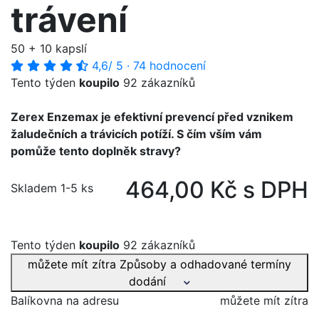
trávení
50 + 10 kapslí
4,6
/ 5
·
74 hodnocení
Tento týden
koupilo
92 zákazníků
Zerex Enzemax je efektivní prevencí před vznikem
žaludečních a trávicích potíží. S čím vším vám
pomůže tento doplněk stravy?
464,00 Kč s DPH
Skladem 1-5 ks
Tento týden
koupilo
92 zákazníků
můžete mít zítra
Způsoby a odhadované termíny
dodání
Balíkovna na adresu
můžete mít zítra