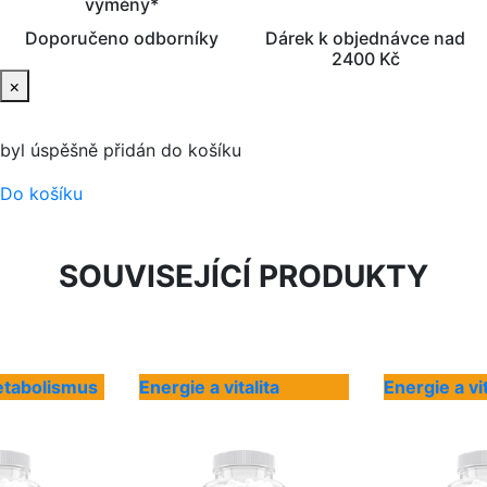
výměny*
Doporučeno odborníky
Dárek k objednávce nad
2400 Kč
×
byl úspěšně přidán do košíku
Do košíku
SOUVISEJÍCÍ PRODUKTY
etabolismus
Energie a vitalita
Energie a vit