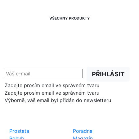
VŠECHNY PRODUKTY
NEWSLETTER
Slevy, akce a novinky
přednostně na Váš e-mail.
PŘIHLÁSIT
Zadejte prosím email ve správném tvaru
Zadejte prosím email ve správném tvaru
Výborně, váš email byl přidán do newsletteru
Shop
Důležité odkazy
Prostata
Poradna
Pohyb
Magazín