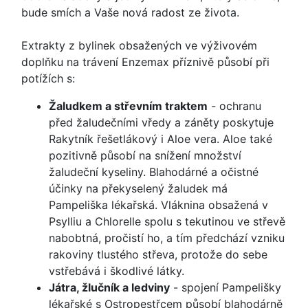
bude smích a Vaše nová radost ze života.
Extrakty z bylinek obsažených ve výživovém
doplňku na trávení Enzemax příznivě působí při
potížích s:
Žaludkem a střevním traktem
- ochranu
před žaludečními vředy a záněty poskytuje
Rakytník řešetlákový i Aloe vera. Aloe také
pozitivně působí na snížení množství
žaludeční kyseliny. Blahodárné a očistné
účinky na překyselený žaludek má
Pampeliška lékařská. Vláknina obsažená v
Psylliu a Chlorelle spolu s tekutinou ve střevě
nabobtná, pročistí ho, a tím předchází vzniku
rakoviny tlustého střeva, protože do sebe
vstřebává i škodlivé látky.
Játra, žlučník a ledviny
- spojení Pampelišky
lékařské s Ostropestřcem působí blahodárně