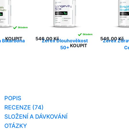
✓
Skladem
✓
Skladem
KOUPIT
546,00 Kč
546,00 Kč
 Bikarbona
Zerex Dlouhověkost
Zerex Zdra
KOUPIT
50+
C
POPIS
RECENZE (74)
SLOŽENÍ A DÁVKOVÁNÍ
OTÁZKY