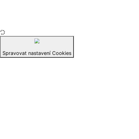
vyhrazena.
izerex.sk
izerex.cz
izerex.hu
Spravovat nastavení Cookies