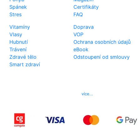
Spánek
Certifikáty
Stres
FAQ
Vitamíny
Doprava
Vlasy
VOP
Hubnutí
Ochrana osobních údajů
Trávení
eBook
Zdravé tělo
Odstoupení od smlouvy
Smart zdraví
Kontakt
Telefon
800 022 656
E-mail
info@izerex.cz
více...
Copyright © 2015-2025 iZerex.cz Všechna práva