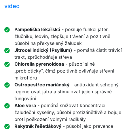
video
Pampeliška lékařská
- posiluje funkci jater,
žlučníku, ledvin, zlepšuje trávení a pozitivně
působí na překyselený žaludek
Jitrocel indický (Psyllium)
- pomáhá čistit trávicí
trakt, zprůchodňuje střeva
Chlorella pyrenoidosa
- působí silně
„probioticky“, čímž pozitivně ovlivňuje střevní
mikroflóru
Ostropestřec mariánský
- antioxidant schopný
regenerovat játra a stimulovat jejich správné
fungování
Aloe vera
- pomáhá snižovat koncentraci
žaludeční kyseliny, působí protizánětlivě a bojuje
proti poškození volnými radikály
Rakytník řešetlákový
- působí jako prevence