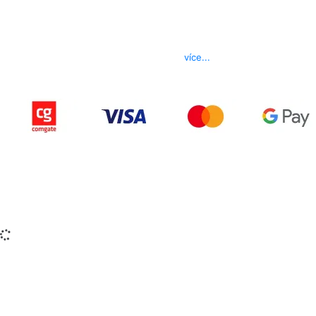
Kontakt
Telefon
800 022 656
E-mail
info@izerex.cz
více...
Copyright © 2015-2025 iZerex.cz Všechna práva
vyhrazena.
izerex.sk
izerex.cz
izerex.hu