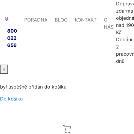
Doprav
zdarma 
objedn
PORADNA
BLOG
KONTAKT
O
nad 19
NÁS
800
Kč
022
Dodání
656
2
pracovn
dnů
×
byl úspěšně přidán do košíku
Do košíku