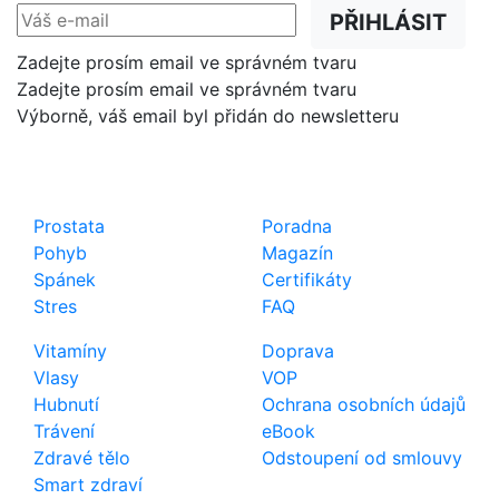
PŘIHLÁSIT
Zadejte prosím email ve správném tvaru
Zadejte prosím email ve správném tvaru
Výborně, váš email byl přidán do newsletteru
Shop
Důležité odkazy
Prostata
Poradna
Pohyb
Magazín
Spánek
Certifikáty
Stres
FAQ
Vitamíny
Doprava
Vlasy
VOP
Hubnutí
Ochrana osobních údajů
Trávení
eBook
Zdravé tělo
Odstoupení od smlouvy
Smart zdraví