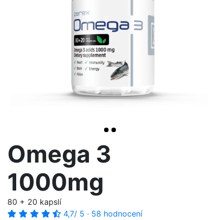
<< /span>
>
Omega 3
1000mg
80 + 20 kapslí
4,7
/ 5
·
58 hodnocení