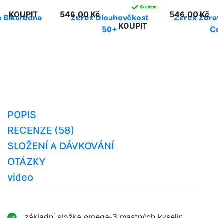
✓
Skladem
KOUPIT
546,00 Kč
546,00 Kč
 Bikarbona
Zerex Dlouhověkost
Zerex Zdra
KOUPIT
50+
C
POPIS
RECENZE (58)
SLOŽENÍ A DÁVKOVÁNÍ
OTÁZKY
video
základní složka omega-3 mastných kyselin