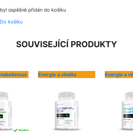
byl úspěšně přidán do košíku
Do košíku
SOUVISEJÍCÍ PRODUKTY
etabolismus
Energie a vitalita
Energie a vit
✓
Skladem