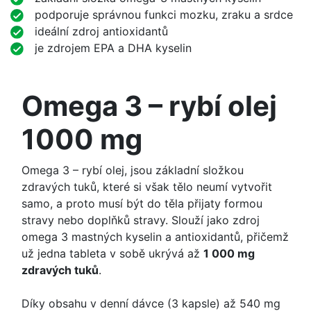
podporuje správnou funkci mozku, zraku a srdce
ideální zdroj antioxidantů
je zdrojem EPA a DHA kyselin
Omega 3 – rybí olej
1000 mg
Omega 3 – rybí olej, jsou základní složkou
zdravých tuků, které si však tělo neumí vytvořit
samo, a proto musí být do těla přijaty formou
stravy nebo doplňků stravy. Slouží jako zdroj
omega 3 mastných kyselin a antioxidantů, přičemž
už jedna tableta v sobě ukrývá až
1 000 mg
zdravých tuků
.
Díky obsahu v denní dávce (3 kapsle) až 540 mg