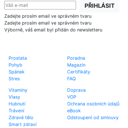
PŘIHLÁSIT
Zadejte prosím email ve správném tvaru
Zadejte prosím email ve správném tvaru
Výborně, váš email byl přidán do newsletteru
Shop
Důležité odkazy
Prostata
Poradna
Pohyb
Magazín
Spánek
Certifikáty
Stres
FAQ
Vitamíny
Doprava
Vlasy
VOP
Hubnutí
Ochrana osobních údajů
Trávení
eBook
Zdravé tělo
Odstoupení od smlouvy
Smart zdraví