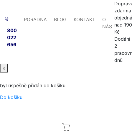
Doprav
zdarma 
objedn
PORADNA
BLOG
KONTAKT
O
nad 19
NÁS
800
Kč
022
Dodání
656
2
pracovn
dnů
×
byl úspěšně přidán do košíku
Do košíku