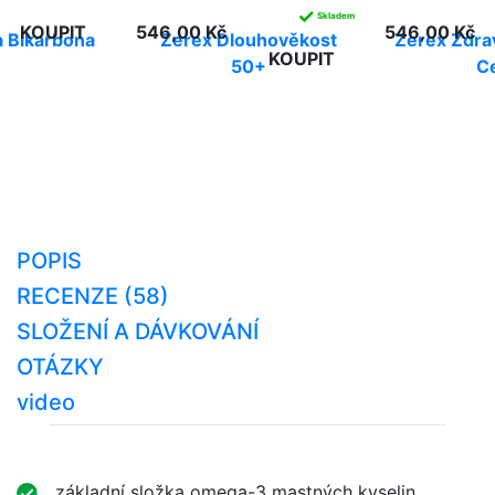
✓
Skladem
KOUPIT
546,00 Kč
546,00 Kč
 Bikarbona
Zerex Dlouhověkost
Zerex Zdra
KOUPIT
50+
C
POPIS
RECENZE (58)
SLOŽENÍ A DÁVKOVÁNÍ
OTÁZKY
video
základní složka omega-3 mastných kyselin