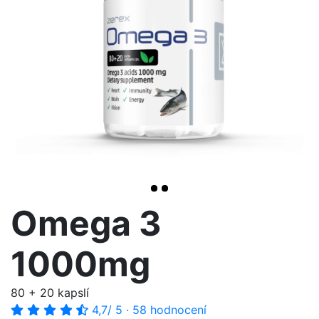
<< /span>
>
Omega 3
1000mg
80 + 20 kapslí
4,7
/ 5
·
58 hodnocení