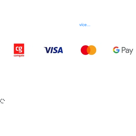
Kontakt
Telefon
800 022 656
E-mail
info@izerex.cz
více...
Copyright © 2015-2025 iZerex.cz Všechna práva
vyhrazena.
izerex.sk
izerex.cz
izerex.hu