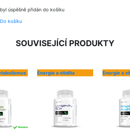
byl úspěšně přidán do košíku
Do košíku
SOUVISEJÍCÍ PRODUKTY
etabolismus
Energie a vitalita
Energie a vit
✓
Skladem