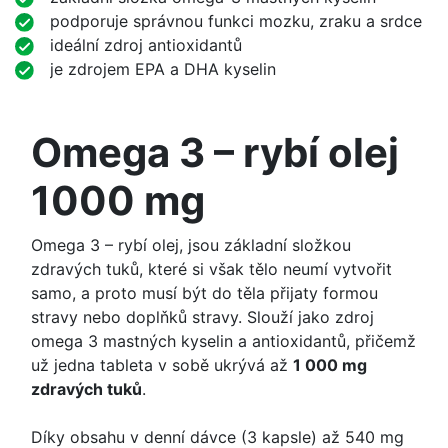
podporuje správnou funkci mozku, zraku a srdce
ideální zdroj antioxidantů
je zdrojem EPA a DHA kyselin
Omega 3 – rybí olej
1000 mg
Omega 3 – rybí olej, jsou základní složkou
zdravých tuků, které si však tělo neumí vytvořit
samo, a proto musí být do těla přijaty formou
stravy nebo doplňků stravy. Slouží jako zdroj
omega 3 mastných kyselin a antioxidantů, přičemž
už jedna tableta v sobě ukrývá až
1 000 mg
zdravých tuků
.
Díky obsahu v denní dávce (3 kapsle) až 540 mg