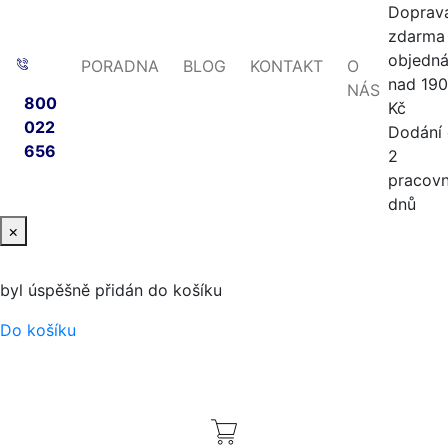
Doprav
zdarma 
objedn
PORADNA
BLOG
KONTAKT
O
nad 19
NÁS
800
Kč
022
Dodání
656
2
pracovn
dnů
×
byl úspěšně přidán do košíku
Do košíku