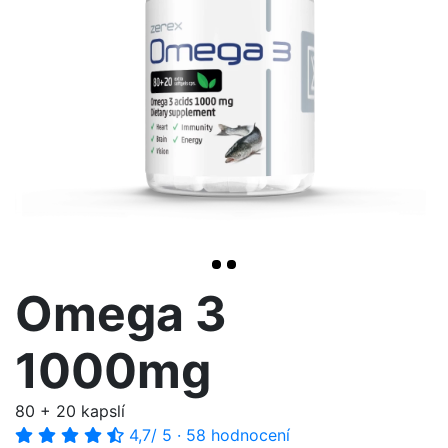
<< /span>
>
Omega 3
1000mg
80 + 20 kapslí
4,7
/ 5
·
58 hodnocení