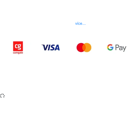
Kontakt
Telefon
800 022 656
E-mail
info@izerex.cz
více...
Copyright © 2015-2025 iZerex.cz Všechna práva
vyhrazena.
izerex.sk
izerex.cz
izerex.hu