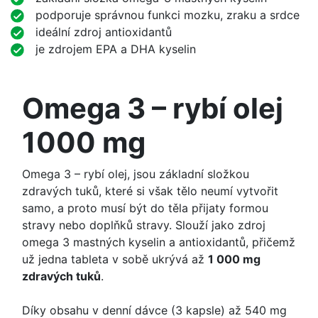
podporuje správnou funkci mozku, zraku a srdce
ideální zdroj antioxidantů
je zdrojem EPA a DHA kyselin
Omega 3 – rybí olej
1000 mg
Omega 3 – rybí olej, jsou základní složkou
zdravých tuků, které si však tělo neumí vytvořit
samo, a proto musí být do těla přijaty formou
stravy nebo doplňků stravy. Slouží jako zdroj
omega 3 mastných kyselin a antioxidantů, přičemž
už jedna tableta v sobě ukrývá až
1 000 mg
zdravých tuků
.
Díky obsahu v denní dávce (3 kapsle) až 540 mg