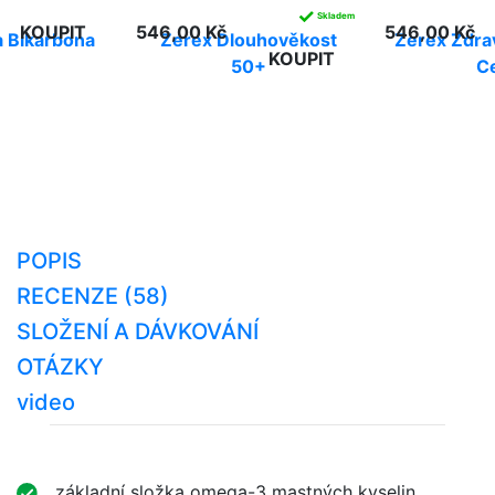
✓
Skladem
KOUPIT
546,00 Kč
546,00 Kč
 Bikarbona
Zerex Dlouhověkost
Zerex Zdra
KOUPIT
50+
C
POPIS
RECENZE (58)
SLOŽENÍ A DÁVKOVÁNÍ
OTÁZKY
video
základní složka omega-3 mastných kyselin