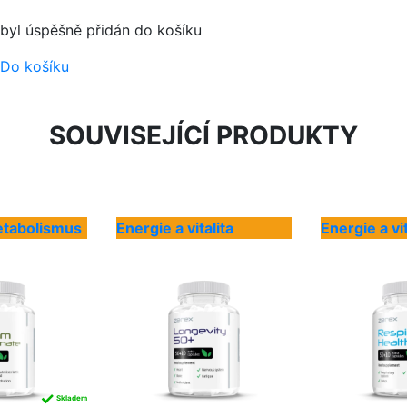
byl úspěšně přidán do košíku
Do košíku
SOUVISEJÍCÍ PRODUKTY
etabolismus
Energie a vitalita
Energie a vit
✓
Skladem