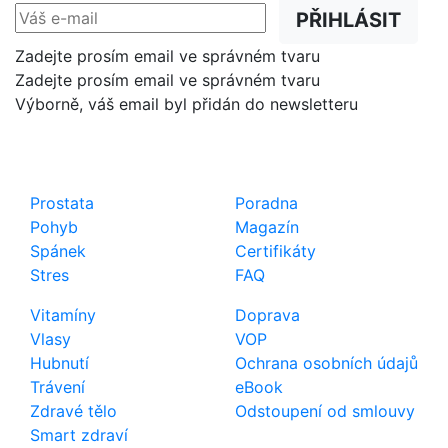
PŘIHLÁSIT
Zadejte prosím email ve správném tvaru
Zadejte prosím email ve správném tvaru
Výborně, váš email byl přidán do newsletteru
Shop
Důležité odkazy
Prostata
Poradna
Pohyb
Magazín
Spánek
Certifikáty
Stres
FAQ
Vitamíny
Doprava
Vlasy
VOP
Hubnutí
Ochrana osobních údajů
Trávení
eBook
Zdravé tělo
Odstoupení od smlouvy
Smart zdraví