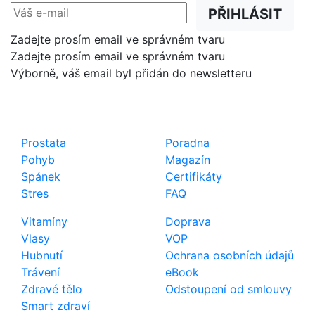
PŘIHLÁSIT
Zadejte prosím email ve správném tvaru
Zadejte prosím email ve správném tvaru
Výborně, váš email byl přidán do newsletteru
Shop
Důležité odkazy
Prostata
Poradna
Pohyb
Magazín
Spánek
Certifikáty
Stres
FAQ
Vitamíny
Doprava
Vlasy
VOP
Hubnutí
Ochrana osobních údajů
Trávení
eBook
Zdravé tělo
Odstoupení od smlouvy
Smart zdraví