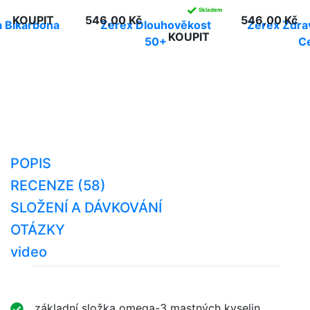
✓
Skladem
KOUPIT
546,00 Kč
546,00 Kč
 Bikarbona
Zerex Dlouhověkost
Zerex Zdra
KOUPIT
50+
C
POPIS
RECENZE (58)
SLOŽENÍ A DÁVKOVÁNÍ
OTÁZKY
video
základní složka omega-3 mastných kyselin