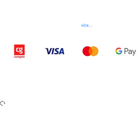
Kontakt
Telefon
800 022 656
E-mail
info@izerex.cz
více...
Copyright © 2015-2025 iZerex.cz Všechna práva
vyhrazena.
izerex.sk
izerex.cz
izerex.hu