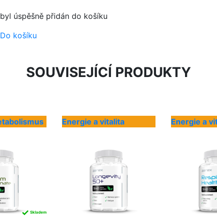
byl úspěšně přidán do košíku
Do košíku
SOUVISEJÍCÍ PRODUKTY
etabolismus
Energie a vitalita
Energie a vit
✓
Skladem