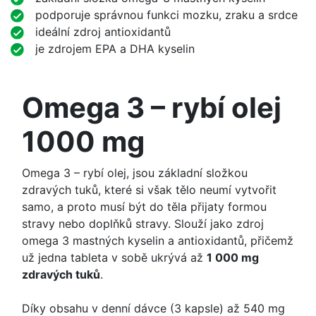
podporuje správnou funkci mozku, zraku a srdce
ideální zdroj antioxidantů
je zdrojem EPA a DHA kyselin
Omega 3 – rybí olej
1000 mg
Omega 3 – rybí olej, jsou základní složkou
zdravých tuků, které si však tělo neumí vytvořit
samo, a proto musí být do těla přijaty formou
stravy nebo doplňků stravy. Slouží jako zdroj
omega 3 mastných kyselin a antioxidantů, přičemž
už jedna tableta v sobě ukrývá až
1 000 mg
zdravých tuků
.
Díky obsahu v denní dávce (3 kapsle) až 540 mg