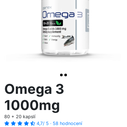
<< /span>
>
Omega 3
1000mg
80 + 20 kapslí
4,7
/ 5
·
58 hodnocení