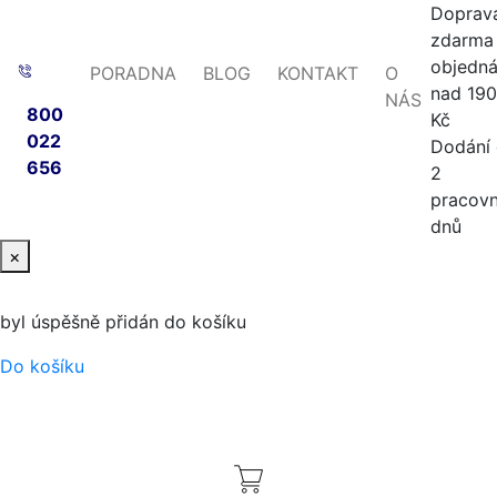
Doprav
zdarma 
objedn
PORADNA
BLOG
KONTAKT
O
nad 19
NÁS
800
Kč
022
Dodání
656
2
pracovn
dnů
×
byl úspěšně přidán do košíku
Do košíku