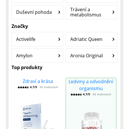
Trávení a
Duševní pohoda
metabolismus
Značky
Activelife
Adriatic Queen
Amylon
Aronia Original
Top produkty
Zdraví a krása
Ledviny a odvodnění
4,7/5
· 60 hodnotení
organismu
4,7/5
· 64 hodnotení