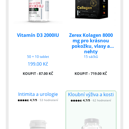
Vitamín D3 2000IU
Zerex Kolagen 8000
mg pro krásnou
pokožku, vlasy a
nehty
50 + 10 tablet
15 sáčků
199.00 Kč
KOUPIT - 87.00 KČ
KOUPIT - 719.00 KČ
Intimita a urologie
Kloubní výživa a kosti
4,7/5
· 53 hodnotení
4,7/5
· 62 hodnotení