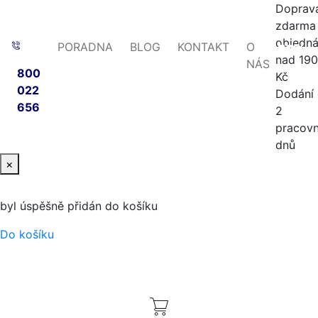
Doprav
zdarma 
objedn
PORADNA
BLOG
KONTAKT
O
-20%
-56%
nad 19
NÁS
800
Kč
022
Dodání
656
2
pracovn
dnů
×
byl úspěšně přidán do košíku
Do košíku