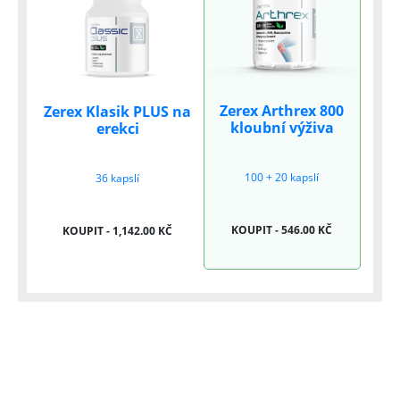
Zerex Arthrex 800
Zerex Klasik PLUS na
kloubní výživa
erekci
100 + 20 kapslí
36 kapslí
KOUPIT - 546.00 KČ
KOUPIT - 1,142.00 KČ
NEWSLETTER
Slevy, akce a novinky
přednostně na Váš e-mail.