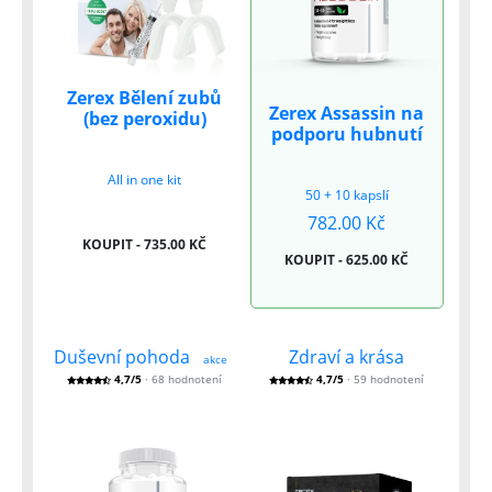
Zerex Bělení zubů
Zerex Assassin na
(bez peroxidu)
podporu hubnutí
All in one kit
50 + 10 kapslí
782.00 Kč
KOUPIT - 735.00 KČ
KOUPIT - 625.00 KČ
Duševní pohoda
Zdraví a krása
akce
4,7/5
· 68 hodnotení
4,7/5
· 59 hodnotení