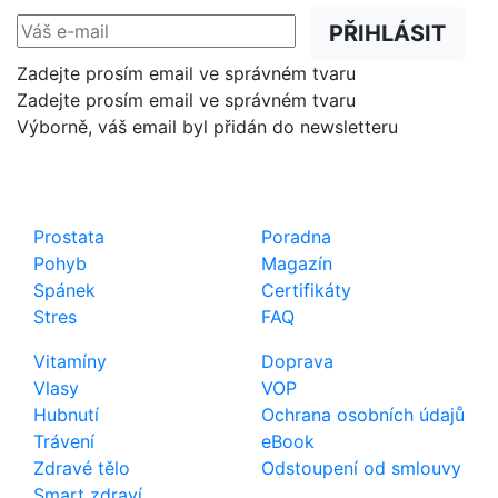
PŘIHLÁSIT
Zadejte prosím email ve správném tvaru
Zadejte prosím email ve správném tvaru
Výborně, váš email byl přidán do newsletteru
Shop
Důležité odkazy
Prostata
Poradna
Pohyb
Magazín
Spánek
Certifikáty
Stres
FAQ
Vitamíny
Doprava
Vlasy
VOP
Hubnutí
Ochrana osobních údajů
Trávení
eBook
Zdravé tělo
Odstoupení od smlouvy
Smart zdraví