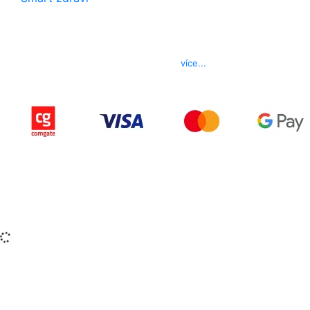
Kontakt
Telefon
800 022 656
E-mail
info@izerex.cz
více...
Copyright © 2015-2025 iZerex.cz Všechna práva
vyhrazena.
izerex.sk
izerex.cz
izerex.hu