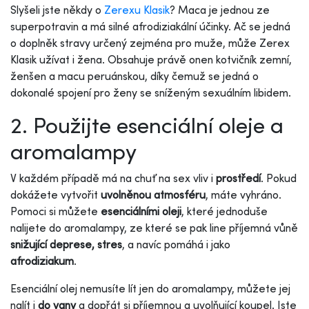
Slyšeli jste někdy o
Zerexu Klasik
? Maca je jednou ze
superpotravin a má silné afrodiziakální účinky. Ač se jedná
o doplněk stravy určený zejména pro muže, může Zerex
Klasik užívat i žena. Obsahuje právě onen kotvičník zemní,
ženšen a macu peruánskou, díky čemuž se jedná o
dokonalé spojení pro ženy se sníženým sexuálním libidem.
2. Použijte esenciální oleje a
aromalampy
V každém případě má na chuť na sex vliv i
prostředí
. Pokud
dokážete vytvořit
uvolněnou atmosféru
, máte vyhráno.
Pomoci si můžete
esenciálními oleji
, které jednoduše
nalijete do aromalampy, ze které se pak line příjemná vůně
snižující deprese, stres
, a navíc pomáhá i jako
afrodiziakum
.
Esenciální olej nemusíte lít jen do aromalampy, můžete jej
nalít i
do vany
a dopřát si příjemnou a uvolňující koupel. Jste