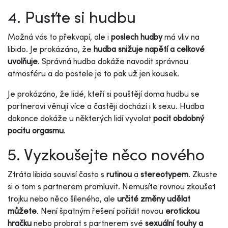
4. Pusťte si hudbu
Možná vás to překvapí, ale i
poslech hudby
má vliv na
libido. Je prokázáno, že
hudba snižuje napětí a celkové
uvolňuje
. Správná hudba dokáže navodit správnou
atmosféru a do postele je to pak už jen kousek.
Je prokázáno, že lidé, kteří si pouštějí doma hudbu se
partnerovi věnují více a častěji dochází i k sexu. Hudba
dokonce dokáže u některých lidí vyvolat
pocit obdobný
pocitu orgasmu
.
5. Vyzkoušejte něco nového
Ztráta libida souvisí často s
rutinou
a
stereotypem
. Zkuste
si o tom s partnerem promluvit. Nemusíte rovnou zkoušet
trojku nebo něco šíleného, ale
určité změny udělat
můžete
. Není špatným řešení pořídit novou
erotickou
hračku
nebo probrat s partnerem své
sexuální touhy a