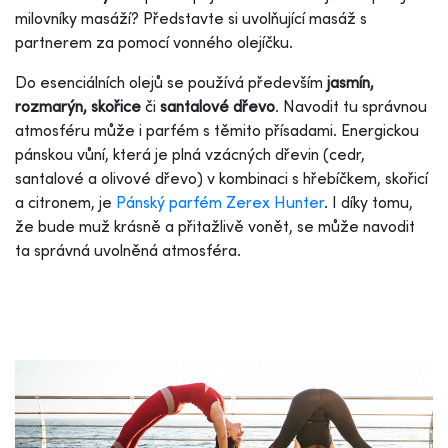
milovníky masáží? Představte si uvolňující masáž s
partnerem za pomocí vonného olejíčku.
Do esenciálních olejů se používá především
jasmín,
rozmarýn, skořice
či
santalové dřevo
. Navodit tu správnou
atmosféru může i parfém s těmito přísadami. Energickou
pánskou vůní, která je plná vzácných dřevin (cedr,
santalové a olivové dřevo) v kombinaci s hřebíčkem, skořicí
a citronem, je
Pánský parfém Zerex Hunter
. I díky tomu,
že bude muž krásně a přitažlivě vonět, se může navodit
ta správná uvolněná atmosféra.