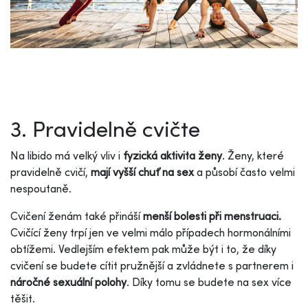
3. Pravidelně cvičte
Na libido má velký vliv i
fyzická aktivita ženy
. Ženy, které
pravidelně cvičí,
mají vyšší chuť na sex
a působí často velmi
nespoutaně.
Cvičení ženám také přináší
menší bolesti při menstruaci.
Cvičící ženy trpí jen ve velmi málo případech hormonálními
obtížemi. Vedlejším efektem pak může být i to, že díky
cvičení se budete cítit pružnější a zvládnete s partnerem i
náročné sexuální polohy
. Díky tomu se budete na sex více
těšit.