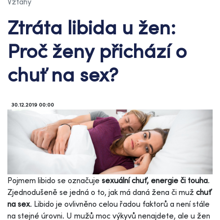
Vztahy
Ztráta libida u žen:
Proč ženy přichází o
chuť na sex?
30.12.2019 00:00
Pojmem libido se označuje
sexuální chuť, energie či touha
.
Zjednodušeně se jedná o to, jak má daná žena či muž
chuť
na sex
. Libido je ovlivněno celou řadou faktorů a není stále
na stejné úrovni. U mužů moc výkyvů nenajdete, ale u žen