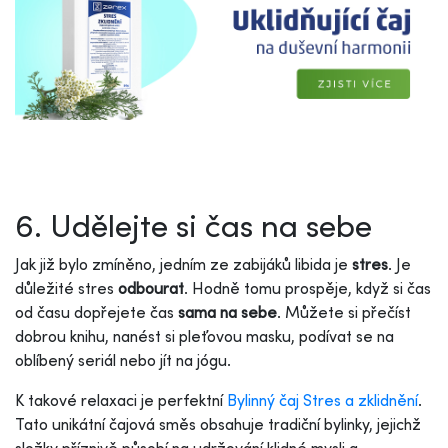
6. Udělejte si čas na sebe
Jak již bylo zmíněno, jedním ze zabijáků libida je
stres
. Je
důležité stres
odbourat
. Hodně tomu prospěje, když si čas
od času dopřejete čas
sama na sebe
. Můžete si přečíst
dobrou knihu, nanést si pleťovou masku, podívat se na
oblíbený seriál nebo jít na jógu.
K takové relaxaci je perfektní
Bylinný čaj Stres a zklidnění
.
Tato unikátní čajová směs obsahuje tradiční bylinky, jejichž
složky příznivě působí na udržování klidné mysli a