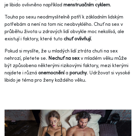
je libido ovlivněno například
menstruačním cyklem
.
Touha po sexu neodmyslitelně patří k základním lidským
potřebám a není na tom nic neobvyklého. Chuť na sex v
průběhu života u zdravých lidí obvykle moc nekolísá, ale
existují i faktory, které tuto
chuť ovlivňují
.
Pokud si myslíte, že u mladých lidí ztráta chuti na sex
nehrozí, pletete se.
Nechuť na sex
v mladém věku může
být způsobena některými rizikovými faktory, mezi kterými
najdete i různá
onemocnění
a
poruchy
. Udržovat si vysoké
libido je téma pro ženy každého věku.