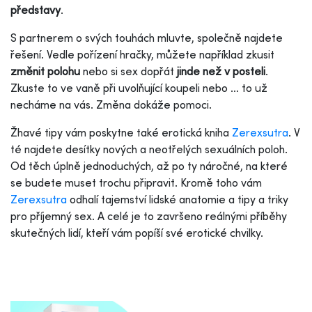
představy
.
S partnerem o svých touhách mluvte, společně najdete
řešení. Vedle pořízení hračky, můžete například zkusit
změnit polohu
nebo si sex dopřát
jinde než v posteli
.
Zkuste to ve vaně při uvolňující koupeli nebo … to už
necháme na vás. Změna dokáže pomoci.
Žhavé tipy vám poskytne také erotická kniha
Zerexsutra
. V
té najdete desítky nových a neotřelých sexuálních poloh.
Od těch úplně jednoduchých, až po ty náročné, na které
se budete muset trochu připravit. Kromě toho vám
Zerexsutra
odhalí tajemství lidské anatomie a tipy a triky
pro příjemný sex. A celé je to završeno reálnými příběhy
skutečných lidí, kteří vám popíší své erotické chvilky.