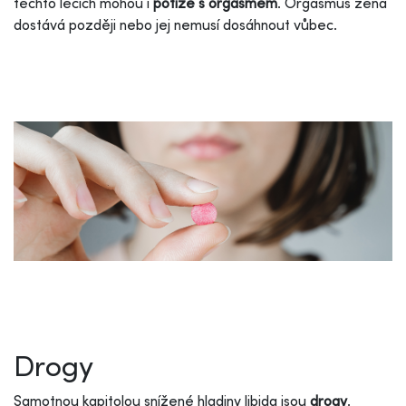
těchto lécích mohou i
potíže s orgasmem
. Orgasmus žena
dostává později nebo jej nemusí dosáhnout vůbec.
Drogy
Samotnou kapitolou snížené hladiny libida jsou
drogy
.