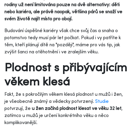
rodiny už není limitována pouze na dvě alternativy: děti
nebo kariéra, ale právě naopak, většina párů se snaží ve
svém životě najít místo pro obojí.
Budování úspěšné kariéry však chce svůj čas a snaha o
potomstvo tedy musí pár let počkat. Pokud i vy patříte k
těm, kteří plánují dítě na "později", máme pro vás tip, jak
zvýšit šanci na otěhotnění i ve zralejším věku.
Plodnost s přibývajícím
věkem klesá
Fakt, že s pokročilým věkem klesá plodnost u mužů i žen,
je všeobecně známý a vědecky potvrzený.
Studie
potvrzují, že
u žen začíná plodnost klesat ve věku 32 let
,
zatímco u mužů je určení konkrétního věku o něco
komplikovanější.