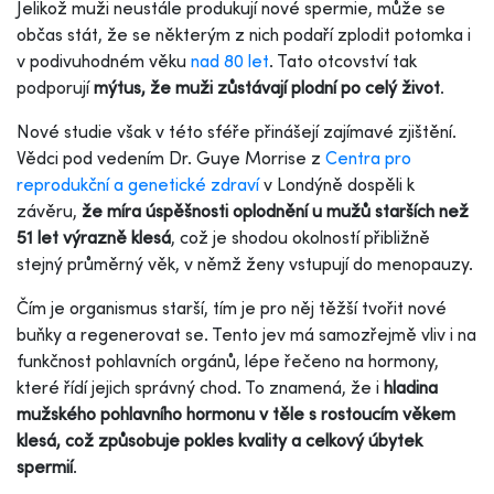
Jelikož muži neustále produkují nové spermie, může se
občas stát, že se některým z nich podaří zplodit potomka i
v podivuhodném věku
nad 80 let
. Tato otcovství tak
podporují
mýtus, že muži zůstávají plodní po celý život
.
Nové studie však v této sféře přinášejí zajímavé zjištění.
Vědci pod vedením Dr. Guye Morrise z
Centra pro
reprodukční a genetické zdraví
v Londýně dospěli k
závěru,
že míra úspěšnosti oplodnění u mužů starších než
51 let výrazně klesá
, což je shodou okolností přibližně
stejný průměrný věk, v němž ženy vstupují do menopauzy.
Čím je organismus starší, tím je pro něj těžší tvořit nové
buňky a regenerovat se. Tento jev má samozřejmě vliv i na
funkčnost pohlavních orgánů, lépe řečeno na hormony,
které řídí jejich správný chod. To znamená, že i
hladina
mužského pohlavního hormonu v těle s rostoucím věkem
klesá, což způsobuje pokles kvality a celkový úbytek
spermií
.