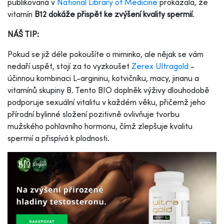
publikovaná v
National Library of Medicine
prokázala, že
vitamín
B12 dokáže přispět ke zvýšení kvality spermií
.
NÁŠ TIP:
Pokud se již déle pokoušíte o miminko, ale nějak se vám
nedaří uspět, stojí za to vyzkoušet
Zerex Ultragold
-
účinnou kombinaci L-argininu, kotvičníku, macy, jinanu a
vitamínů skupiny B. Tento BIO doplněk výživy dlouhodobě
podporuje sexuální vitalitu v každém věku, přičemž jeho
přírodní bylinné složení pozitivně ovlivňuje tvorbu
mužského pohlavního hormonu, čímž zlepšuje kvalitu
spermií a přispívá k plodnosti.