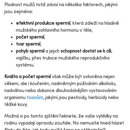
Plodnost mužů totiž závisí na několika faktorech, jakými
jsou zejména:
efektivní produkce spermií
, která záleží na hladině
mužského pohlavního hormonu v těle,
počet spermií
,
tvar spermií
,
pohyb spermií
a jejich
schopnost dostat se k cíli
,
vajíčku, přes trubice mužského reprodukčního
systému.
Kvalita a počet spermií
však může být ovlivněna nejen
věkem, ale i kouřením, nadměrným požíváním alkoholu,
nadváhou nebo dokonce dlouhodobějším vystavováním
organismu
toxinům
, jakými jsou pesticidy, herbicidy nebo
těžké kovy.
Možná si po tomto zjištění řeknete, že vaše vyhlídky na
rodinu vypadají opravdu zoufale. No nemusíte hned házet
flintu do žita. Jak tedy zvýšit šanci na otěhotnění?