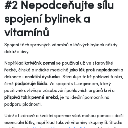
#2 Nepodceňujte sílu
spojení bylinek a
vitamínů
Spojení těch správných vitamínů a léčivých bylinek někdy
dokáže divy.
Například
kotvičník zemní
se používal už ve starověké
řecké, čínské a indické medicíně
jako lék proti neplodnosti
a
dokonce i
erektilní dysfunkci
. Stimuluje totiž pohlavní funkci,
čímž
podporuje libido
. Ve spojení s L-argininem, který
pozitivně ovlivňuje zásobování pohlavních orgánů krví a
přispívá tak k pevné erekci
, je to ideální pomocník na
podporu plodnosti.
Udržet zdravé a kvalitní spermie však mohou pomoci i další
esenciální látky, například takové vitamíny skupiny B. Studie