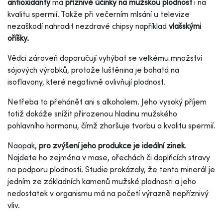
antioxidanty
má
příznivé účinky na mužskou plodnost
i na
kvalitu spermií. Takže při večerním mlsání u televize
nezaškodí nahradit nezdravé chipsy například
vlašskými
oříšky.
Vědci zároveň doporučují vyhýbat se velkému množství
sójových výrobků, protože luštěnina je bohatá na
isoflavony, které negativně ovlivňují plodnost.
Netřeba to přehánět ani s alkoholem. Jeho vysoký příjem
totiž dokáže snížit přirozenou hladinu mužského
pohlavního hormonu, čímž zhoršuje tvorbu a kvalitu spermií.
Naopak,
pro zvýšení jeho produkce je ideální zinek
.
Najdete ho zejména v mase, ořechách či doplňcích stravy
na podporu plodnosti. Studie prokázaly, že tento minerál je
jedním ze základních kamenů mužské plodnosti a jeho
nedostatek v organismu má na početí výrazně nepříznivý
vliv.