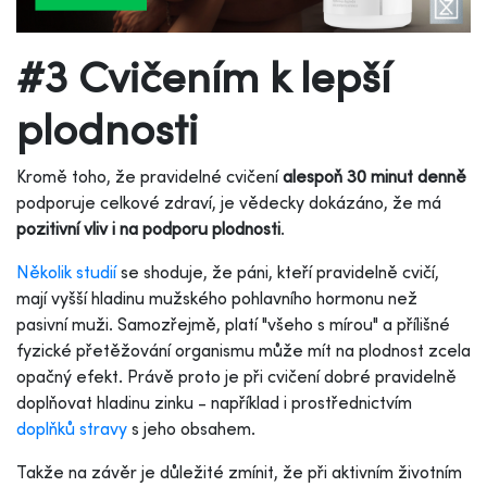
#3 Cvičením k lepší
plodnosti
Kromě toho, že pravidelné cvičení
alespoň 30 minut denně
podporuje celkové zdraví, je vědecky dokázáno, že má
pozitivní vliv i na podporu plodnosti
.
Několik studií
se shoduje, že páni, kteří pravidelně cvičí,
mají vyšší hladinu mužského pohlavního hormonu než
pasivní muži. Samozřejmě, platí "všeho s mírou" a přílišné
fyzické přetěžování organismu může mít na plodnost zcela
opačný efekt. Právě proto je při cvičení dobré pravidelně
doplňovat hladinu zinku - například i prostřednictvím
doplňků stravy
s jeho obsahem.
Takže na závěr je důležité zmínit, že při aktivním životním