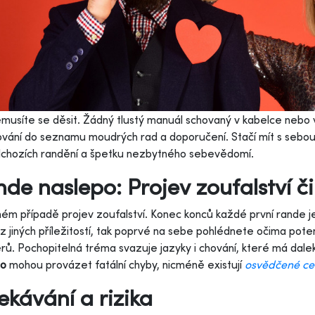
musíte se děsit. Žádný tlustý manuál schovaný v kabelce nebo 
vání do seznamu moudrých rad a doporučení. Stačí mít s sebo
dchozích randění a špetku nezbytného sebevědomí.
de naslepo: Projev zoufalství č
ém případě projev zoufalství. Konec konců každé první rande 
z jiných příležitostí, tak poprvé na sebe pohlédnete očima poten
rů. Pochopitelná tréma svazuje jazyky i chování, které má dale
po
mohou provázet fatální chyby, nicméně existují
osvědčené ce
kávání a rizika