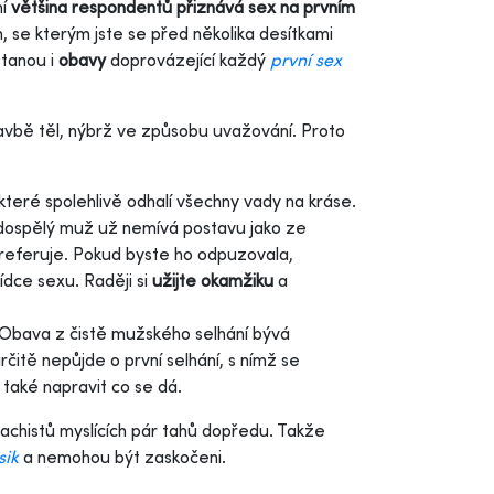
í
většina respondentů přiznává sex na prvním
, se kterým jste se před několika desítkami
stanou i
obavy
doprovázející každý
první sex
avbě těl, nýbrž ve způsobu uvažování. Proto
 které spolehlivě odhalí všechny vady na kráse.
dospělý muž už nemívá postavu jako ze
preferuje. Pokud byste ho odpuzovala,
dce sexu. Raději si
užijte okamžiku
a
. Obava z čistě mužského selhání bývá
čitě nepůjde o první selhání, s nímž se
 také napravit co se dá.
achistů myslících pár tahů dopředu. Takže
sik
a nemohou být zaskočeni.