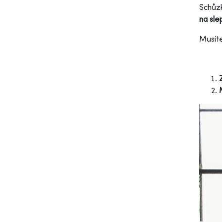
Schůzk
na sle
Musíte