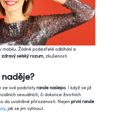
v mobilu. Žádné podezřelé odbíhání a
u
zdravý selský rozum
, zkušenosti
i naděje?
je ze své podstaty
rande naslepo
. I když se již
ciálních sexuálních, či dokonce životních
ko do uvolněné přirozenosti. Nejen
první rande
sty
,
jak se jim vyhnout.