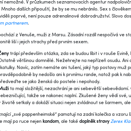
ení nemožné. V průzkumech seznamovacích agentur nadpolovičn
. Mnoho dalších připouští, že by se mu nebránilo. Sex s člověkem
viděli poprvé, není pouze adrenalinové dobrodružství. Slovo do
ým partnerem
.
ochází z Venuše, muži z Marsu. Zásadní rozdíl nespočívá ve st
onitě liší i jejich strachy před prvním sexem.
Ženy
trápí především otázka, zda se budou líbit i v rouše Evině,
Ostatně většinou domnělé. Nežehrejte na nepřízeň osudu. Ani 
škatulky. Navíc, zatím nemáte ani tušení, jaký typ postavy muž 
pravděpodobně by nedošlo ani k prvnímu rande, natož pak k nabí
předveďte se jako ženská do postele i nepohody.
Muži
to mají složitější, nezachrání je ani sebevětší sebevědomí
sebezničující, takže se nakonec naplní. Zkušené ženy vědí své, ur
v životě setkaly a dokáží situaci nejen zvládnout se šarmem, ale
nající „své pappenheimské“ pamatují na zadní kolečka a vzoru š
e mají po ruce nejen
kondom
, ale také
doplněk stravy
Zerex Kla