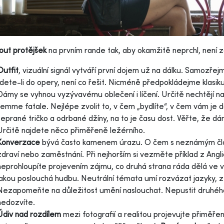
out protějšek
na prvním rande tak, aby okamžitě neprchl, není zce
Outfit
, vizuální signál vytváří první dojem už na dálku. Samozřejm
Jdete-li do opery, není co řešit. Nicméně předpokládejme klasi
Dámy se vyhnou vyzývavému oblečení i líčení. Určitě nechtějí
femme fatale. Nejlépe zvolit to, v čem „bydlíte“, v čem vám j
seprané tričko a odrbané džíny, na to je času dost. Věřte, že 
Určitě najdete něco přiměřeně ležérního.
Konverzace
bývá často kamenem úrazu. O čem s neznámým člov
zdraví nebo zaměstnání. Při nejhorším si vezměte příklad z Angl
neprohloupíte projevením zájmu, co druhá strana ráda dělá ve v
jakou poslouchá hudbu. Neutrální témata umí rozvázat jazyky, zej
Nezapomeňte na důležitost umění naslouchat. Nepustit druhého k
nedozvíte.
Údiv nad rozdílem
mezi fotografií a realitou projevujte přiměře