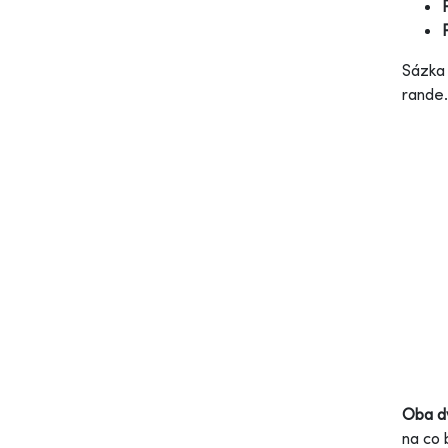
Sázka 
rande
Oba d
na co