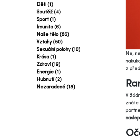
Děti (1)
Soutěž (4)
Sport (1)
Imunita (6)
Naše tělo (86)
Vztahy (50)
Sexuální polohy (10)
Ne, ne
Krása (1)
nakuko
Zdraví (19)
z pře
Energie (1)
Hubnutí (2)
Ran
Nezaradené (18)
V žádn
znáte 
partne
nasle
Oče