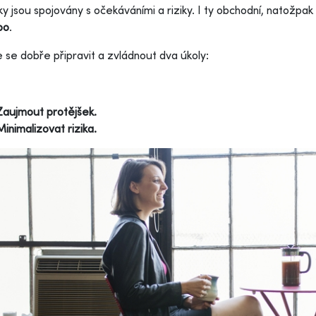
y jsou spojovány s očekáváními a riziky. I ty obchodní, natožpak r
po
.
 se dobře připravit a zvládnout dva úkoly:
Zaujmout protějšek.
Minimalizovat rizika.