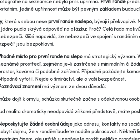
fotografie na seznamce nebyla příliš upřímná.
První rande
předst
ostatním. Jedině upřímnost může být pevným základem budoucí
y
, která s sebou nese
první rande naslepo
, bývají i překvapivé.
. Jádro pudla skrývá odpověď na otázku: Proč? Celá řada motivů
 nebezpečí. Klišé napovídá, že nebezpečí ve spojení s randěním
ezpečí“ jsou bezpohlavní.
Vhodné místo
pro první rande na slepo
má strategický význam. 
neznámé prostředí, zejména je-li zastrčené s minimálním či žád
prostor, kavárna či podobné zařízení. Případně požádejte kama
případně vyfotil. Nejde o šmíráctví, ale o vaši bezpečnost.
Poznávací znamení
má význam ze dvou důvodů:
ůže dojít k omylu, schůzka skutečně začne s očekávanou osob
d realita dramaticky neodpovídá získané představě, máte posledn
Neposkytujte žádné osobní údaje
jako adresu, kontakty na sociál
nabytí dojmu, že v randění budete nadále pokračovat. Někteří lid
trestným činem, ale určitě si nepřejete prožít peklíčko pronásle