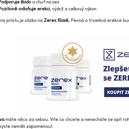
Podporuje libido
a chuť na sex
Pozitivně ovlivňuje erekci
, výdrž a celkový výkon
na jistotu je sázka na
Zerex Klasik
. Pevná a trvanlivá erekce b
.
va
máte něco za sebou. Víte co chcete a nenecháte se opít rohl
 byste neměli zapomenout.