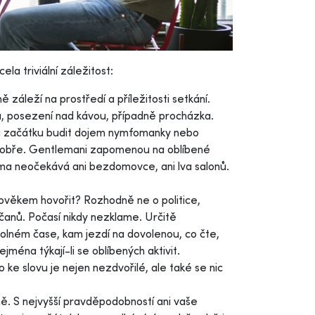
la triviální záležitost:
ě záleží na prostředí a příležitosti setkání.
ku, posezení nad kávou, případně procházka.
 na začátku budit dojem nymfomanky nebo
e dobře. Gentlemani zapomenou na oblíbené
dáma neočekává ani bezdomovce, ani lva salonů.
ěkem hovořit? Rozhodně ne o politice,
ičanů. Počasí nikdy nezklame. Určitě
olném čase, kam jezdí na dovolenou, co čte,
ména týkají-li se oblíbených aktivit.
e slovu je nejen nezdvořilé, ale také se nic
ně. S nejvyšší pravděpodobností ani vaše