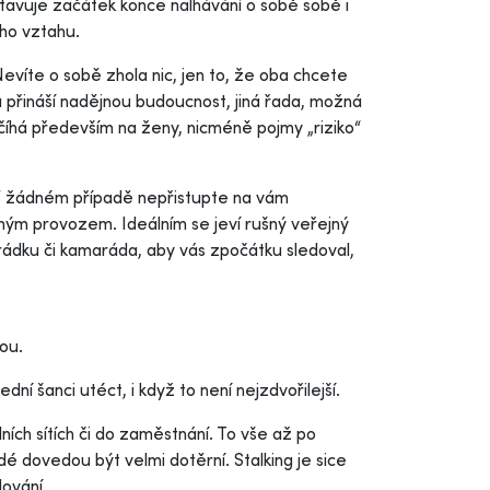
avuje začátek konce nalhávání o sobě sobě i
ho vztahu.
 Nevíte o sobě zhola nic, jen to, že oba chcete
 přináší nadějnou budoucnost, jiná řada, možná
 číhá především na ženy, nicméně pojmy „riziko“
V žádném případě nepřistupte na vám
ným provozem. Ideálním se jeví rušný veřejný
rádku či kamaráda, aby vás zpočátku sledoval,
ou.
í šanci utéct, i když to není nejzdvořilejší.
ních sítích či do zaměstnání. To vše až po
é dovedou být velmi dotěrní. Stalking je sice
dování.