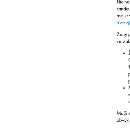
Nic n
rande
minut 
s nov
Ženy p
se zák
Muži z
obvykl