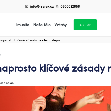
info@izerex.cz
0800022656
Imunita
Naše tělo
Vztahy
E-SHOP
naprosto klíčové zásady rande naslepo
y
naprosto klíčové zásady
2020 00:00