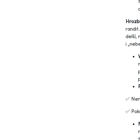
Hrozb
randit
delší,
i „neb
✅ Nem
✅ Poku