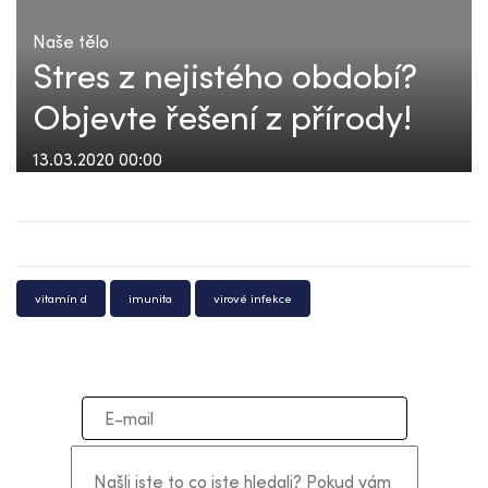
Naše tělo
Stres z nejistého období?
Objevte řešení z přírody!
13.03.2020 00:00
vitamín d
imunita
virové infekce