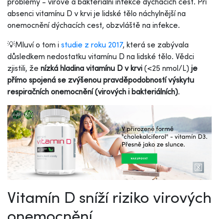
problémy - virové a bakteriální infekce dýchacích cest. Při
absenci vitamínu D v krvi je lidské tělo náchylnější na
onemocnění dýchacích cest, obzvláště na infekce.
💡
Mluví o tom i
studie z roku 2017
, která se zabývala
důsledkem nedostatku vitamínu D na lidské tělo. Vědci
zjistili, že
nízká hladina vitamínu D v krvi
(
<
25 nmol/L)
je
přímo spojená se zvýšenou pravděpodobností výskytu
respiračních onemocnění (virových i bakteriálních)
.
Vitamín D sníží riziko virových
onemocnění