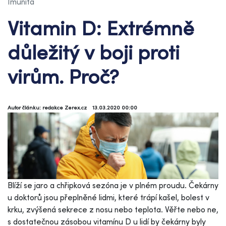
Imunita
Vitamin D: Extrémně
důležitý v boji proti
virům. Proč?
Autor článku: redakce Zerex.cz
13.03.2020 00:00
Blíží se jaro a chřipková sezóna je v plném proudu. Čekárny
u doktorů jsou přeplněné lidmi, které trápí kašel, bolest v
krku, zvýšená sekrece z nosu nebo teplota. Věřte nebo ne,
s dostatečnou zásobou vitamínu D u lidí by čekárny byly