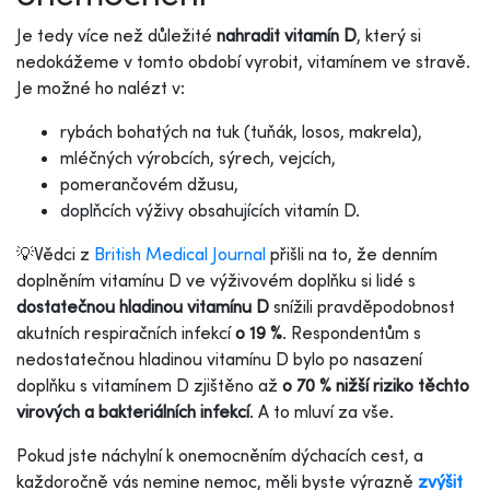
Je tedy více než důležité
nahradit vitamín D
, který si
nedokážeme v tomto období vyrobit, vitamínem ve stravě.
Je možné ho nalézt v:
rybách bohatých na tuk (tuňák, losos, makrela),
mléčných výrobcích, sýrech, vejcích,
pomerančovém džusu,
doplňcích výživy obsahujících vitamín D.
💡
Vědci z
British Medical Journal
přišli na to, že denním
doplněním vitamínu D ve výživovém doplňku si lidé s
dostatečnou hladinou vitamínu D
snížili pravděpodobnost
akutních respiračních infekcí
o 19 %
. Respondentům s
nedostatečnou hladinou vitamínu D bylo po nasazení
doplňku s vitamínem D zjištěno až
o 70 % nižší riziko těchto
virových a bakteriálních infekcí
. A to mluví za vše.
Pokud jste náchylní k onemocněním dýchacích cest, a
každoročně vás nemine nemoc, měli byste výrazně
zvýšit