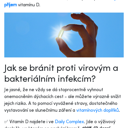
příjem
vitamínu D.
Jak se bránit proti virovým a
bakteriálním infekcím?
Je jasné, že ne vždy se dá stoprocentně vyhnout
onemocněním dýchacích cest - ale můžete výrazně snížit
jejich riziko. A to pomocí vyvážené stravy, dostatečného
vystavování se slunečnímu záření a
vitamínových doplňků
.
✅
Vitamín D najdete i ve
Daily Complex
. Jde o výživový