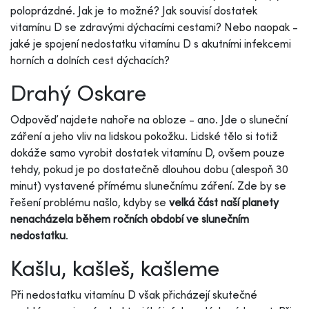
poloprázdné. Jak je to možné? Jak souvisí dostatek
vitamínu D se zdravými dýchacími cestami? Nebo naopak -
jaké je spojení nedostatku vitamínu D s akutními infekcemi
horních a dolních cest dýchacích?
Drahý Oskare
Odpověď najdete nahoře na obloze - ano. Jde o sluneční
záření a jeho vliv na lidskou pokožku. Lidské tělo si totiž
dokáže samo vyrobit dostatek vitamínu D, ovšem pouze
tehdy, pokud je po dostatečně dlouhou dobu (alespoň 30
minut) vystavené přímému slunečnímu záření. Zde by se
řešení problému našlo, kdyby se
velká část naší planety
nenacházela během ročních období ve slunečním
nedostatku
.
Kašlu, kašleš, kašleme
Při nedostatku vitamínu D však přicházejí skutečné