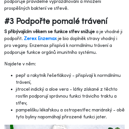
podporuje pravidelné vyprazdňování a množení
prospěšných bakterií ve střevě.
#3 Podpořte pomalé trávení
S přibývajícím věkem se funkce střev snižuje
a je vhodné ji
podpořit.
Zerex Enzemax
je bio doplněk stravy vhodný i
pro vegany. Enzemax přispívá k normálnímu trávení a
podporuje funkce orgánů imunitního systému.
Najdete v něm:
pepř a rakytník řešetlákový - přispívají k normálnímu
trávení,
jitrocel indický a aloe vera - látky získané z těchto
rostlin podporují správnou funkci trávicího traktu a
střev,
pampelišku lékařskou a ostropestřec mariánský - obě
tyto byliny napomáhají přirozené funkci jater.