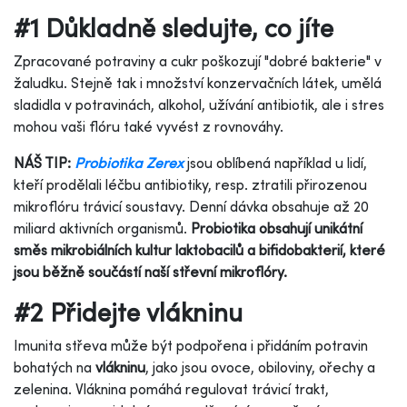
#1 Důkladně sledujte, co jíte
Zpracované potraviny a cukr poškozují "dobré bakterie" v
žaludku. Stejně tak i množství konzervačních látek, umělá
sladidla v potravinách, alkohol, užívání antibiotik, ale i stres
mohou vaši flóru také vyvést z rovnováhy.
NÁŠ TIP:
Probiotika Zerex
jsou oblíbená například u lidí,
kteří prodělali léčbu antibiotiky, resp. ztratili přirozenou
mikroflóru trávicí soustavy. Denní dávka obsahuje až 20
miliard aktivních organismů.
Probiotika obsahují unikátní
směs mikrobiálních kultur laktobacilů a bifidobakterií, které
jsou běžně součástí naší střevní mikroflóry.
#2 Přidejte vlákninu
Imunita střeva může být podpořena i přidáním potravin
bohatých na
vlákninu
, jako jsou ovoce, obiloviny, ořechy a
zelenina. Vláknina pomáhá regulovat trávicí trakt,