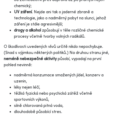
chemický;
UV záření
. Nejde ani tak o jaderné zbraně a
technologie, jako o nadměrný pobyt na slunci, jehož
záření je stále agresivnější;
drogy a alkohol
způsobují v těle rozličné chemické
procesy včetně tvorby volných radikálů.
O škodlivosti uvedených vlivů určitě nikdo nepochybuje.
(Snad s výjimkou některých politiků.) Na druhou stranu jiné,
neméně nebezpečné aktivity
působí, vypadají na první
pohled nevinně:
nadměrná konzumace smažených jídel, konzerv a
uzenin,
léky nejen léčí,
těžká fyzická nebo psychická zátěž včetně
sportovních výkonů,
silně chlorovaná pitná voda,
dlouhodobě působící stres.