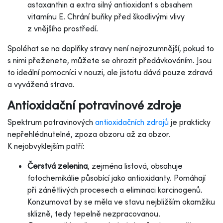
astaxanthin a extra silný antioxidant s obsahem
vitamínu E. Chrání buňky před škodlivými vlivy
z vnějšího prostředí.
Spoléhat se na doplňky stravy není nejrozumnější, pokud to
s nimi přeženete, můžete se ohrozit předávkováním. Jsou
to ideální pomocníci v nouzi, ale jistotu dává pouze zdravá
a vyvážená strava.
Antioxidační potravinové zdroje
Spektrum potravinových
antioxidačních zdrojů
je prakticky
nepřehlédnutelné, zpoza obzoru až za obzor.
K nejobvyklejším patří:
Čerstvá zelenina
, zejména listová, obsahuje
fotochemikálie působící jako antioxidanty. Pomáhají
při zánětlivých procesech a eliminaci karcinogenů.
Konzumovat by se měla ve stavu nejbližším okamžiku
sklizně, tedy tepelně nezpracovanou.