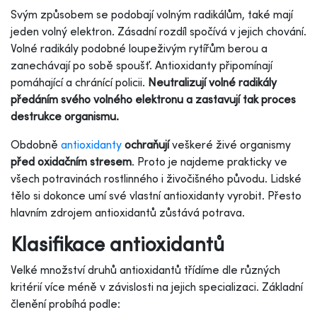
Svým způsobem se podobají volným radikálům, také mají
jeden volný elektron. Zásadní rozdíl spočívá v jejich chování.
Volné radikály podobné loupeživým rytířům berou a
zanechávají po sobě spoušť. Antioxidanty připomínají
pomáhající a chránící policii.
Neutralizují volné radikály
předáním svého volného elektronu a zastavují tak proces
destrukce organismu.
Obdobně
antioxidanty
ochraňují
veškeré živé organismy
před oxidačním stresem
. Proto je najdeme prakticky ve
všech potravinách rostlinného i živočišného původu. Lidské
tělo si dokonce umí své vlastní antioxidanty vyrobit. Přesto
hlavním zdrojem antioxidantů zůstává potrava.
Klasifikace antioxidantů
Velké množství druhů antioxidantů třídíme dle různých
kritérií více méně v závislosti na jejich specializaci. Základní
členění probíhá podle: