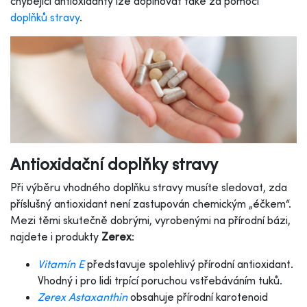
chybějící antioxidanty lze doplňovat také za pomoci
doplňků stravy
.
Antioxidační doplňky stravy
Při výběru vhodného doplňku stravy musíte sledovat, zda
příslušný antioxidant není zastupován chemickým „éčkem“.
Mezi těmi skutečně dobrými, vyrobenými na přírodní bázi,
najdete i produkty
Zerex
:
Vitamín E
představuje spolehlivý přírodní antioxidant.
Vhodný i pro lidi trpící poruchou vstřebáváním tuků.
Zerex Astaxanthin
obsahuje přírodní karotenoid