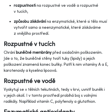
rozpustnosti
na rozpustné ve vodě a rozpustné
v tucích,
způsobu získávání
na enzymatické, které si tělo musí
vytvořit samo a neenzymatické, které získáváme
z vnějšího prostředí.
Rozpustné v tucích
Chrání
buněčné membrány
před oxidačním poškozením.
Jde o to, že buněčné stěny tvoří tuky (lipidy) a jejich
poškození znamená konec buňky. Patří k nim vitamíny A a E,
karotenoidy a kyselina lipoová.
Rozpustné ve vodě
Vyskytují se v tělních tekutinách, tedy v krvi, uvnitř buněk i
v jejich okolí. I v tomto prostředí probíhá boj s volnými
radikály. Například vitamín C, polyfenoly a glutathion.
Enzymatické antioxidanty