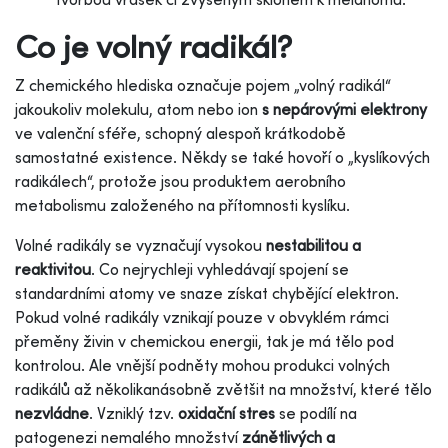
Co je volný radikál?
Z chemického hlediska označuje pojem „volný radikál“
jakoukoliv molekulu, atom nebo ion
s nepárovými elektrony
ve valenční sféře, schopný alespoň krátkodobě
samostatné existence. Někdy se také hovoří o „kyslíkových
radikálech“, protože jsou produktem aerobního
metabolismu založeného na přítomnosti kyslíku.
Volné radikály se vyznačují vysokou
nestabilitou a
reaktivitou
. Co nejrychleji vyhledávají spojení se
standardními atomy ve snaze získat chybějící elektron.
Pokud volné radikály vznikají pouze v obvyklém rámci
přeměny živin v chemickou energii, tak je má tělo pod
kontrolou. Ale vnější podněty mohou produkci volných
radikálů až několikanásobně zvětšit na množství, které tělo
nezvládne
. Vzniklý tzv.
oxidační stres
se podílí na
patogenezi nemalého množství
zánětlivých a