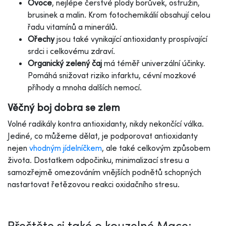
Ovoce
, nejlépe čerstvé plody borůvek, ostružin,
brusinek a malin. Krom fotochemikálií obsahují celou
řadu vitamínů a minerálů.
Ořechy
jsou také vynikající antioxidanty prospívající
srdci i celkovému zdraví.
Organický zelený čaj
má téměř univerzální účinky.
Pomáhá snižovat riziko infarktu, cévní mozkové
příhody a mnoha dalších nemocí.
Věčný boj dobra se zlem
Volné radikály kontra antioxidanty, nikdy nekončící válka.
Jediné, co můžeme dělat, je podporovat antioxidanty
nejen
vhodným jídelníčkem
, ale také celkovým způsobem
života. Dostatkem odpočinku, minimalizací stresu a
samozřejmě omezováním vnějších podnětů schopných
nastartovat řetězovou reakci oxidačního stresu.
Přečtěte si také o kouzelné Mace: