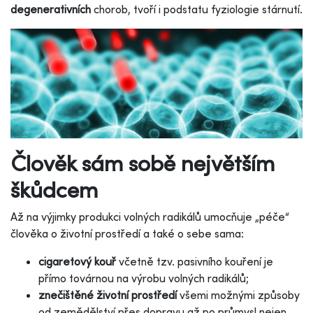
degenerativních
chorob, tvoří i podstatu fyziologie stárnutí.
Člověk sám sobě největším
škůdcem
Až na výjimky produkci volných radikálů umocňuje „péče“
člověka o životní prostředí a také o sebe sama:
cigaretový kouř
včetně tzv. pasivního kouření je
přímo továrnou na výrobu volných radikálů;
znečištěné životní prostředí
všemi možnými způsoby
od zemědělství přes dopravu až po průmysl nejen