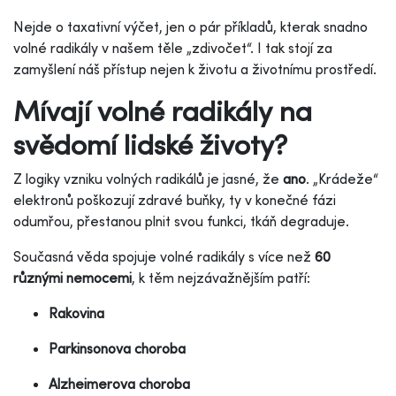
Nejde o taxativní výčet, jen o pár příkladů, kterak snadno
volné radikály v našem těle „zdivočet“. I tak stojí za
zamyšlení náš přístup nejen k životu a životnímu prostředí.
Mívají volné radikály na
svědomí lidské životy?
Z logiky vzniku volných radikálů je jasné, že
ano
. „Krádeže“
elektronů poškozují zdravé buňky, ty v konečné fázi
odumřou, přestanou plnit svou funkci, tkáň degraduje.
Současná věda spojuje volné radikály s více než
60
různými nemocemi
, k těm nejzávažnějším patří:
Rakovina
Parkinsonova choroba
Alzheimerova choroba