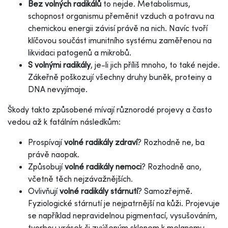
Bez volných radikálů
to nejde. Metabolismus,
schopnost organismu přeměnit vzduch a potravu na
chemickou energii závisí právě na nich. Navíc tvoří
klíčovou součást imunitního systému zaměřenou na
likvidaci patogenů a mikrobů.
S volnými radikály
, je-li jich příliš mnoho, to také nejde.
Zákeřně poškozují všechny druhy buněk, proteiny a
DNA nevyjímaje.
Škody takto způsobené mívají různorodé projevy a často
vedou až k fatálním následkům:
Prospívají
volné radikály zdraví
? Rozhodně ne, ba
právě naopak.
Způsobují
volné radikály nemoci
? Rozhodně ano,
včetně těch nejzávažnějších.
Ovlivňují
volné radikály stárnutí
? Samozřejmě.
Fyziologické stárnutí je nejpatrnější na kůži. Projevuje
se například nepravidelnou pigmentací, vysušováním,
tvorbou vrásek či zvýšeným sklonem k melanomu.