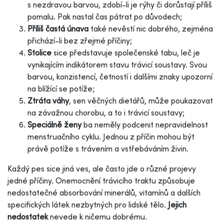
s nezdravou barvou, zdobí-li je rýhy či dorůstají příliš
pomalu. Pak nastal čas pátrat po důvodech;
Příliš častá únava
také nevěstí nic dobrého, zejména
přichází-li bez zřejmé příčiny;
Stolice
sice představuje společenské tabu, leč je
vynikajícím indikátorem stavu trávicí soustavy. Svou
barvou, konzistencí, četností i dalšími znaky upozorní
na blížící se potíže;
Ztráta váhy
, sen věčných dietářů, může poukazovat
na závažnou chorobu, a to i trávicí soustavy;
Speciálně ženy
ba neměly podcenit nepravidelnost
menstruačního cyklu. Jednou z příčin mohou být
právě potíže s trávením a vstřebáváním živin.
Každý pes sice jiná ves, ale často jde o různé projevy
jedné příčiny. Onemocnění trávicího traktu způsobuje
nedostatečné absorbování minerálů, vitamínů a dalších
specifických látek nezbytných pro lidské tělo.
Jejich
nedostatek
nevede k ničemu dobrému.