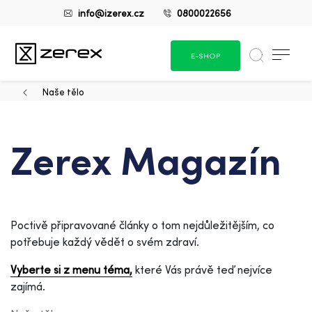
info@izerex.cz
0800022656
E-SHOP
Naše tělo
Zerex Magazín
Poctivě připravované články o tom nejdůležitějším, co
potřebuje každý vědět o svém zdraví.
Vyberte si z menu téma,
které Vás právě teď nejvíce
zajímá.