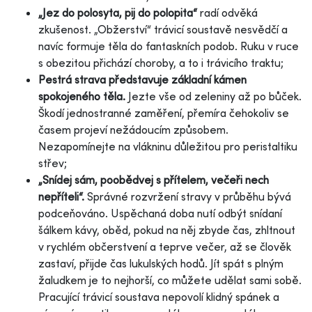
„Jez do polosyta, pij do polopita“
radí odvěká
zkušenost. „Obžerství“ trávicí soustavě nesvědčí a
navíc formuje těla do fantaskních podob. Ruku v ruce
s obezitou přichází choroby, a to i trávicího traktu;
Pestrá strava představuje základní kámen
spokojeného těla.
Jezte vše od zeleniny až po bůček.
Škodí jednostranné zaměření, přemíra čehokoliv se
časem projeví nežádoucím způsobem.
Nezapomínejte na vlákninu důležitou pro peristaltiku
střev;
„Snídej sám, poobědvej s přítelem, večeři nech
nepříteli“.
Správné rozvržení stravy v průběhu bývá
podceňováno. Uspěchaná doba nutí odbýt snídaní
šálkem kávy, oběd, pokud na něj zbyde čas, zhltnout
v rychlém občerstvení a teprve večer, až se člověk
zastaví, přijde čas lukulských hodů. Jít spát s plným
žaludkem je to nejhorší, co můžete udělat sami sobě.
Pracující trávicí soustava nepovolí klidný spánek a