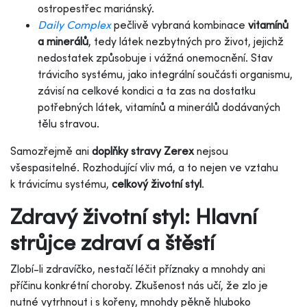
ostropestřec mariánský.
Daily Complex
pečlivě vybraná kombinace
vitamínů
a minerálů
, tedy látek nezbytných pro život, jejichž
nedostatek způsobuje i vážná onemocnění. Stav
trávicího systému, jako integrální součásti organismu,
závisí na celkové kondici a ta zas na dostatku
potřebných látek, vitamínů a minerálů dodávaných
tělu stravou.
Samozřejmě ani
doplňky stravy Zerex
nejsou
všespasitelné. Rozhodující vliv má, a to nejen ve vztahu
k trávicímu systému,
celkový životní styl
.
Zdravý životní styl: Hlavní
strůjce zdraví a štěstí
Zlobí-li zdravíčko, nestačí léčit příznaky a mnohdy ani
příčinu konkrétní choroby. Zkušenost nás učí, že zlo je
nutné vytrhnout i s kořeny, mnohdy pěkně hluboko