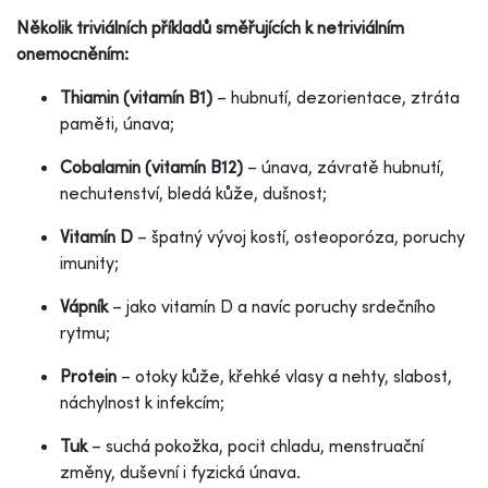
Několik triviálních příkladů směřujících k netriviálním
onemocněním:
Thiamin (vitamín B1)
– hubnutí, dezorientace, ztráta
paměti, únava;
Cobalamin (vitamín B12)
– únava, závratě hubnutí,
nechutenství, bledá kůže, dušnost;
Vitamín D
– špatný vývoj kostí, osteoporóza, poruchy
imunity;
Vápník
– jako vitamín D a navíc poruchy srdečního
rytmu;
Protein
– otoky kůže, křehké vlasy a nehty, slabost,
náchylnost k infekcím;
Tuk
– suchá pokožka, pocit chladu, menstruační
změny, duševní i fyzická únava.