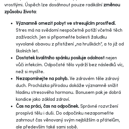
vrostlými. Úspěch lze dosáhnout pouze radikální
změnou
způsobu života
:
Významně omezit pobyt ve stresujícím prostředí.
Stres má na svědomí nespočetně potíží včetně těch
zažívacích. Jen si připomeňte bolesti žaludku
vyvolané obavou z přistižení „na hruškách“, a to již od
školních let.
Dostatek kvalitního spánku posiluje odolnost
nejen
vůči infekcím. Odpočaté tělo vydrží bez následků víc,
než si myslíte.
Nezapomínejte na pohyb.
Ve zdravém těle zdravý
duch. Procházka přírodou dokáže významně snížit
hladinu stresového hormonu. Bonusem pak je dobrá
kondice jako základ zdraví.
Čas na práci, čas na odpočinek.
Správné rozvržení
prospívá tělu i duši. Do odpočinku nezapomeňte
zahrnout čas věnovaný svým nejbližším a přátelům,
ale především také sami sobě.