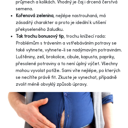
průjmech a kolikách. Vhodný je čaj i drcená čerstvá
semena.
Kořenová zelenina
, nejlépe nastrouhaná, má
zásaditý charakter a proto je ideální k utišení
překyseleného žaludku.
Tak trochu bonusový tip
, trochu knížecí rada:
Problémům s trávením a vstřebáváním potravy se
také vyhnete, vyhnete-li se nadýmavým potravinám.
Luštěniny, zelí, brokolice, cibule, kapusta, papriky,
přesolené potraviny a to není úplný výčet. Všechny
mohou vyvolat potíže. Sami víte nejlépe, po kterých
se necítíte právě fit. Zkuste je vynechat, případně
zvolit méně obvyklý způsob úpravy.