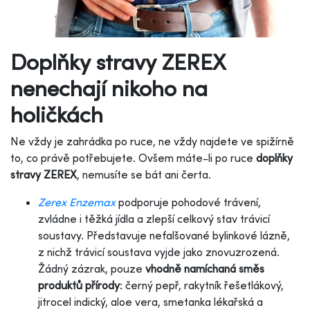
Doplňky stravy ZEREX
nenechají nikoho na
holičkách
Ne vždy je zahrádka po ruce, ne vždy najdete ve spižírně
to, co právě potřebujete. Ovšem máte-li po ruce
doplňky
stravy ZEREX
, nemusíte se bát ani čerta.
Zerex Enzemax
podporuje pohodové trávení,
zvládne i těžká jídla a zlepší celkový stav trávicí
soustavy. Představuje nefalšované bylinkové lázně,
z nichž trávicí soustava vyjde jako znovuzrozená.
Žádný zázrak, pouze
vhodně namíchaná směs
produktů přírody
: černý pepř, rakytník řešetlákový,
jitrocel indický, aloe vera, smetanka lékařská a