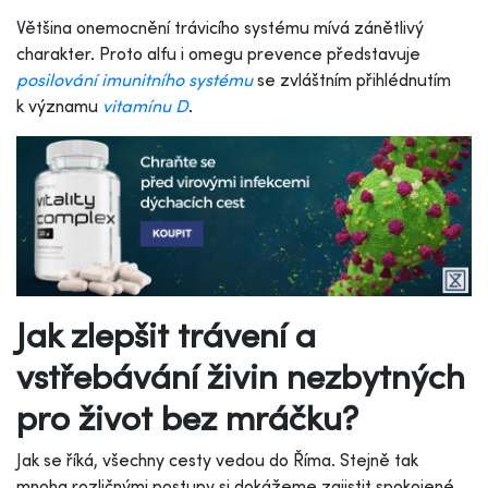
Většina onemocnění trávicího systému mívá zánětlivý
charakter. Proto alfu i omegu prevence představuje
posilování imunitního systému
se zvláštním přihlédnutím
k významu
vitamínu D
.
Jak zlepšit trávení a
vstřebávání živin nezbytných
pro život bez mráčku?
Jak se říká, všechny cesty vedou do Říma. Stejně tak
mnoha rozličnými postupy si dokážeme zajistit spokojené