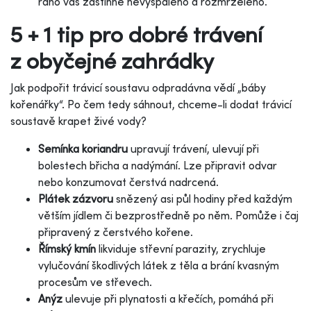
ráno vás zastihne nevyspalého a rozmrzelého.
5 + 1 tip pro dobré trávení
z obyčejné zahrádky
Jak podpořit trávicí soustavu odpradávna vědí „báby
kořenářky“. Po čem tedy sáhnout, chceme-li dodat trávicí
soustavě krapet živé vody?
Semínka koriandru
upravují trávení, ulevují při
bolestech břicha a nadýmání. Lze připravit odvar
nebo konzumovat čerstvá nadrcená.
Plátek zázvoru
snězený asi půl hodiny před každým
větším jídlem či bezprostředně po něm. Pomůže i čaj
připravený z čerstvého kořene.
Římský kmín
likviduje střevní parazity, zrychluje
vylučování škodlivých látek z těla a brání kvasným
procesům ve střevech.
Anýz
ulevuje při plynatosti a křečích, pomáhá při