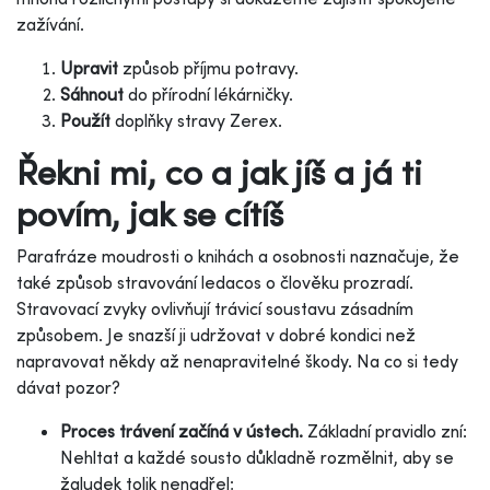
zažívání.
Upravit
způsob příjmu potravy.
Sáhnout
do přírodní lékárničky.
Použít
doplňky stravy Zerex.
Řekni mi, co a jak jíš a já ti
povím, jak se cítíš
Parafráze moudrosti o knihách a osobnosti naznačuje, že
také způsob stravování ledacos o člověku prozradí.
Stravovací zvyky ovlivňují trávicí soustavu zásadním
způsobem. Je snazší ji udržovat v dobré kondici než
napravovat někdy až nenapravitelné škody. Na co si tedy
dávat pozor?
Proces trávení začíná v ústech.
Základní pravidlo zní:
Nehltat a každé sousto důkladně rozmělnit, aby se
žaludek tolik nenadřel;