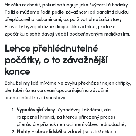
člověka rozhodit, pokud nefunguje jako švýcarské hodinky.
Potíže můžeme řadit podle závažnosti od banalit žaludku
přeplácaného laskominami, až po život ohrožující stavy.
Právě ty bývají obtížně diagnostikovatelné, protože
zpočátku o sobě dávají vědět podceňovanými maličkostmi.
Lehce přehlédnutelné
počátky, o to závažnější
konce
Bohužel my lidé míváme ve zvyku přecházet nejen chřipky,
ale také různá varování upozorňující na závažné
onemocnění trávicí soustavy:
Vypadávající vlasy
. Vypadávají každému, ale
rozpoznat hranici, za kterou přirozený proces
přerůstá v příznak nemoci, není vůbec jednoduché;
Nehty – obraz lidského zdraví
. Jsou-li křehké a