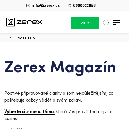
info@izerex.cz
0800022656
E-SHOP
Naše tělo
Zerex Magazín
Poctivě připravované články o tom nejdůležitějším, co
potřebuje každý vědět o svém zdraví.
Vyberte si z menu téma,
které Vás právě teď nejvíce
zajímá.