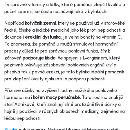
Ty správné vitamíny a látky, které pomáhají zlepšit kvalitu a
počet spermií, se často nacházejí také v bylinkách.
Například
kotvičník zemní
, který se používal už v starověké
řecké, čínské a indické medicíně jako lék proti neplodnosti a
dokonce i
erektilní dysfunkci
, je velmi bohatý na vitamín C.
To znamená, že pomáhá u mužů stimulovat hormonální
procesy důležité pro správnou pohlavní funkci, čímž
zároveň
podporuje libido
. Ve spojení s L-argininem, který
pozitivně ovlivňuje zásobování pohlavních orgánů krví a
přispívá tak k pevné erekci, je tato bylinka ideální pomocník
pro zlepšení kvality ejakulátu a podporu plodnosti.
Příznivé účinky na zvýšení hladiny mužského pohlavního
hormonu má i
kořen macy peruánské
. Tuto rostlinu znali již
staří Aztékové, kteří znali její silné protizánětlivé účinky a
hojně ji používali v různých oblastech medicíny, zejména na
léčbu neplodnosti.
Studie
publikovaná v National Library of Medicine uvádí,