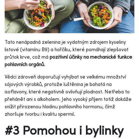
Tato nenápadná zelenina je vydatným zdrojem kyseliny
listové (vitamínu B9) a hořčíku, které pomáhají zlepšovat
průtok krve, což má
pozitivní účinky na mechanické funkce
pohlavních orgánů
.
Vědci zároveň doporučují vyhýbat se velkému množství
sójových výrobků, protože luštěnina je bohatá na
isoflavony, které negativně ovlivňují plodnost. Netřeba to
přehánět ani s alkoholem. Jeho vysoký příjem totiž dokáže
snížit přirozenou hladinu pohlavního hormonu, čímž
zhoršuje tvorbu i kvalitu spermií.
#3 Pomohou i bylinky