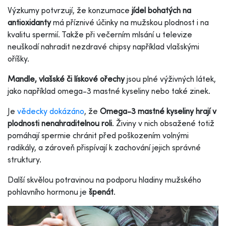
Výzkumy potvrzují, že konzumace
jídel bohatých na
antioxidanty
má příznivé účinky na mužskou plodnost i na
kvalitu spermií. Takže při večerním mlsání u televize
neuškodí nahradit nezdravé chipsy například vlašskými
oříšky.
Mandle, vlašské či lískové ořechy
jsou plné výživných látek,
jako například omega-3 mastné kyseliny nebo také zinek.
Je
vědecky dokázáno
, že
Omega-3 mastné kyseliny hrají v
plodnosti nenahraditelnou roli
. Živiny v nich obsažené totiž
pomáhají spermie chránit před poškozením volnými
radikály, a zároveň přispívají k zachování jejich správné
struktury.
Další skvělou potravinou na podporu hladiny mužského
pohlavního hormonu je
špenát
.