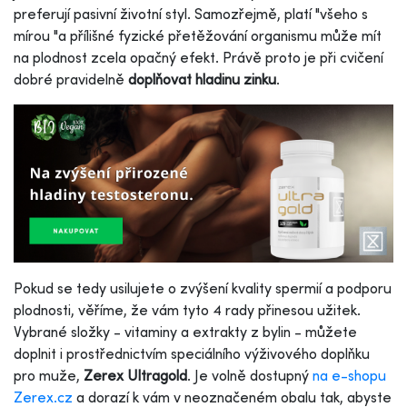
preferují pasivní životní styl. Samozřejmě, platí "všeho s
mírou "a přílišné fyzické přetěžování organismu může mít
na plodnost zcela opačný efekt. Právě proto je při cvičení
dobré pravidelně
doplňovat hladinu zinku
.
Pokud se tedy usilujete o zvýšení kvality spermií a podporu
plodnosti, věříme, že vám tyto 4 rady přinesou užitek.
Vybrané složky - vitaminy a extrakty z bylin - můžete
doplnit i prostřednictvím speciálního výživového doplňku
pro muže,
Zerex Ultragold
. Je volně dostupný
na e-shopu
Zerex.cz
a dorazí k vám v neoznačeném obalu tak, abyste