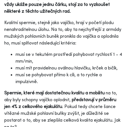
vždy ukáže pouze jednu čárku, stojí za to vyzkoušet
některé z těchto užitečných rad.
Kvalitní spermie, stejně jako vajíčko, hrají v početí plodu
nenahraditelnou úlohu. Na to, aby ta nejchytřejší z armády
mužských pohlavních buněk pronikla do vajíčka a oplodnila
ho, musí splňovat následující kritéria:
musí se v tekutém prostředí pohybovat rychlostí 1 - 4
mm/min,
musí mít pravidelnou oválnou hlavičku, krček a bičík,
musí se pohybovat přímo k cíli, a to rychle a
impulzivně.
Spermie, které mají dostatečnou kvalitu a mobilitu
na to,
aby byly schopny vajíčko oplodnit,
představují v průměru
jen 4% z celkového ejakulátu
. Pokud tedy chcete šance
vítězné mužské pohlavní buňky zvýšit, je důležité se
postarat o to, aby se zlepšila celková kvalita ejakulátu. Jak
na to?