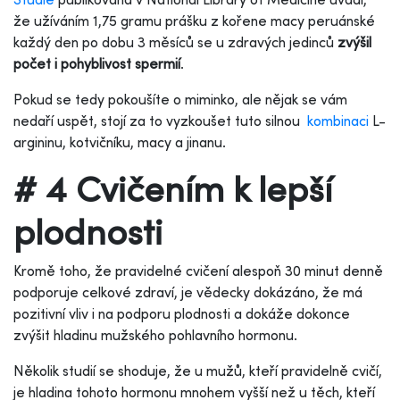
že užíváním 1,75 gramu prášku z kořene macy peruánské
každý den po dobu 3 měsíců se u zdravých jedinců
zvýšil
počet i pohyblivost spermií
.
Pokud se tedy pokoušíte o miminko, ale nějak se vám
nedaří uspět, stojí za to vyzkoušet tuto silnou
kombinaci
L-
argininu, kotvičníku, macy a jinanu.
# 4 Cvičením k lepší
plodnosti
Kromě toho, že pravidelné cvičení alespoň 30 minut denně
podporuje celkové zdraví, je vědecky dokázáno, že má
pozitivní vliv i na podporu plodnosti a dokáže dokonce
zvýšit hladinu mužského pohlavního hormonu.
Několik studií se shoduje, že u mužů, kteří pravidelně cvičí,
je hladina tohoto hormonu mnohem vyšší než u těch, kteří