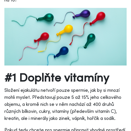
#1 Doplňte vitamíny
Složení ejakulátu netvoří pouze spermie, jak by si mnozí
mohli myslet. Představují pouze 5 až 15% jeho celkového
objemu, a kromě nich se v něm nachází až 400 druhů
různých bílkovin, cukry, vitamíny (především vitamín C),
kreatin, ale i minerály jako zinek, vápník, hořčík a sodík.
Pokud tedy chcete pro spermie připravit vhodné prostředí,