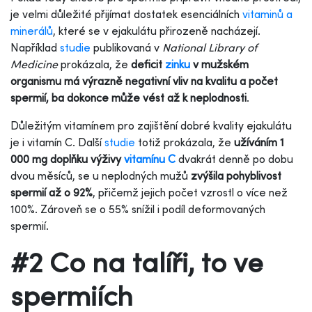
je velmi důležité přijímat dostatek esenciálních
vitaminů a
minerálů
, které se v ejakulátu přirozeně nacházejí.
Například
studie
publikovaná v
National Library of
Medicine
prokázala, že
deficit
zinku
v mužském
organismu má výrazně negativní vliv na kvalitu a počet
spermií, ba dokonce může vést až k neplodnosti
.
Důležitým vitamínem pro zajištění dobré kvality ejakulátu
je i vitamín C. Další
studie
totiž prokázala, že
užíváním 1
000 mg doplňku výživy
vitamínu C
dvakrát denně po dobu
dvou měsíců, se u neplodných mužů
zvýšila pohyblivost
spermií až o 92%
, přičemž jejich počet vzrostl o více než
100%. Zároveň se o 55% snížil i podíl deformovaných
spermií.
#2 Co na talíři, to ve
spermiích