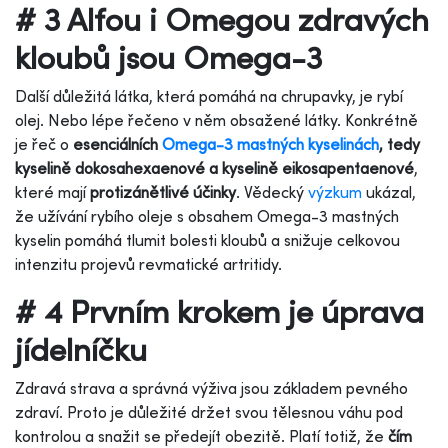
# 3 Alfou i Omegou zdravých
kloubů jsou Omega-3
Další důležitá látka, která pomáhá na chrupavky, je rybí
olej. Nebo lépe řečeno v něm obsažené látky. Konkrétně
je řeč o
esenciálních
Omega-3 mastných kyselinách
, tedy
kyselině dokosahexaenové a kyselině eikosapentaenové
,
které mají
protizánětlivé účinky
. Vědecký
výzkum
ukázal,
že užívání rybího oleje s obsahem Omega-3 mastných
kyselin pomáhá tlumit bolesti kloubů a snižuje celkovou
intenzitu projevů revmatické artritidy.
# 4 Prvním krokem je úprava
jídelníčku
Zdravá strava a správná výživa jsou základem pevného
zdraví. Proto je důležité držet svou tělesnou váhu pod
kontrolou a snažit se předejít obezitě. Platí totiž, že
čím