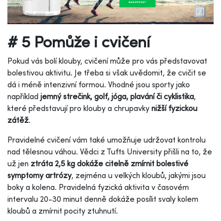
# 5 Pomůže i cvičení
Pokud vás bolí klouby, cvičení může pro vás představovat
bolestivou aktivitu. Je třeba si však uvědomit, že cvičit se
dá i méně intenzivní formou. Vhodné jsou sporty jako
například
jemný strečink, golf, jóga, plavání či cyklistika
,
které představují pro klouby a chrupavky
nižší fyzickou
zátěž
.
Pravidelné cvičení vám také umožňuje udržovat kontrolu
nad tělesnou váhou. Vědci z Tufts University přišli na to, že
už jen
ztráta 2,5 kg dokáže citelně zmírnit bolestivé
symptomy artrózy
, zejména u velkých kloubů, jakými jsou
boky a kolena. Pravidelná fyzická aktivita v časovém
intervalu 20-30 minut denně dokáže posílit svaly kolem
kloubů a zmírnit pocity ztuhnutí.