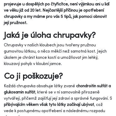
projevuje u dospělých po čtyřicítce, není výjimkou ani u lidí
ve věku již od 20 let. Nejčastější příčinou je opotřebení
chrupavky a my máme pro vás 5 tipů, jak pomoci obnovit
její pružnost.
Jaká je úloha chrupavky?
Chrupavky v našich kloubech jsou tvořeny pružnou
gumovitou látkou, o něco měkčí než samotná kost. Jejich
úkolem je chránit konce kostí a umožňovat jim lehký,
klouzavý pohyb v kloubní jamce.
Co ji poškozuje?
Každá chrupavka obsahuje látky zvané
chondroitin sulfát a
glukosamin sulfát
, které se v ní samovolně přirozeně
vytvářejí, přičemž zajišťují její zdraví a správné fungování. S
přibývajícím věkem však tyto látky začínají ubývat
, což
vede k postupnému opotřebení a následnému rozpadu