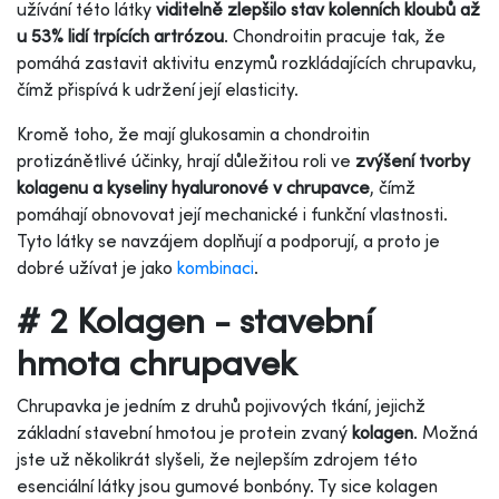
užívání této látky
viditelně zlepšilo stav kolenních kloubů až
u 53% lidí trpících artrózou
. Chondroitin pracuje tak, že
pomáhá zastavit aktivitu enzymů rozkládajících chrupavku,
čímž přispívá k udržení její elasticity.
Kromě toho, že mají glukosamin a chondroitin
protizánětlivé účinky, hrají důležitou roli ve
zvýšení tvorby
kolagenu a kyseliny hyaluronové v chrupavce
, čímž
pomáhají obnovovat její mechanické i funkční vlastnosti.
Tyto látky se navzájem doplňují a podporují, a proto je
dobré užívat je jako
kombinaci
.
# 2 Kolagen - stavební
hmota chrupavek
Chrupavka je jedním z druhů pojivových tkání, jejichž
základní stavební hmotou je protein zvaný
kolagen
. Možná
jste už několikrát slyšeli, že nejlepším zdrojem této
esenciální látky jsou gumové bonbóny. Ty sice kolagen