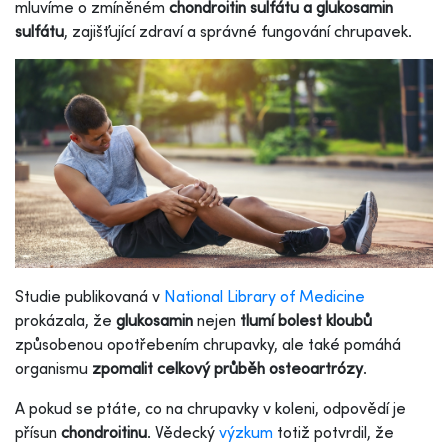
mluvíme o zmíněném
chondroitin sulfátu a glukosamin
sulfátu
, zajišťující zdraví a správné fungování chrupavek.
Studie publikovaná v
National Library of Medicine
prokázala, že
glukosamin
nejen
tlumí bolest kloubů
způsobenou opotřebením chrupavky, ale také pomáhá
organismu
zpomalit celkový průběh osteoartrózy
.
A pokud se ptáte, co na chrupavky v koleni, odpovědí je
přísun
chondroitinu
. Vědecký
výzkum
totiž potvrdil, že