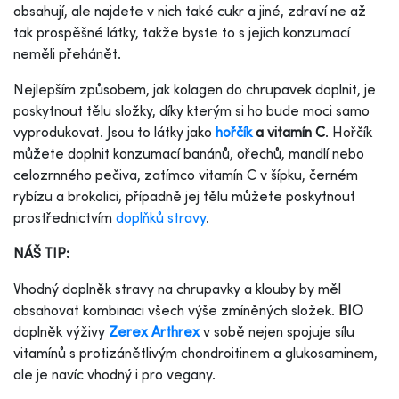
obsahují, ale najdete v nich také cukr a jiné, zdraví ne až
tak prospěšné látky, takže byste to s jejich konzumací
neměli přehánět.
Nejlepším způsobem, jak kolagen do chrupavek doplnit, je
poskytnout tělu složky, díky kterým si ho bude moci samo
vyprodukovat. Jsou to látky jako
hořčík
a vitamín C
. Hořčík
můžete doplnit konzumací banánů, ořechů, mandlí nebo
celozrnného pečiva, zatímco vitamín C v šípku, černém
rybízu a brokolici, případně jej tělu můžete poskytnout
prostřednictvím
doplňků stravy
.
NÁŠ TIP:
Vhodný doplněk stravy na chrupavky a klouby by měl
obsahovat kombinaci všech výše zmíněných složek.
BIO
doplněk výživy
Zerex Arthrex
v sobě nejen spojuje sílu
vitamínů s protizánětlivým chondroitinem a glukosaminem,
ale je navíc vhodný i pro vegany.