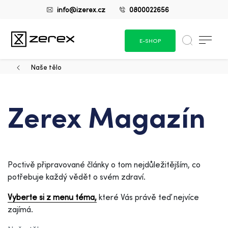
info@izerex.cz
0800022656
E-SHOP
Naše tělo
Zerex Magazín
Poctivě připravované články o tom nejdůležitějším, co
potřebuje každý vědět o svém zdraví.
Vyberte si z menu téma,
které Vás právě teď nejvíce
zajímá.