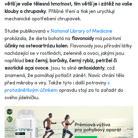
větší je vaše tělesná hmotnost, tím větší je i zátěž na vaše
klouby a chrupavky
. Přílišné tření a tlak jen urychlují
mechanické opotřebení chrupavek.
Studie publikovaná v
National Library of Medicine
prokázala, že dieta bohatá na
flavonoidy
má pozitivní
účinky na osteoartrózu kolen
. Flavonoidy jsou přírodní látky
nacházející se v rostlinách, zelenině a ovoci, jakými jsou
například
bez černý, borůvky, černý rybíz, petržel či
exotické açai ovoce
. Jsou to silné
antioxidanty
, což
znamená, že pomáhají potlačit zánět. Navíc chrání tělo
před mikroby a viry. Takže tyto i další potraviny
s
protizánětlivým účinkem
opravdu stojí za to zařadit do
svého jídelníčku.