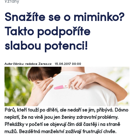
Vztahy
Snažíte se o miminko?
Takto podpoříte
slabou potenci!
Autor článku: redakce Zerex.cz
15.06.2017 00:00
Párů, kteří touží po dítěti, ale nedaří se jim, přibývá. Dávno
neplatí, že na vině jsou jen ženiny zdravotní problémy.
Překážky v početí se objevují čím dál častěji i na straně
mužů. Bezdětná manželství zažívají frustrující chvíle.