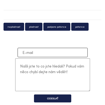
neplodnost
plodnost
podpora potence
potence
ODESLAŤ