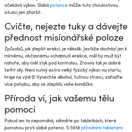
očekává výkon. Slabá
potence
může tuto choulostivou
situaci jen zhoršit.
Cvičte, nejezte tuky a dávejte
přednost misionářské poloze
Způsobů, jak zlepšit erekci, je několik. Jestliže dochází jen k
mírnému, občasnému ochabnutí erekce, měl by muž být
nahoře, aby měl styk pod kontrolou. Zrovna tak je dobré
šetřit síly. Není nutný extra velký fyzický výkon na startu,
hraje na výdrž! Vynechte alkohol, tučnou stravu, zařaďte
více pohybu, aby se zlepšila vaše kondička.
Příroda ví, jak vašemu tělu
pomoci
Pokud ani to nepomáhá, sáhněte po tabletkách, které
pomohou proti slabé potenci. S čiště
přírodními tabletami