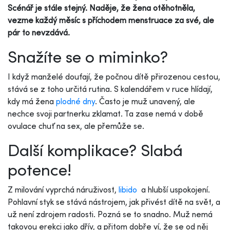
Scénář je stále stejný. Naděje, že žena otěhotněla,
vezme každý měsíc s příchodem menstruace za své, ale
pár to nevzdává.
Snažíte se o miminko?
I když manželé doufají, že počnou dítě přirozenou cestou,
stává se z toho určitá rutina. S kalendářem v ruce hlídají,
kdy má žena
plodné dny
. Často je muž unavený, ale
nechce svoji partnerku zklamat. Ta zase nemá v době
ovulace chuť na sex, ale přemůže se.
Další komplikace? Slabá
potence!
Z milování vyprchá náruživost,
libido
a hlubší uspokojení.
Pohlavní styk se stává nástrojem, jak přivést dítě na svět, a
už není zdrojem radosti. Pozná se to snadno. Muž nemá
takovou erekci jako dřív, a přitom dobře ví, že se od něj