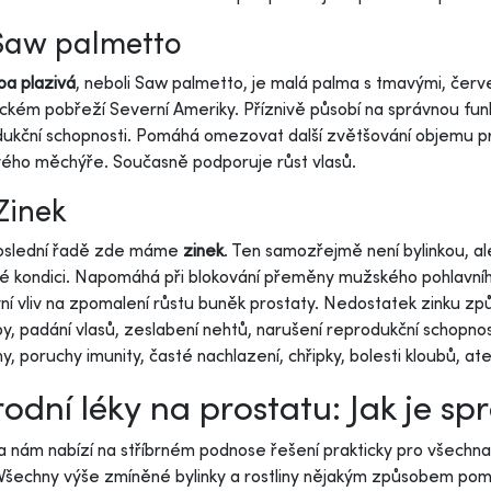
 Saw palmetto
a plazivá
, neboli Saw palmetto, je malá palma s tmavými, červ
ickém pobřeží Severní Ameriky. Příznivě působí na správnou fun
ukční schopnosti. Pomáhá omezovat další zvětšování objemu pro
ého měchýře. Současně podporuje růst vlasů.
 Zinek
oslední řadě zde máme
zinek
. Ten samozřejmě není bylinkou, a
é kondici. Napomáhá při blokování přeměny mužského pohlavní
vní vliv na zpomalení růstu buněk prostaty. Nedostatek zinku zp
y, padání vlasů, zeslabení nehtů, narušení reprodukční schopno
y, poruchy imunity, časté nachlazení, chřipky, bolesti kloubů, at
rodní léky na prostatu: Jak je sp
a nám nabízí na stříbrném podnose řešení prakticky pro všechna
 Všechny výše zmíněné bylinky a rostliny nějakým způsobem pomá