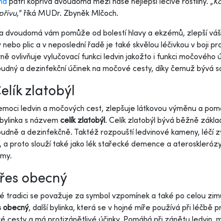
ha
patří kopřiva dvoudomá mezi naše nejlepší léčivé rostliny. „
Kd
přivu,
” říká MUDr. Zbyněk Mlčoch.
a dvoudomá vám pomůže od bolestí hlavy a ekzémů, zlepší váš zd
y nebo plic a v neposlední řadě je také skvělou léčivkou v boji p
vně ovlivňuje vylučovací funkci ledvin jakožto i funkci močového
dný a dezinfekční účinek na močové cesty, díky čemuž bývá sou
Celík zlatobýl
emoci ledvin a močových cest, zlepšuje látkovou výměnu a pomáh
 bylinka s názvem
celík zlatobýl
. Celík zlatobýl bývá běžně zákl
dně a dezinfekčně. Taktéž rozpouští ledvinové kameny, léčí z
r, a proto slouží také jako lék stařecké demence a aterosklerózy.
émy.
Vřes obecný
vé tradici se považuje za symbol vzpomínek a také po celou zim
s obecný
, další bylinka, která se v hojné míře používá při léčbě
 cesty a má protizánětlivé účinky. Pomáhá při zánětu ledvin