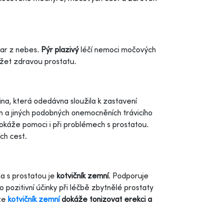
dar z nebes.
Pýr plazivý
léčí nemoci močových
ržet zdravou prostatu.
ina, která odedávna sloužila k zastavení
ch a jiných podobných onemocněních trávicího
dokáže pomoci i při problémech s prostatou.
ch cest.
na s prostatou je
kotvičník zemní
. Podporuje
o pozitivní účinky při léčbě zbytnělé prostaty
 že
kotvičník zemní
dokáže tonizovat erekci a