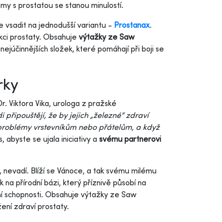
y s prostatou se stanou minulostí.
e vsadit na jednodušší variantu -
Prostanax
.
nkci prostaty. Obsahuje
výtažky ze Saw
z nejúčinnějších složek, které pomáhají při boji se
rky
 Viktora Vika, urologa z pražské
i připouštějí, že by jejich „železné“ zdraví
 problémy vrstevníkům nebo přátelům, a když
, abyste se ujala iniciativy a
svému partnerovi
 nevadí. Blíží se Vánoce, a tak svému milému
k na přírodní bázi, který příznivě působí na
ní schopnosti. Obsahuje výtažky ze Saw
ení zdraví prostaty.