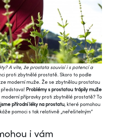
y? A víte, že prostata souvisí i s potencí a
ci proti zbytnělé prostatě. Skoro to podle
uze moderní muže. Že se zbytnělou prostatou
á představa!
Problémy s prostatou trápily muže
e moderní přípravky proti zbytnělé prostatě? To
 jsme přírodní léky na prostatu
, které pomohou
okáže pomoci s tak relativně „neřešitelným”
omohou i vám