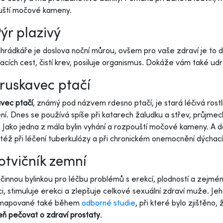
uští močové kameny.
Pýr plazivý
hrádkáře je doslova noční můrou, ovšem pro vaše zdraví je to 
acích cest, čistí krev, posiluje organismus. Dokáže vám také ud
Truskavec ptačí
vec ptačí
, známý pod názvem rdesno ptačí, je stará léčivá rostl
ní. Dnes se používá spíše při katarech žaludku a střev, průjme
. Jako jedna z mála bylin vyhání a rozpouští močové kameny. A 
 též při léčení tuberkulózy a při chronickém onemocnění dýchací
Kotvičník zemní
účinnou bylinkou pro léčbu problémů s erekcí, plodností a zejmé
i, stimuluje erekci a zlepšuje celkové sexuální zdraví muže. Jeh
zmapované také během
odborné studie
, při které bylo zjištěno,
ň pečovat o zdraví prostaty
.