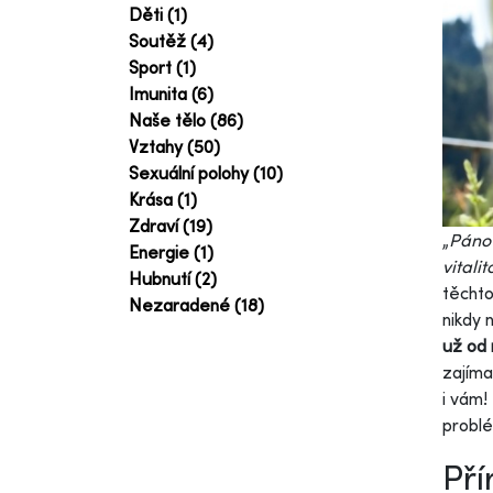
Děti (1)
Soutěž (4)
Sport (1)
Imunita (6)
Naše tělo (86)
Vztahy (50)
Sexuální polohy (10)
Krása (1)
Zdraví (19)
„
Pánov
Energie (1)
vitali
Hubnutí (2)
těchto
Nezaradené (18)
nikdy 
už od
zajíma
i vám!
problé
Pří