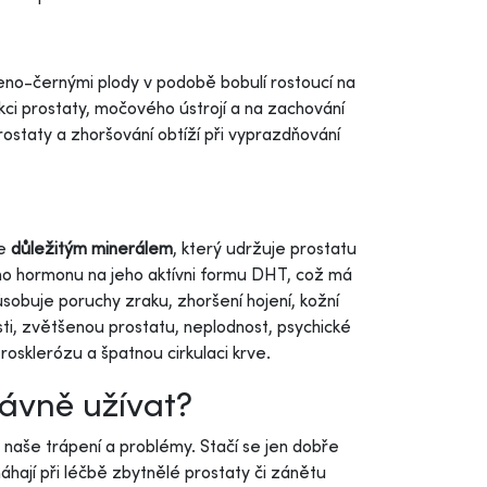
eno-černými plody v podobě bobulí rostoucí na
kci prostaty, močového ústrojí a na zachování
staty a zhoršování obtíží při vyprazdňování
le
důležitým minerálem
, který udržuje prostatu
ho hormonu na jeho aktívni formu DHT, což má
ůsobuje poruchy zraku, zhoršení hojení, kožní
sti, zvětšenou prostatu, neplodnost, psychické
erosklerózu a špatnou cirkulaci krve.
rávně užívat?
 naše trápení a problémy. Stačí se jen dobře
hají při léčbě zbytnělé prostaty či zánětu