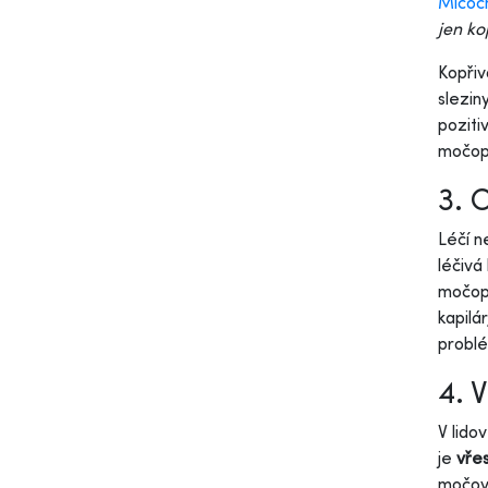
Mlčoc
jen ko
Kopřiv
slezin
poziti
močopu
3. 
Léčí n
léčivá
močopu
kapilá
probl
4. 
V lido
je
vře
močové