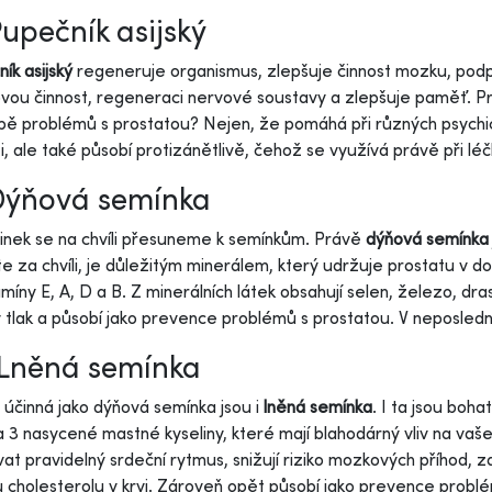
Pupečník asijský
ík asijský
regeneruje organismus, zlepšuje činnost mozku, podpo
ou činnost, regeneraci nervové soustavy a zlepšuje paměť. Pr
čbě problémů s prostatou? Nejen, že pomáhá při různých psych
i, ale také působí protizánětlivě, čehož se využívá právě při lé
Dýňová semínka
inek se na chvíli přesuneme k semínkům. Právě
dýňová semínka
e za chvíli, je důležitým minerálem, který udržuje prostatu v d
amíny E, A, D a B. Z minerálních látek obsahují selen, železo, draslí
 tlak a působí jako prevence problémů s prostatou. V neposlední
 Lněná semínka
 účinná jako dýňová semínka jsou i
lněná semínka
. I ta jsou boh
3 nasycené mastné kyseliny, které mají blahodárný vliv na vaše 
at pravidelný srdeční rytmus, snižují riziko mozkových příhod, zab
u cholesterolu v krvi. Zároveň opět působí jako prevence probl