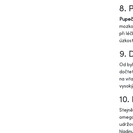
8. 
Pupečn
mozkov
při lé
úzkost
9. 
Od byl
dočtet
na vit
vysoký
10.
Stejně
omega 
udržov
hladin