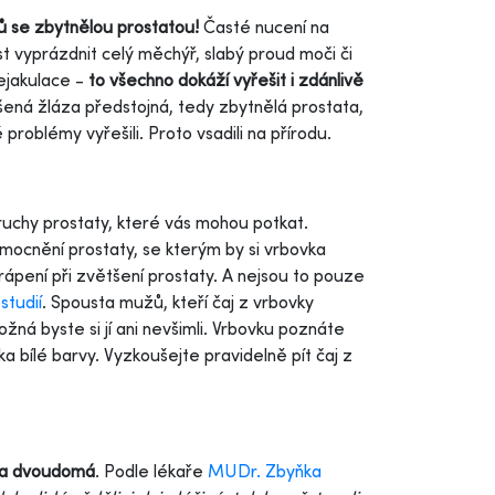
ů se zbytnělou prostatou!
Časté nucení na
 vyprázdnit celý měchýř, slabý proud moči či
 ejakulace -
to všechno dokáží vyřešit i zdánlivě
tšená žláza předstojná, tedy zbytnělá prostata,
problémy vyřešili. Proto vsadili na přírodu.
ruchy prostaty, které vás mohou potkat.
emocnění prostaty, se kterým by si vrbovka
 trápení při zvětšení prostaty. A nejsou to pouze
studií
. Spousta mužů, kteří čaj z vrbovky
žná byste si jí ani nevšimli. Vrbovku poznáte
 bílé barvy. Vyzkoušejte pravidelně pít čaj z
va dvoudomá
. Podle lékaře
MUDr. Zbyňka