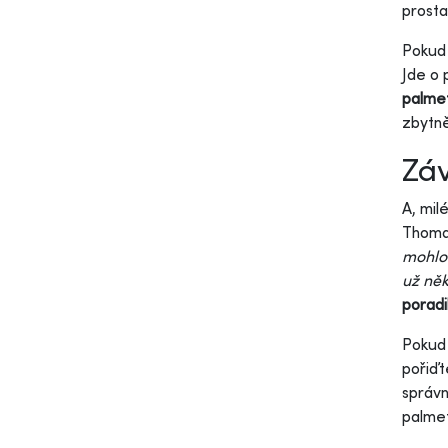
prosta
Pokud 
Jde o 
palmet
zbytně
Záv
A, mil
Thoma
mohlo 
už něk
poradi
Pokud 
pořiďt
správn
palmet