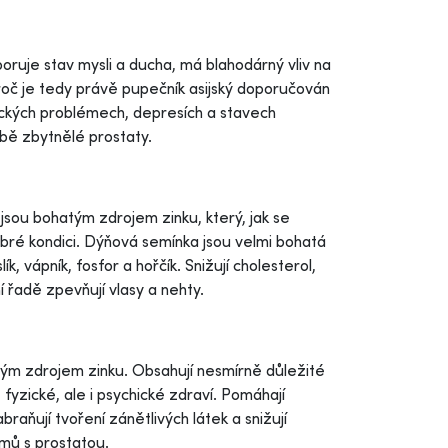
ruje stav mysli a ducha, má blahodárný vliv na
oč je tedy právě pupečník asijský doporučován
ických problémech, depresích a stavech
čbě zbytnělé prostaty.
jsou bohatým zdrojem zinku, který, jak se
obré kondici. Dýňová semínka jsou velmi bohatá
k, vápník, fosfor a hořčík. Snižují cholesterol,
 řadě zpevňují vlasy a nehty.
atým zdrojem zinku. Obsahují nesmírně důležité
fyzické, ale i psychické zdraví. Pomáhají
raňují tvoření zánětlivých látek a snižují
émů s prostatou.