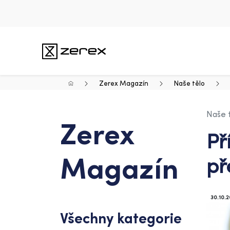
Zerex Magazín
Naše tělo
Naše 
Zerex
Př
Magazín
př
30.10.
Všechny kategorie