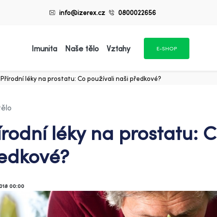
info@izerex.cz
0800022656
Imunita
Naše tělo
Vztahy
E-SHOP
Přírodní léky na prostatu: Co používali naši předkové?
tělo
írodní léky na prostatu: C
edkové?
2018 00:00