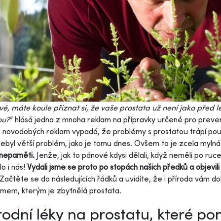
é, máte koule přiznat si, že vaše prostata už není jako před lét
tou?
” hlásá jedna z mnoha reklam na přípravky určené pro preven
 novodobých reklam vypadá, že problémy s prostatou trápí po
nebyl větší problém, jako je tomu dnes. Ovšem to je zcela myln
 nepaměti.
Jenže, jak to pánové kdysi dělali, když neměli po ruc
lo i nás!
Vydali jsme se proto po stopách našich předků a objevili
 Začtěte se do následujících řádků a uvidíte, že i příroda vám d
mem, kterým je zbytnělá prostata.
rodní léky na prostatu, které p