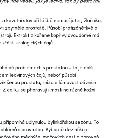
yby lidé věděli, jak je léčivá, tak by pěstovali
ravotní stav při léčbě nemocí jater, žlučníku,
roti zbytnělé prostatě. Působí protizánětlivě a
 ústrojí. Extrakt z kořene kopřivy dvoudomé má
částí urologických čajů.
á při problémech s prostatou - to je další
adem ledvinových čajů, neboť působí
většenou prostatu, snižuje lámavost cévních
 Z celíku se připravují i masti na různé kožní
u připomíná uplynulou bylinkářskou sezónu. To
 problémů s prostatou. Výborně dezinfikuje
, močového měchýře, močových cest a zároveň