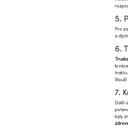
rozpo
5. 
Pro za
a dých
6. 
Truska
krváce
traktu
Slouží
7. 
Další 
potenc
byly 
zárove