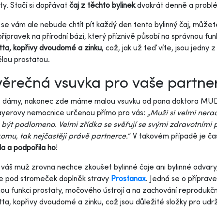
ty. Stačí si dopřávat
čaj z těchto bylinek
dvakrát denně a problém
se vám ale nebude chtít pít každý den tento bylinný čaj, můžet
přípravek na přírodní bázi, který příznivě působí na správnou fu
ta, kopřivy dvoudomé a zinku
, což, jak už teď víte, jsou jedny 
lou prostatou.
ěrečná vsuvka pro vaše partne
é dámy, nakonec zde máme malou vsuvku od pana doktora MUDr.
yerovy nemocnice určenou přímo pro vás: „
Muži si velmi nerad
být podlomeno. Velmi zřídka se svěřují se svými zdravotními
omu, tak nejčastěji právě partnerce.
” V takovém případě je čas
la a podpořila ho
!
váš muž zrovna nechce zkoušet bylinné čaje ani bylinné odvary,
e pod stromeček doplněk stravy
Prostanax
. Jedná se o příprave
ou funkci prostaty, močového ústrojí a na zachování reprodukč
ta, kopřivy dvoudomé a zinku, což jsou důležité složky pro udrž