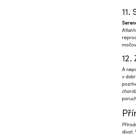
11.
Sereno
Atlant
reprod
močov
12.
A nep
v dobr
poziti
chorob
poruch
Pří
Přírod
dívat.