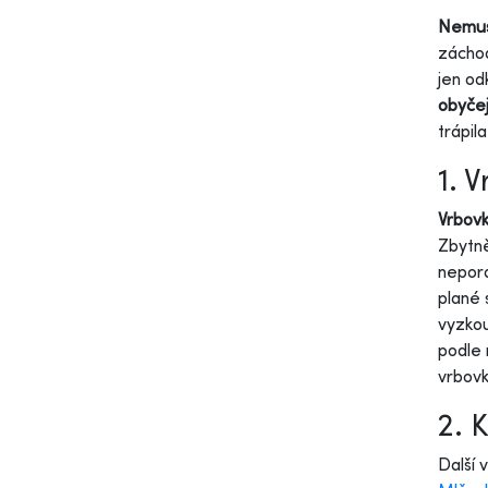
Nemusí
záchod
jen od
obyčej
trápil
1. 
Vrbov
Zbytně
nepora
plané 
vyzkou
podle 
vrbovk
2. 
Další 