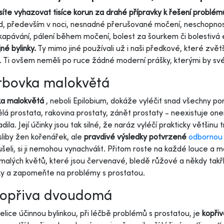
te vyhazovat tisíce korun za drahé přípravky k řešení problém
, především v noci, nesnadné přerušované močení, neschopnost
kapávání, pálení během močení, bolest za šourkem či bolestivá
né bylinky.
Ty mimo jiné používali už i naši předkové, které zvě
a. Ti ovšem neměli po ruce žádné moderní prášky, kterými by své 
Vrbovka malokvětá
ka malokvětá
, neboli Epilobium, dokáže vyléčit snad všechny po
lá prostata, rakovina prostaty, zánět prostaty - neexistuje on
dila. Její účinky jsou tak silné, že naráz vyléčí prakticky většinu
sliby žen kořenářek, ale
pravdivé výsledky potvrzené
odbornou 
šeli, si ji nemohou vynachválit. Přitom roste na každé louce a mo
malých květů, které jsou červenavé, bledě růžové a někdy takřka
y a zapomeňte na problémy s prostatou.
Kopřiva dvoudomá
velice účinnou bylinkou, při léčbě problémů s prostatou, je
kopři