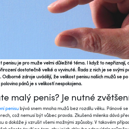
st penisu je pro muže velmi důležité téma. I když to nepřiznají, dě
 přirození dostatečně velké a vyvinuté. Řada z nich je se svými
. Odborné zdroje uvádějí, že velikost penisu našich mužů se po
polovina pánů je s velikostí nespokojena.
e malý penis? Je nutné zvětšen
ní penisu
bývá snem mnoha mužů bez rozdílu věku. Pánové se d
rech, což nemusí být vůbec pravda. Zkušená milenka dává před
ku a dokáže ji vzrušit všemi možnými způsoby. V takovém případ