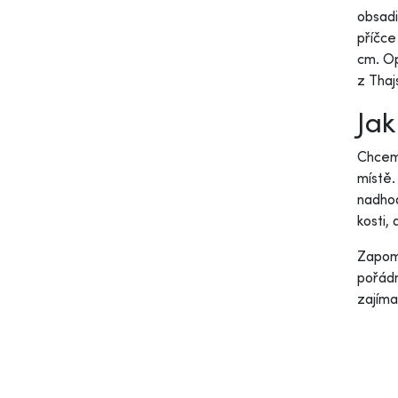
obsadi
příčce
cm. Op
z Thaj
Jak
Chceme
místě.
nadhod
kosti,
Zapome
pořádn
zajíma