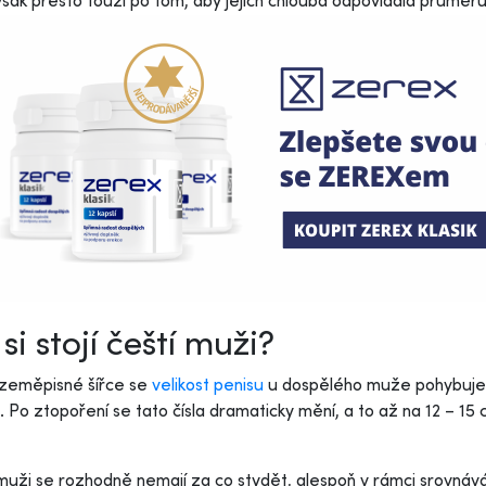
šak přesto touží po tom, aby jejich chlouba odpovídala průměr
 si stojí čeští muži?
 zeměpisné šířce se
velikost penisu
u dospělého muže pohybuje 
. Po ztopoření se tato čísla dramaticky mění, a to až na 12 – 15 
muži se rozhodně nemají za co stydět, alespoň v rámci srovnáván