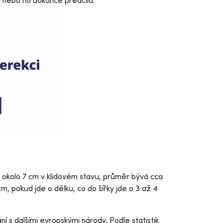
u nebo ho dokonce předčila.
okolo 7 cm v klidovém stavu, průměr bývá cca
cm, pokud jde o délku, co do šířky jde o 3 až 4
í s dalšími evropskými národy. Podle statistik