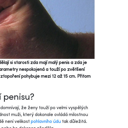
lají si starosti zda mají malý penis a zda je
 parametry nespokojená a touží po zvětšení
 ztopoření pohybuje mezi 12 až 15 cm. Přitom
í penisu?
omnívají, že ženy touží po velmi vyspělých
nost muži, který dokonale ovládá milostnou
ě není velikost
pohlavního údu
tak důležitá.