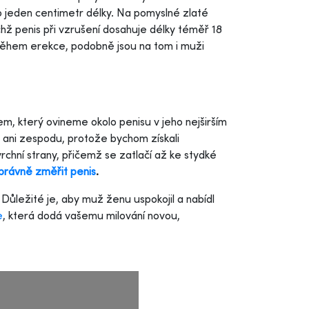
o o jeden centimetr délky. Na pomyslné zlaté
chž penis při vzrušení dosahuje délky téměř 18
 během erekce, podobně jsou na tom i muži
m, který ovineme okolo penisu v jeho nejširším
u ani zespodu, protože bychom získali
rchní strany, přičemž se zatlačí až ke stydké
správně změřit penis
.
 Důležité je, aby muž ženu uspokojil a nabídl
e
, která dodá vašemu milování novou,