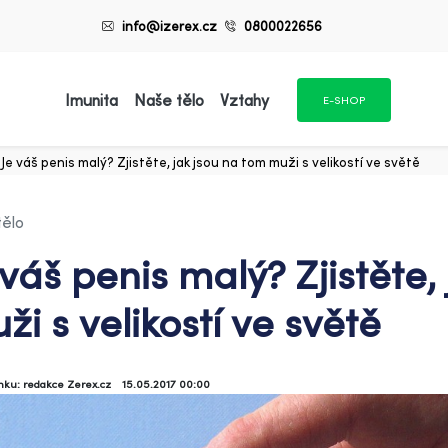
info@izerex.cz
0800022656
Imunita
Naše tělo
Vztahy
E-SHOP
Je váš penis malý? Zjistěte, jak jsou na tom muži s velikostí ve světě
tělo
 váš penis malý? Zjistěte,
ži s velikostí ve světě
ánku: redakce Zerex.cz
15.05.2017 00:00