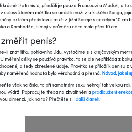
li krásné třetí místo, předčili je pouze Francouzi a Maďaři, a t
 v celosvětovém měřítku se umístili muži z afrického Konga, jeji
ačný extrém představují muži z Jižní Koreje s necelými 10 cm
ska a Kambodže, ti mají v průměru něco málo přes 10 cm.
 změřit penis?
-li znát šířku pohlavního údu, vystačíme si s krejčovským metre
 U měření délky se používá pravítko, to se ale nepřikládá z bok
nocené, a tedy zkreslené údaje. Pravítko se přiloží k penisu z v
 aby naměřená hodnota byla věrohodná a přesná.
Návod, jak si 
ňte však na čísla, ta při samotném sexu nehrají tak velkou roli.
ou výdrž. Popracujte třeba na zkvalitnění a
prodloužení erekc
vou dimenzi. Jak na to? Přečtěte si i
další článek
.