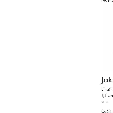
Muži v
Jak
V naší
2,5 cm
cm.
Čeští 