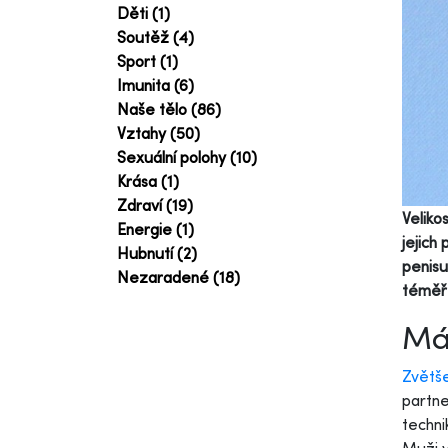
Děti (1)
Soutěž (4)
Sport (1)
Imunita (6)
Naše tělo (86)
Vztahy (50)
Sexuální polohy (10)
Krása (1)
Zdraví (19)
Veliko
Energie (1)
jejich
Hubnutí (2)
penisu
Nezaradené (18)
téměř 
Mát
Zvětše
partne
techni