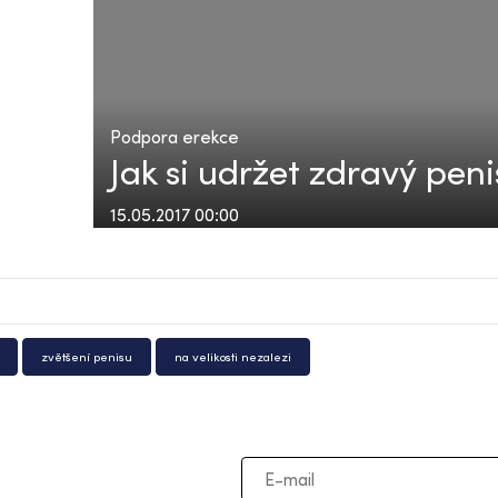
Podpora erekce
Jak si udržet zdravý peni
15.05.2017 00:00
zvětšení penisu
na velikosti nezalezi