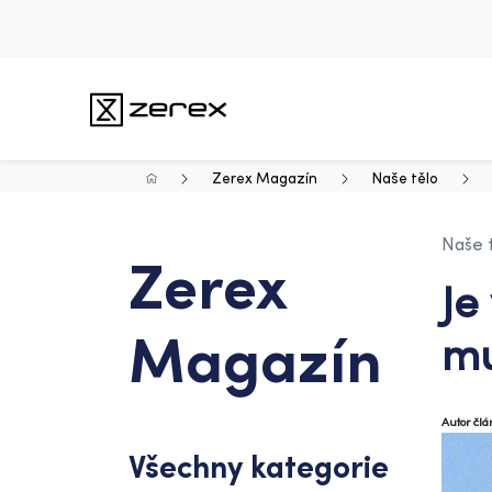
Zerex Magazín
Naše tělo
Naše 
Zerex
Je
Magazín
mu
Autor čl
Všechny kategorie