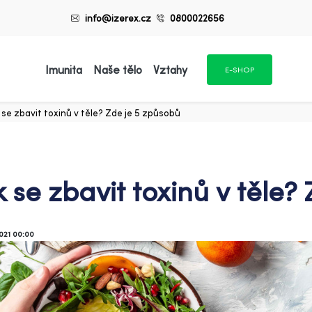
info@izerex.cz
0800022656
Imunita
Naše tělo
Vztahy
E-SHOP
 se zbavit toxinů v těle? Zde je 5 způsobů
k se zbavit toxinů v těle?
2021 00:00