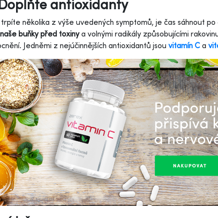
Doplňte antioxidanty
trpíte několika z výše uvedených symptomů, je čas sáhnout po an
 naše buňky před toxiny
a volnými radikály způsobujícími rakovin
nění. Jedněmi z nejúčinnějších antioxidantů jsou
vitamín C
a
vi