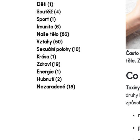
Děti (1)
Soutěž (4)
Sport (1)
Imunita (6)
Naše tělo (86)
Vztahy (50)
Sexuální polohy (10)
Často 
Krása (1)
těle. 
Zdraví (19)
Energie (1)
Co 
Hubnutí (2)
Nezaradené (18)
Toxiny
druhy 
způsob