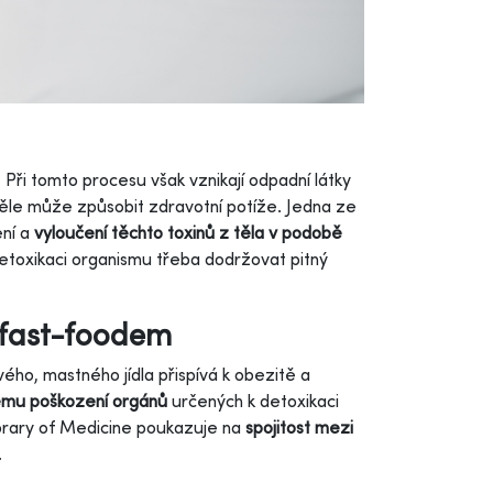
 Při tomto procesu však vznikají odpadní látky
těle může způsobit zdravotní potíže. Jedna ze
ení a
vyloučení těchto toxinů z těla v podobě
etoxikaci organismu třeba dodržovat pitný
 fast-foodem
ho, mastného jídla přispívá k obezitě a
ému poškození orgánů
určených k detoxikaci
brary of Medicine poukazuje na
spojitost mezi
.