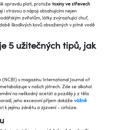
adě opravdu platí, protože
toxiny ve střevech
 i stravou a nápoji obsahujícími nejen
podářským zvířatům, látky zvýrazňující chuť,
době škodlivých kovů obsažených v pitné vodě
 5 užitečných tipů, jak
(NCBI) v magazínu International Journal of
metabolizuje v našich játrech. Zde se alkohol
mění na neškodný acetát a později ji z těla
poradí, jeho excesivní příjem dokáže
vážně
t k jejímu zánětu a zjizvení - cirhóze.
ku