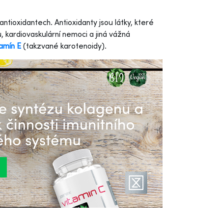
tioxidantech. Antioxidanty jsou látky, které
u, kardiovaskulární nemoci a jiná vážná
tamín E
(takzvané karotenoidy).