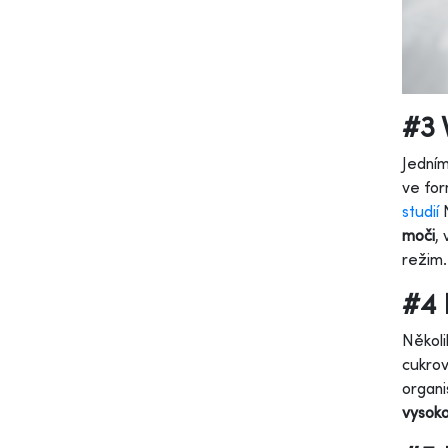
#3 
Jedním
ve for
studií
N
moči
,
režim.
#4 
Několi
cukro
organi
vysoko