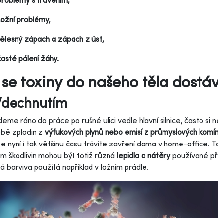
problémy s trávením,
kožní problémy,
tělesný zápach a zápach z úst,
časté pálení žáhy.
 se toxiny do našeho těla dostáv
Vdechnutím
deme ráno do práce po rušné ulici vedle hlavní silnice, často 
bě zplodin z
výfukových plynů nebo emisí z průmyslových komí
e nyní i tak většinu času trávíte zavření doma v home-office. To
m škodlivin mohou být totiž různá
lepidla a nátěry
používané při
á barviva použitá například v ložním prádle.