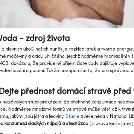
Voda - zdroj života
 z hlavních úkolů našich buněk je rozklad látek a tvorba energie.
mě močoviny a oxidu uhličitého, jejichž nadměrné hromadění v 
CBI dokázala, že pravidelný příjem čisté vody zajišťuje vyplav
 vydechování a pocení. Takže nezapomínejte, že pro správnou d
Dejte přednost domácí stravě před
k nezávislých studií prokázalo, že přehnaná konzumace nezdravé
vce. Nadměrné množství toxinů ve stravě může vést až k
trval
smu, jakými jsou játra a ledviny.
Studie
zveřejněná v National Li
u konzumací sladkých nápojů a steatózou
(ztukovatěním jater)