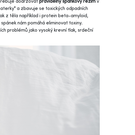
otřebuje dodržovat
pravidelný spánkový režim
v
baterky" a zbavuje se toxických odpadních
 z těla například i protein beta-amyloid,
 že spánek nám pomáhá eliminovat toxiny.
h problémů jako vysoký krevní tlak, srdeční