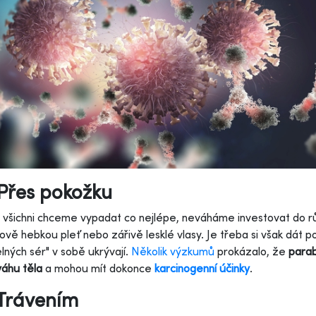
Přes pokožku
ž všichni chceme vypadat co nejlépe, neváháme investovat do r
vě hebkou pleť nebo zářivě lesklé vlasy. Je třeba si však dát p
lných sér" v sobě ukrývají.
Několik výzkumů
prokázalo, že
parab
áhu těla
a mohou mít dokonce
karcinogenní účinky
.
Trávením