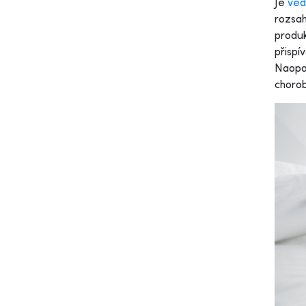
Je
věd
rozsah
produk
přispív
Naopak
chorob