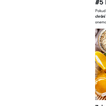
#5 
Pokud 
chrání
onemoc