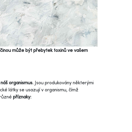
Příčinou může být přebytek toxinů ve vašem
na náš organismus
. Jsou produkovány některými
xické látky se usazují v organismu, čímž
 různé
příznaky
: