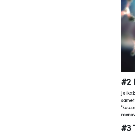
#2 
Jeliko
sameto
"kouze
rovnov
#3 