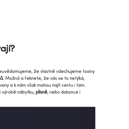
ají?
si neuvědomujeme, že vlastně vdechujeme toxiny
nů
. Možná si řeknete, že vás se to netýká,
xiny si k nám však mohou najít cestu i tam.
 výrobě nábytku,
plísně
, nebo dokonce i