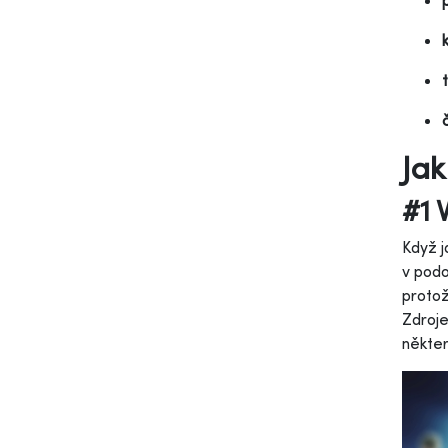
Jak
#1 
Když j
v podo
protož
Zdroje
někter