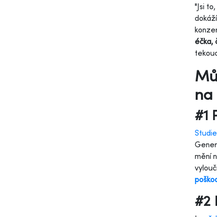
"Jsi t
dokáží
konzer
éčka, 
tekouc
Můž
na 
#1 
Studie
Genera
mění n
vylouč
poškod
#2 