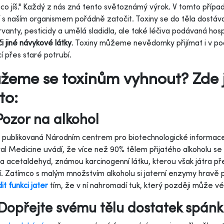
o, co jíš." Každý z nás zná tento světoznámý výrok. V tomto příp
 s naším organismem pořádně zatočit. Toxiny se do těla dostávají
vanty, pesticidy a umělá sladidla, ale také léčiva podávaná hos
či jiné návykové látky
. Toxiny můžeme nevědomky přijímat i v po
í přes staré potrubí.
eme se toxinům vyhnout? Zde je
to:
Pozor na alkohol
publikovaná Národním centrem pro biotechnologické informace 
l Medicine uvádí, že více než 90% tělem přijatého alkoholu se 
a acetaldehyd, známou karcinogenní látku, kterou však játra pře
í. Zatímco s malým množstvím alkoholu si jaterní enzymy hravě 
it funkci jater
tím, že v ní nahromadí tuk, který později může vés
Dopřejte svému tělu dostatek spán