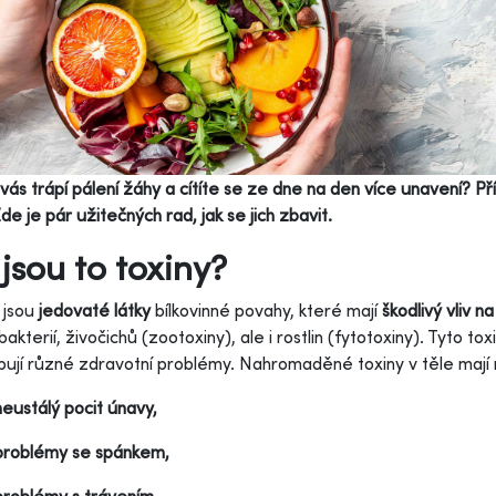
vás trápí pálení žáhy a cítíte se ze dne na den více unavení? 
Zde je pár užitečných rad, jak se jich zbavit.
jsou to toxiny?
jsou
jedovaté látky
bílkovinné povahy, které mají
škodlivý vliv 
bakterií, živočichů (zootoxiny), ale i rostlin (fytotoxiny). Tyto to
ují různé zdravotní problémy. Nahromaděné toxiny v těle mají
neustálý pocit únavy,
problémy se spánkem,