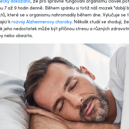
ecky dokázáno
, že pro správné fungování organismu člověk p
u 7 až 9 hodin denně. Během spánku si totiž náš mozek "dobíjí 
tů, které se v organismu nahromadily během dne. Vylučuje se tak
ající k
rozvoji Alzheimerovy choroby
. Několik studií se shodují,
 jeho nedostatek může být příčinou stresu a různých zdravotníc
y nebo obezita.