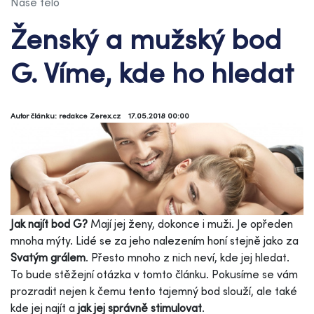
Naše tělo
Ženský a mužský bod
G. Víme, kde ho hledat
Autor článku: redakce Zerex.cz
17.05.2018 00:00
Jak najít bod G?
Mají jej ženy, dokonce i muži. Je opředen
mnoha mýty. Lidé se za jeho nalezením honí stejně jako za
Svatým grálem
. Přesto mnoho z nich neví, kde jej hledat.
To bude stěžejní otázka v tomto článku. Pokusíme se vám
prozradit nejen k čemu tento tajemný bod slouží, ale také
kde jej najít a
jak jej správně stimulovat
.