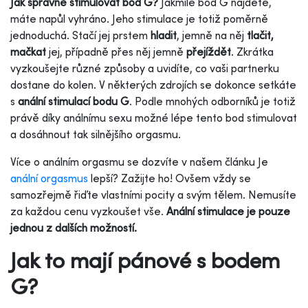
Jak správně stimulovat bod G?
Jakmile bod G najdete,
máte napůl vyhráno. Jeho stimulace je totiž poměrně
jednoduchá. Stačí jej prstem
hladit
, jemně na něj
tlačit,
mačkat
jej, případně přes něj jemně
přejíždět
. Zkrátka
vyzkoušejte různé způsoby a uvidíte, co vaši partnerku
dostane do kolen. V některých zdrojích se dokonce setkáte
s
anální stimulací bodu G
. Podle mnohých odborníků je totiž
právě díky análnímu sexu možné lépe tento bod stimulovat
a dosáhnout tak silnějšího orgasmu.
Více o análním orgasmu se dozvíte v našem článku Je
anální orgasmus
lepší? Zažijte ho! Ovšem vždy se
samozřejmě řiďte vlastními pocity a svým tělem. Nemusíte
za každou cenu vyzkoušet vše.
Anální stimulace je pouze
jednou z dalších možností.
Jak to mají pánové s bodem
G?