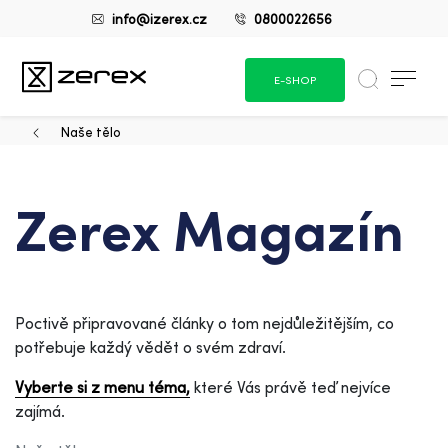
info@izerex.cz
0800022656
E-SHOP
Naše tělo
Zerex Magazín
Poctivě připravované články o tom nejdůležitějším, co
potřebuje každý vědět o svém zdraví.
Vyberte si z menu téma,
které Vás právě teď nejvíce
zajímá.