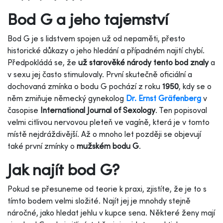
Bod G a jeho tajemství
Bod G je s lidstvem spojen už od nepaměti, přesto
historické důkazy o jeho hledání a případném najití chybí.
Předpokládá se, že
už starověké národy tento bod znaly
a
v sexu jej často stimulovaly. První skutečně oficiální a
dochovaná zmínka o bodu G pochází z roku
1950
, kdy se o
něm zmiňuje německý gynekolog
Dr. Ernst Gräfenberg
v
časopise
International Journal of Sexology
. Ten popisoval
velmi citlivou nervovou pleteň ve vagíně, která je v tomto
místě nejdráždivější. Až o mnoho let později se objevují
také první zmínky o
mužském bodu G
.
Jak najít bod G?
Pokud se přesuneme od teorie k praxi, zjistíte, že je to s
tímto bodem velmi složité. Najít jej je mnohdy stejně
náročné, jako hledat jehlu v kupce sena. Některé ženy mají