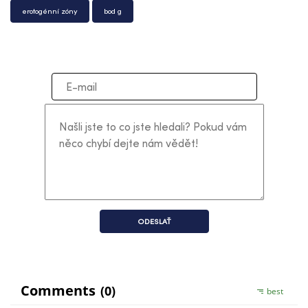
erotogénní zóny
bod g
ODESLAŤ