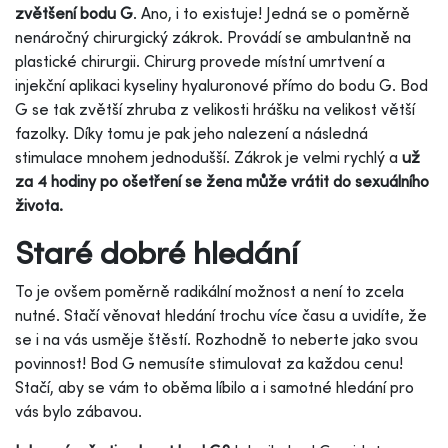
zvětšení bodu G
. Ano, i to existuje! Jedná se o poměrně
nenáročný chirurgický zákrok. Provádí se ambulantně na
plastické chirurgii. Chirurg provede místní umrtvení a
injekční aplikaci kyseliny hyaluronové přímo do bodu G. Bod
G se tak zvětší zhruba z velikosti hrášku na velikost větší
fazolky. Díky tomu je pak jeho nalezení a následná
stimulace mnohem jednodušší. Zákrok je velmi rychlý a
u
ž
za 4 hodiny po ošetření se žena může vrátit do sexuálního
života.
Staré dobré hledání
To je ovšem poměrně radikální možnost a není to zcela
nutné. Stačí věnovat hledání trochu více času a uvidíte, že
se i na vás usměje štěstí. Rozhodně to neberte jako svou
povinnost! Bod G nemusíte stimulovat za každou cenu!
Stačí, aby se vám to oběma líbilo a i samotné hledání pro
vás bylo zábavou.