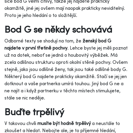
sice bod G velmi citlivý, takže jej najdete prakticky
okamžitě, jiné jej ovšem mají naopak prakticky neviditelný.
Proto je jeho hledání o to složitější.
Bod G se někdy schovává
Odborné texty se shodují na tom, že
ženský bod G
najdete v první třetině pochvy
. Lehce byste jej měli poznat
už na dotek, neboť se jedná o houbovitý výběžek. Má
zcela odlišnou strukturu oproti okolní stěně pochvy. Ovšem
stejně, jako jsou odlišné ženy, tak jsou také odlišné body G.
Některý bod G najdete prakticky okamžitě. Stačí se jej jen
dotknout a vaše partnerka umírá touhou. Jiný bod G ne a
ne najít a i když partnerku v těchto místech stimulujete,
stále se nic neděje.
Buďte trpělivý
V takovou chvíli
musíte být hodně trpělivý
a neustále to
zkoušet a hledat. Nebojte ale, je to příjemné hledání,