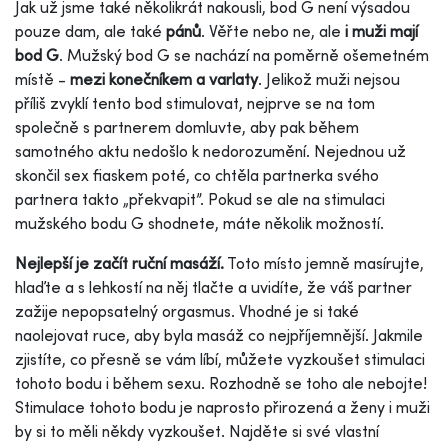
Jak už jsme také několikrát nakousli, bod G není výsadou
pouze dam, ale také
pánů
. Věřte nebo ne, ale
i muži mají
bod G
. Mužský bod G se nachází na poměrně ošemetném
místě -
mezi konečníkem a varlaty
. Jelikož muži nejsou
příliš zvyklí tento bod stimulovat, nejprve se na tom
společně s partnerem domluvte, aby pak během
samotného aktu nedošlo k nedorozumění. Nejednou už
skončil sex fiaskem poté, co chtěla partnerka svého
partnera takto „překvapit”. Pokud se ale na stimulaci
mužského bodu G shodnete, máte několik možností.
Nejlepší je začít ruční masáží
.
Toto místo jemně masírujte,
hlaďte a s lehkostí na něj tlačte a uvidíte, že váš partner
zažije nepopsatelný orgasmus. Vhodné je si také
naolejovat ruce, aby byla masáž co nejpříjemnější. Jakmile
zjistíte, co přesně se vám líbí, můžete vyzkoušet stimulaci
tohoto bodu i během sexu. Rozhodně se toho ale nebojte!
Stimulace tohoto bodu je naprosto přirozená a ženy i muži
by si to měli někdy vyzkoušet. Najděte si své vlastní