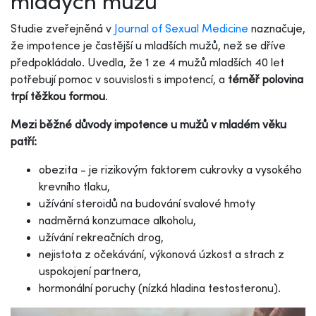
mladých mužů
Studie zveřejněná v
Journal of Sexual Medicine
naznačuje,
že impotence je častější u mladších mužů, než se dříve
předpokládalo. Uvedla, že 1 ze 4 mužů mladších 40 let
potřebují pomoc v souvislosti s impotencí, a
téměř polovina
trpí těžkou formou
.
Mezi běžné důvody impotence u mužů v mladém věku
patří:
obezita - je rizikovým faktorem cukrovky a vysokého
krevního tlaku,
užívání steroidů na budování svalové hmoty
nadměrná konzumace alkoholu,
užívání rekreačních drog,
nejistota z očekávání, výkonová úzkost a strach z
uspokojení partnera,
hormonální poruchy (nízká hladina testosteronu).