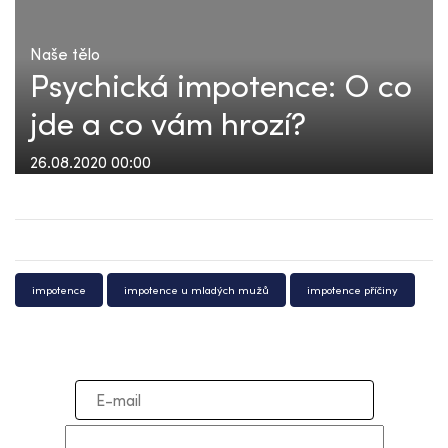
Naše tělo
Psychická impotence: O co
jde a co vám hrozí?
26.08.2020 00:00
impotence
impotence u mladých mužů
impotence příčiny