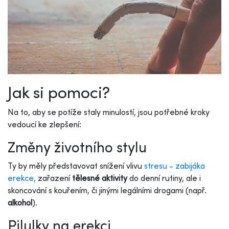
Jak si pomoci?
Na to, aby se potíže staly minulostí, jsou potřebné kroky
vedoucí ke zlepšení:
Změny životního stylu
Ty by měly představovat snížení vlivu
stresu - zabijáka
erekce,
zařazení
tělesné aktivity
do denní rutiny, ale i
skoncování s kouřením, či jinými legálními drogami (např.
alkohol
).
Pilulky na erekci