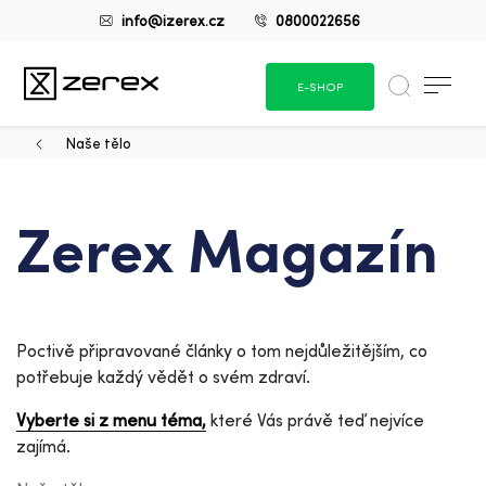
info@izerex.cz
0800022656
E-SHOP
Naše tělo
Zerex Magazín
Poctivě připravované články o tom nejdůležitějším, co
potřebuje každý vědět o svém zdraví.
Vyberte si z menu téma,
které Vás právě teď nejvíce
zajímá.