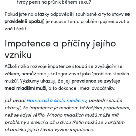
tvrdý penis na průnik
během sexu?
Pokud jste na otázky odpověděli souhlasně a tyto stavy
se
pravidelně opakují
, je načase tento problém pojmenovat a
začít řešit.
Impotence a příčiny jejího
vzniku
Ačkoli riziko rozvoje impotence stoupá se zvyšujícím se
věkem, nemůžeme ji kategorizovat jako "problém starších
mužů". Výzkumy ukazují, že její
prevalence se zvyšuje
mezi mladšími muži
, a to dokonce i mezi dvacátníky.
Jak uvádí
Harvardská škola medicíny
, poslední studie
ukazují, že impotence je mnohem běžnějším problémem,
než se kdysi věřilo. Mnoho mladších mužů může mít
problémy s erekcí a až u dvou třetin mužů se v určitém
okamžiku jejich života vyvine impotence.