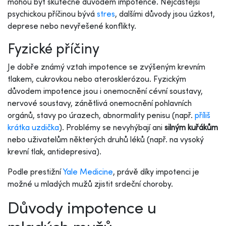
mohou být skutečně důvodem impotence. Nejčastější
psychickou příčinou bývá
stres
, dalšími důvody jsou úzkost,
deprese nebo nevyřešené konflikty.
Fyzické příčiny
Je dobře známý vztah impotence se zvýšeným krevním
tlakem, cukrovkou nebo aterosklerózou. Fyzickým
důvodem impotence jsou i onemocnění cévní soustavy,
nervové soustavy, zánětlivá onemocnění pohlavních
orgánů, stavy po úrazech, abnormality penisu (např.
příliš
krátka uzdička
). Problémy se nevyhýbají ani
silným kuřákům
nebo uživatelům některých druhů léků (např. na vysoký
krevní tlak, antidepresiva).
Podle prestižní
Yale Medicine
, právě díky impotenci je
možné u mladých mužů zjistit srdeční choroby.
Důvody impotence u