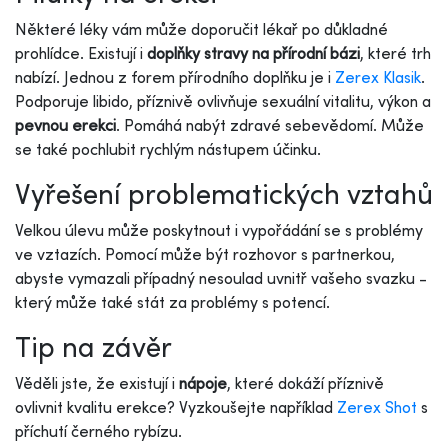
Některé léky vám může doporučit lékař po důkladné
prohlídce. Existují i
doplňky stravy na přírodní bázi
, které trh
nabízí. Jednou z forem přírodního doplňku je i
Zerex Klasik
.
Podporuje libido, příznivě ovlivňuje sexuální vitalitu, výkon a
pevnou erekci
. Pomáhá nabýt zdravé sebevědomí. Může
se také pochlubit rychlým nástupem účinku.
Vyřešení problematických vztahů
Velkou úlevu může poskytnout i vypořádání se s problémy
ve vztazích. Pomocí může být rozhovor s partnerkou,
abyste vymazali případný nesoulad uvnitř vašeho svazku -
který může také stát za problémy s potencí.
Tip na závěr
Věděli jste, že existují i
nápoje
, které dokáží příznivě
ovlivnit kvalitu erekce? Vyzkoušejte například
Zerex Shot
s
příchutí černého rybízu.