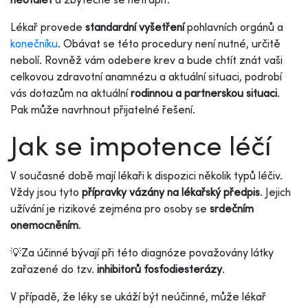
Lékař provede
standardní vyšetření
pohlavních orgánů a
konečníku
. Obávat se této procedury není nutné, určitě
nebolí. Rovněž vám odebere krev a bude chtít znát vaši
celkovou zdravotní anamnézu a aktuální situaci, podrobí
vás dotazům na aktuální
rodinnou a partnerskou situaci
.
Pak může navrhnout přijatelné řešení.
Jak se impotence léčí
V současné době mají lékaři k dispozici několik typů léčiv.
Vždy jsou tyto
přípravky vázány na lékařský předpis
. Jejich
užívání je rizikové zejména pro osoby se
srdečním
onemocněním
.
💡Za účinné bývají při této diagnóze považovány látky
zařazené do tzv.
inhibitorů fosfodiesterázy
.
V případě, že léky se ukáží být neúčinné, může lékař