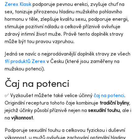
Zerex Klasik
podporuje pevnou erekci, zvyšuje chuť na
sex, tonizuje přirozenou hladinu mužského pohlavního
hormonu v těle, zlepšuje kvalitu sexu, podporuje energii,
stimuluje pozitivní náladu a celkově příznivě ovlivňuje
zdravý intimní život muže. Právě tento doplněk stravy
může být tou pravou vzpruhou.
Jedná se navíc o nejprodávanější doplněk stravy ze všech
tří produktů Zerex
v Česku (které jsou zaměřeny na
mužskou potenci).
Čaj na potenci
✅ Vyzkoušet můžete také velice účinný
čaj na potenci
.
Originální receptura tohoto čaje kombinuje
tradiční byliny
,
jejichž účinky působí příznivě nejen na
sexuální touhu
, ale i
na
výkonnost
.
Podporuje sexuální touhu a celkovou fyzickou i duševní
výkonnost, u mužů ovlivňuje zachování optimální hladiny