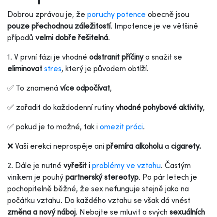
Dobrou zprávou je, že
poruchy potence
obecně jsou
pouze přechodnou záležitostí
. Impotence je ve většině
případů
velmi dobře řešitelná
.
1. V první fázi je vhodné
odstranit příčiny
a snažit se
eliminovat
stres
, který je původem obtíží.
✅ To znamená
více odpočívat
,
✅ zařadit do každodenní rutiny
vhodné pohybové aktivity
,
✅ pokud je to možné, tak i
omezit práci
.
❌ Vaší erekci neprospěje ani
přemíra alkoholu
a
cigarety.
2. Dále je nutné
vyřešit i
problémy ve vztahu
. Častým
viníkem je pouhý
partnerský stereotyp
. Po pár letech je
pochopitelně běžné, že sex nefunguje stejně jako na
počátku vztahu.
Do každého vztahu se však dá vnést
změna a nový náboj
. Nebojte se mluvit o svých
sexuálních