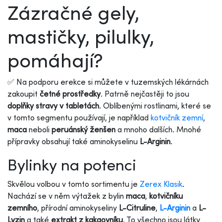
Zázračné gely,
mastičky, pilulky,
pomáhají?
✅ Na podporu erekce si můžete v tuzemských lékárnách
zakoupit
četné prostředky
. Patrně nejčastěji to jsou
doplňky stravy v tabletách
. Oblíbenými rostlinami, které se
v tomto segmentu používají, je například
kotvičník zemní
,
maca
neboli
peruánský ženšen
a mnoho dalších. Mnohé
přípravky obsahují také aminokyselinu
L-Arginin
.
Bylinky na potenci
Skvělou volbou v tomto sortimentu je
Zerex Klasik
.
Nachází se v něm výtažek z bylin
maca
,
kotvičníku
zemního
, přírodní aminokyseliny
L-Citruline
,
L-Arginin
a
L-
Lyzin
a také
extrakt z kakaovníku
. To všechno jsou látky