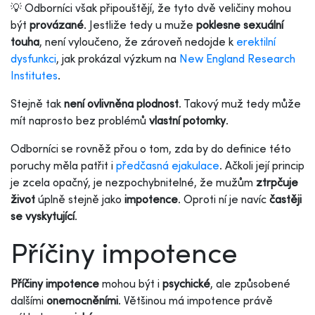
💡 Odborníci však připouštějí, že tyto dvě veličiny mohou
být
provázané
. Jestliže tedy u muže
poklesne sexuální
touha
, není vyloučeno, že zároveň nedojde k
erektilní
dysfunkci
, jak prokázal výzkum na
New England Research
Institutes
.
Stejně tak
není ovlivněna plodnost
. Takový muž tedy může
mít naprosto bez problémů
vlastní potomky
.
Odborníci se rovněž přou o tom, zda by do definice této
poruchy měla patřit i
předčasná ejakulace
. Ačkoli její princip
je zcela opačný, je nezpochybnitelné, že mužům
ztrpčuje
život
úplně stejně jako
impotence
. Oproti ní je navíc
častěji
se vyskytující
.
Příčiny impotence
Příčiny impotence
mohou být i
psychické
, ale způsobené
dalšími
onemocněními
. Většinou má impotence právě