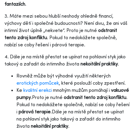
fantaziích
.
3.
Máte mezi sebou hlubší neshody ohledně financí,
výchovy dětí i společné budoucnosti? Není divu, že ani váš
intimní život úplně „nekvete“. Proto je nutné
odstranit
tento zdroj konfliktu
. Pokud to nedokážete společně,
nabízí se coby řešení i párová terapie.
4. Dále je na místě přestat se upínat na pohlavní styk jako
takový a zařadit do intimního života
nekoitální praktiky
.
Rovněž může být výhodné využití některých
erotických pomůcek
, které poslouží coby zpestření.
Ke
kvalitní erekci
mnohým mužům pomáhají i
vakuové
pumpy
.
Proto je nutné
odstranit tento zdroj konfliktu
.
Pokud to nedokážete společně, nabízí se coby řešení
i
párová terapie
.
Dále je na místě přestat se upínat
na pohlavní styk jako takový a zařadit do intimního
života
nekoitální praktiky
.