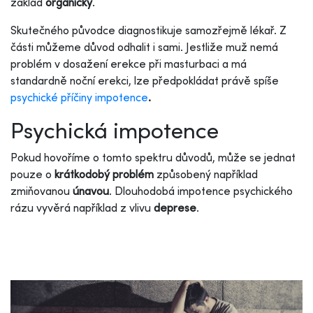
základ
organický
.
Skutečného původce diagnostikuje samozřejmě lékař. Z
části můžeme důvod odhalit i sami. Jestliže muž nemá
problém v dosažení erekce při masturbaci a má
standardně noční erekci, lze předpokládat právě spíše
psychické příčiny impotence
.
Psychická impotence
Pokud hovoříme o tomto spektru důvodů, může se jednat
pouze o
krátkodobý problém
způsobený například
zmiňovanou
únavou
. Dlouhodobá impotence psychického
rázu vyvěrá například z vlivu
deprese
.