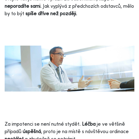
neporadíte sami
. Jak vyplývá z předchozích odstavců, mělo
by to být
spíše dříve než později
.
Za impotenci se není nutné stydět.
Léčba
je ve většině
případů
úspěšná
, proto je na místě s návštěvou ordinace
neotálet
a zbytečně se netrápit.