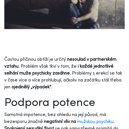
Častou příčinou obtíží je určitý
nesoulad v partnerském
vztahu
. Problém však tkví v tom, že
i každé jednotlivé
selhání muže psychicky zasáhne
. Problémy s erekcí se tak
v čase více a více prohlubují, ačkoliv na začátku stál třeba
jen
ojedinělý „výpadek“
.
Podpora potence
Samotná impotence, bez ohledu na její původ, má
bezesporu značně
negativní vliv na
mužskou psychiku
.
Spokojený sexuální život
se pak samozřejmě promítá do