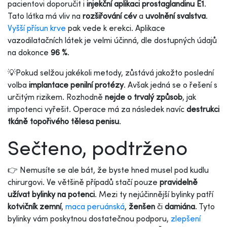
pacientovi doporučit i
injekční aplikaci prostaglandinu E1
.
Tato látka má vliv na
rozšiřování cév
a
uvolnění svalstva
.
Vyšší přísun krve
pak vede k erekci. Aplikace
vazodilatačních látek je velmi účinná, dle dostupných údajů
na dokonce
96 %
.
💡Pokud selžou jakékoli metody, zůstává jakožto poslední
volba
implantace penilní protézy
. Avšak jedná se o řešení s
určitým rizikem. Rozhodně
nejde o trvalý způsob
, jak
impotenci vyřešit. Operace má za následek navíc
destrukci
tkáně topořivého tělesa penisu
.
Sečteno, podtrženo
👉 Nemusíte se ale bát, že byste hned musel pod kudlu
chirurgovi. Ve většině případů stačí pouze
pravidelně
užívat bylinky na potenci
. Mezi ty nejúčinnější bylinky patří
kotvičník zemní
,
maca peruánská
,
ženšen
či
damiána
. Tyto
bylinky vám poskytnou dostatečnou podporu,
zlepšení