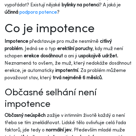
vypořádat? Existují nějaké
bylinky na potenci
? A jaká je
účinná
podpora potence
?
Co je impotence
Impotence
představuje pro muže nesmírně
citlivý
problém
. Jedná se o typ
erektilní poruchy
, kdy muž není
schopen
erekce dosáhnout
a ani ji
uspokojivě udržet.
Neznamená to ovšem, že muž, který nedokáže dosáhnout
erekce, je automaticky
impotentní
. Za problém můžeme
považovat stav, který
trvá nejméně 6 měsíců
.
Občasné selhání není
impotence
Občasný neúspěch
zažije v intimním životě každý a není
třeba se tím zneklidňovat. Lidské tělo ovlivňuje celá řada
faktorů, jde tedy o
normální jev
. Především mladé muže