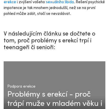
erekce
i zvýšení vašeho
sexuálního libida
. Řešení psychické
impotence je tak mnohem jednodušší, než se na první
pohled může zdát, stačí se nevzdávat.
V následujícím článku se dočtete o
tom, proč problémy s erekcí trpí i
teenageři či senioři:
Podpora erekce
Problémy s erekcí - proč
trápí muže v mladém věku i