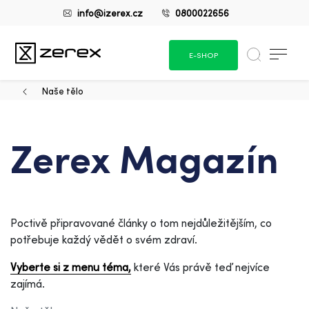
info@izerex.cz
0800022656
E-SHOP
Naše tělo
Zerex Magazín
Poctivě připravované články o tom nejdůležitějším, co
potřebuje každý vědět o svém zdraví.
Vyberte si z menu téma,
které Vás právě teď nejvíce
zajímá.