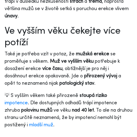
trápí v důsledku nezkušenosti
strach
a
tréma
, naprostá
většina mužů se v životě setká s poruchou erekce vlivem
únavy
.
Ve vyšším věku čekejte více
potíží
Také je potřeba vzít v potaz, že
mužská erekce
se
proměňuje s věkem.
Muž ve vyšším věku
potřebuje k
dosažení erekce
více času
, obtížnější je pro něj i
dosáhnout erekce opakovaně. Jde o
přirozený vývoj
a
opět to neznamená nijak
patologický stav
.
💡 S vyšším věkem také přirozeně
stoupá riziko
impotence
. Dle dostupných odhadů trápí impotence
zhruba
polovinu mužů
ve věku
nad 40 let
. To ale na druhou
stranu určitě neznamená, že by impotencí nemohl být
postižený i
mladší muž
.