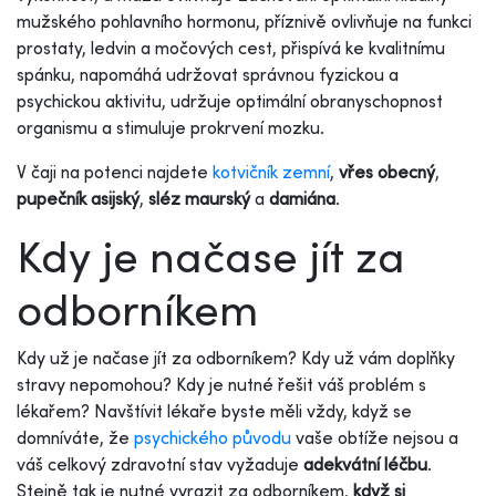
mužského pohlavního hormonu, příznivě ovlivňuje na funkci
prostaty, ledvin a močových cest, přispívá ke kvalitnímu
spánku, napomáhá udržovat správnou fyzickou a
psychickou aktivitu, udržuje optimální obranyschopnost
organismu a stimuluje prokrvení mozku.
V čaji na potenci najdete
kotvičník zemní
,
vřes obecný
,
pupečník asijský
,
sléz maurský
a
damiána
.
Kdy je načase jít za
odborníkem
Kdy už je načase jít za odborníkem? Kdy už vám doplňky
stravy nepomohou? Kdy je nutné řešit váš problém s
lékařem? Navštívit lékaře byste měli vždy, když se
domníváte, že
psychického původu
vaše obtíže nejsou a
váš celkový zdravotní stav vyžaduje
adekvátní léčbu
.
Stejně tak je nutné vyrazit za odborníkem,
když si