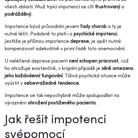
všech oblastí. Muž trpící impotencí se cítí
frustrovaný
a
podrážděný
.
Impotence bývá průvodním jevem
řady chorob
a ty je
nutné léčit. Podobně to platí i o
psychické impotenci
.
Jestliže je příčinou impotence
deprese
, je opět nutné
kompenzovat adekvátně v první řadě toto onemocnění.
U neléčené deprese pacient
není schopen pracovat
, což
ho ohrožuje existenčně, v krajním případě je
silně omezeno
jeho každodenní fungování
. Tíživá psychická situace může
vyústit v
sebevražedné tendence
.
Impotence se tak nepochybně může spolupodílet na
výrazném
ohrožení postiženého pacienta
.
Jak řešit impotenci
svépomocí