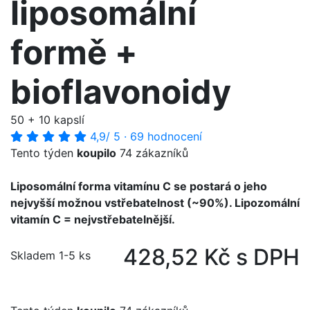
liposomální
formě +
bioflavonoidy
50 + 10 kapslí
4,9
/ 5
·
69 hodnocení
Tento týden
koupilo
74 zákazníků
Liposomální forma vitamínu C se postará o jeho
nejvyšší možnou vstřebatelnost (~90%). Lipozomální
vitamín C = nejvstřebatelnější.
428,52 Kč s DPH
Skladem 1-5 ks