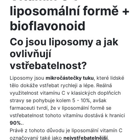
liposomální formě +
bioflavonoid
Co jsou liposomy a jak
ovlivňují
vstřebatelnost?
Liposomy jsou
mikročástečky tuku
, které lidské
tělo dokáže vstřebat rychleji a lépe. Reálná
využitelnost vitamínu C v klasických doplňcích
stravy se pohybuje kolem 5 - 10%, avšak
farmaceuti tvrdí, že v liposomální formě se
vstřebatelnost tohoto vitamínu dostává k hranici
90%.
.
Právě z tohoto důvodu je liposomální vitamín C
označovaný také jako
nejvstřebatelnější
.