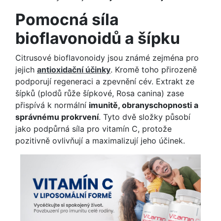
Pomocná síla
bioflavonoidů a šípku
Citrusové bioflavonoidy jsou známé zejména pro
jejich
antioxidační účinky
. Kromě toho přirozeně
podporují regeneraci a zpevnění cév. Extrakt ze
šípků (plodů růže šípkové, Rosa canina) zase
přispívá k normální
imunitě, obranyschopnosti a
správnému prokrvení
. Tyto dvě složky působí
jako podpůrná síla pro vitamín C, protože
pozitivně ovlivňují a maximalizují jeho účinek.