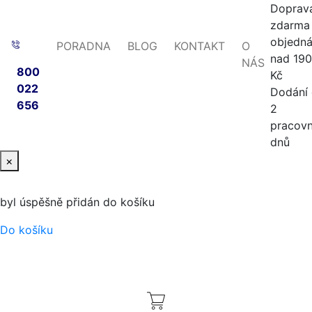
Doprav
zdarma 
objedn
PORADNA
BLOG
KONTAKT
O
nad 19
NÁS
800
Kč
022
Dodání
656
2
pracovn
dnů
×
byl úspěšně přidán do košíku
Do košíku