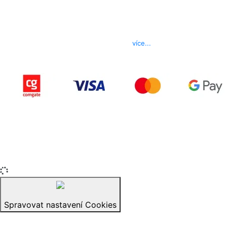
Kontakt
Telefon
800 022 656
E-mail
info@izerex.cz
více...
Copyright © 2015-2025 iZerex.cz Všechna práva
vyhrazena.
izerex.sk
izerex.cz
izerex.hu
Spravovat nastavení Cookies