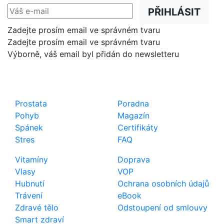
PŘIHLÁSIT
Zadejte prosím email ve správném tvaru
Zadejte prosím email ve správném tvaru
Výborně, váš email byl přidán do newsletteru
Shop
Důležité odkazy
Prostata
Poradna
Pohyb
Magazín
Spánek
Certifikáty
Stres
FAQ
Vitamíny
Doprava
Vlasy
VOP
Hubnutí
Ochrana osobních údajů
Trávení
eBook
Zdravé tělo
Odstoupení od smlouvy
Smart zdraví