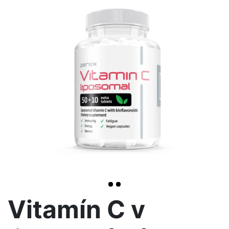
<< /span>
>
Vitamín C v