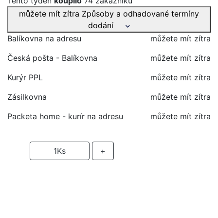
Tento týden
koupilo
74 zákazníků
můžete mít zítra
Způsoby a odhadované termíny
dodání
Balíkovna na adresu
můžete mít zítra
Česká pošta - Balíkovna
můžete mít zítra
Kurýr PPL
můžete mít zítra
Zásilkovna
můžete mít zítra
Packeta home - kurír na adresu
můžete mít zítra
-
1
Ks
+
PŘIDAT DO KOŠÍKU