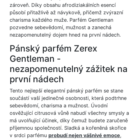
zároveň. Díky obsahu afrodiziakálních esencí
působí přitažlivě až návykově, přičemž zvýrazní
charisma každého muže. Parfém Gentleman
pozvedne sebevědomí, mužnost a zanechá
nezapomenutelný dojem hned na první nádech.
Pánský parfém Zerex
Gentleman -
nezapomenutelný zážitek na
první nádech
Tento nejlepší elegantní pánský parfém se stane
součástí vaší jedinečné osobnosti, která podtrhne
sebevědomí, charisma a mužnost. Úvodní
osvěžující citrusová vůně nabudí všechny smysly a
má uvolňující účinek, díky čemuž budete zaručeně
příjemnou společností. Sladká a kořeněná skořice
v srdci parfému
probudí nejen vášnivé emoce
,