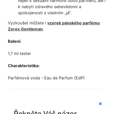
nejen k sexuální harmonii obou partnerů, ale i
k nabytí zdravého sebevědomí a
spokojenosti s vlastním „já“.
Vyzkoušet můžete i
vzorek pánského parfému
Zerex Gentleman
.
Balení:
1,7 ml tester
Charakteristika:
Parfémová voda - Eau de Parfum (EdP)
Řekněte Váš názor