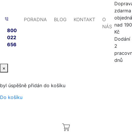
Doprav
zdarma 
objedn
PORADNA
BLOG
KONTAKT
O
nad 19
NÁS
800
Kč
022
Dodání
656
2
pracovn
dnů
×
byl úspěšně přidán do košíku
Do košíku