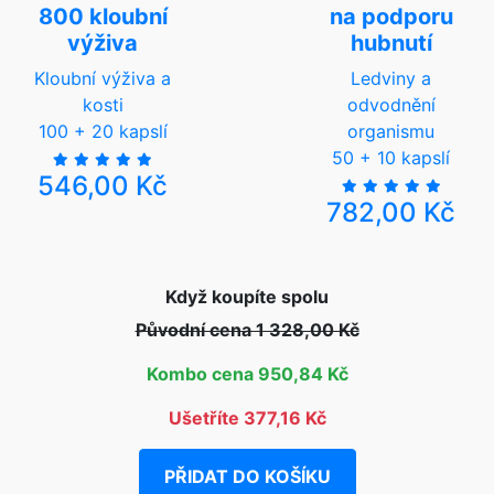
800 kloubní
na podporu
výživa
hubnutí
Kloubní výživa a
Ledviny a
kosti
odvodnění
100 + 20 kapslí
organismu
50 + 10 kapslí
546,00 Kč
782,00 Kč
Když koupíte spolu
Původní cena 1 328,00 Kč
Kombo cena 950,84 Kč
Ušetříte 377,16 Kč
PŘIDAT DO KOŠÍKU