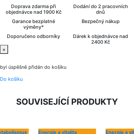
Doprava zdarma při
Dodání do 2 pracovních
objednávce nad 1900 Kč
dnů
Garance bezplatné
Bezpečný nákup
výměny*
Doporučeno odborníky
Dárek k objednávce nad
2400 Kč
×
byl úspěšně přidán do košíku
Do košíku
SOUVISEJÍCÍ PRODUKTY
etabolismus
Energie a vitalita
Energie a vit