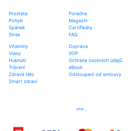
Shop
Důležité odkazy
Prostata
Poradna
Pohyb
Magazín
Spánek
Certifikáty
Stres
FAQ
Vitamíny
Doprava
Vlasy
VOP
Hubnutí
Ochrana osobních údajů
Trávení
eBook
Zdravé tělo
Odstoupení od smlouvy
Smart zdraví
Kontakt
Telefon
800 022 656
E-mail
info@izerex.cz
více...