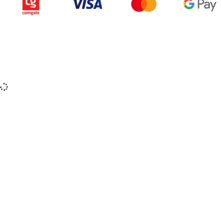
Copyright © 2015-2025 iZerex.cz Všechna práva
vyhrazena.
izerex.sk
izerex.cz
izerex.hu