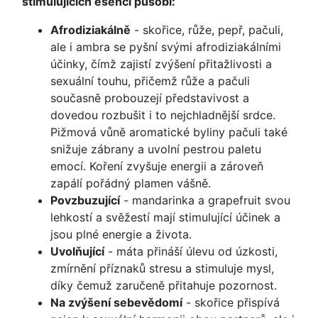
stimulujících esencí působí:
Afrodiziakálně
- skořice, růže, pepř, pačuli,
ale i ambra se pyšní svými afrodiziakálními
účinky, čímž zajistí zvýšení přitažlivosti a
sexuální touhu, přičemž růže a pačuli
současně probouzejí představivost a
dovedou rozbušit i to nejchladnější srdce.
Pižmová vůně aromatické byliny pačuli také
snižuje zábrany a uvolní pestrou paletu
emocí. Koření zvyšuje energii a zároveň
zapálí pořádný plamen vášně.
Povzbuzující
- mandarinka a grapefruit svou
lehkostí a svěžestí mají stimulující účinek a
jsou plné energie a života.
Uvolňující
- máta přináší úlevu od úzkosti,
zmírnění příznaků stresu a stimuluje mysl,
díky čemuž zaručeně přitahuje pozornost.
Na zvýšení sebevědomí
- skořice přispívá